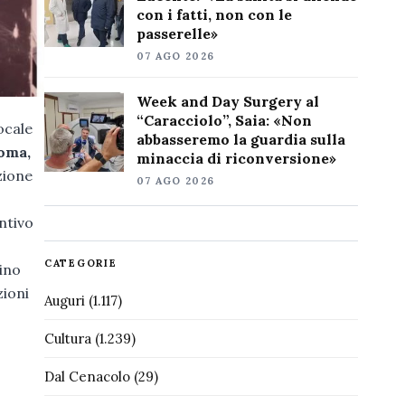
con i fatti, non con le
passerelle»
07 AGO 2026
Week and Day Surgery al
“Caracciolo”, Saia: «Non
ocale
abbasseremo la guardia sulla
Roma,
minaccia di riconversione»
zione
07 AGO 2026
ntivo
CATEGORIE
sino
zioni
Auguri
(1.117)
Cultura
(1.239)
Dal Cenacolo
(29)