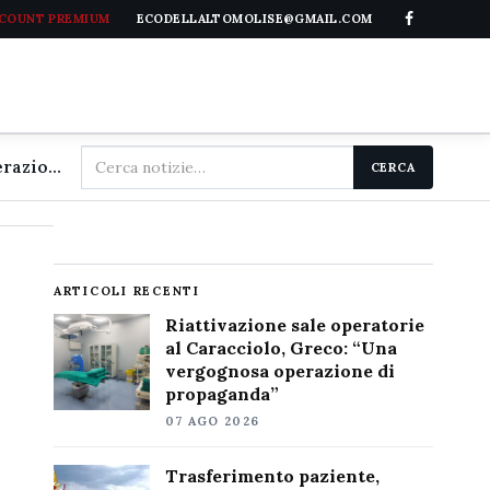
CCOUNT PREMIUM
ECODELLALTOMOLISE@GMAIL.COM
Cerca
Riattivazione sale operatorie al Caracciolo, Greco: "Una vergognosa operazione di propaganda"
CERCA
nel
sito
ARTICOLI RECENTI
Riattivazione sale operatorie
al Caracciolo, Greco: “Una
vergognosa operazione di
propaganda”
07 AGO 2026
Trasferimento paziente,