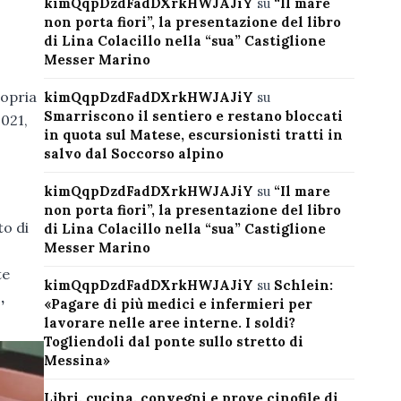
kimQqpDzdFadDXrkHWJAJiY
su
“Il mare
non porta fiori”, la presentazione del libro
di Lina Colacillo nella “sua” Castiglione
Messer Marino
ropria
kimQqpDzdFadDXrkHWJAJiY
su
Smarriscono il sentiero e restano bloccati
2021,
in quota sul Matese, escursionisti tratti in
salvo dal Soccorso alpino
kimQqpDzdFadDXrkHWJAJiY
su
“Il mare
non porta fiori”, la presentazione del libro
to di
di Lina Colacillo nella “sua” Castiglione
Messer Marino
te
kimQqpDzdFadDXrkHWJAJiY
su
Schlein:
,
«Pagare di più medici e infermieri per
lavorare nelle aree interne. I soldi?
Togliendoli dal ponte sullo stretto di
Messina»
Libri, cucina, convegni e prove cinofile di