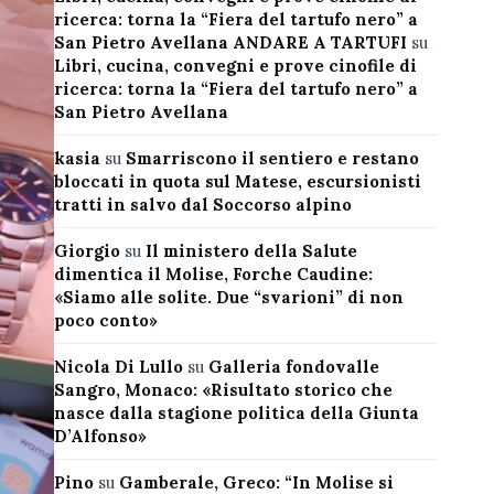
ricerca: torna la “Fiera del tartufo nero” a
San Pietro Avellana ANDARE A TARTUFI
su
Libri, cucina, convegni e prove cinofile di
ricerca: torna la “Fiera del tartufo nero” a
San Pietro Avellana
kasia
su
Smarriscono il sentiero e restano
bloccati in quota sul Matese, escursionisti
tratti in salvo dal Soccorso alpino
Giorgio
su
Il ministero della Salute
dimentica il Molise, Forche Caudine:
«Siamo alle solite. Due “svarioni” di non
poco conto»
Nicola Di Lullo
su
Galleria fondovalle
Sangro, Monaco: «Risultato storico che
nasce dalla stagione politica della Giunta
D’Alfonso»
Pino
su
Gamberale, Greco: “In Molise si