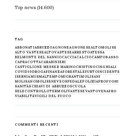
Top news
(14.600)
TAG
ABBONATI
ABRUZZO
AGNONE
AGNONESE
ALTOMOLISE
ALTO VASTESE
ALTOVASTESE
ARRESTO
ATESSA
BELMONTE DEL SANNIO
CACCIA
CALCIO
CAMPOBASSO
CAPRACOTTA
CARABINIERI
CASTIGLIONE MESSER MARINO
CHIETINO
CINGHIALI
COVID19
DROGA
FINANZA
FORESTALE
FURTO
INCIDENTE
ISERNIA
M5S
MALTEMPO
MIGRANTI
MOLISANI
MOLISANO
MOLISE
NEVE
OSPEDALE
POLIZIA
PROFUGHI
SANITÀ
SCHIAVI DI ABRUZZO
SCUOLA
SELECONTROLLO
TERMOLI
VASTESE
VASTO
VENAFRO
VIABILITÀ
VIGILI DEL FUOCO
COMMENTI RECENTI