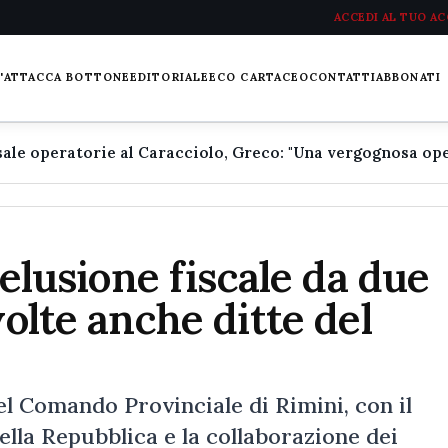
ACCEDI AL TUO A
L'ATTACCA BOTTONE
EDITORIALE
ECO CARTACEO
CONTATTI
ABBONATI
 elusione fiscale da due
volte anche ditte del
 del Comando Provinciale di Rimini, con il
lla Repubblica e la collaborazione dei