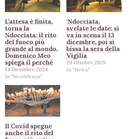
L’attesa è finita,
‘Ndocciata,
torna la
svelate le date: si
Ndocciata: il rito
va in scena il 13
del fuoco più
dicembre, poi si
grande al mondo.
bissa la sera della
Domenico Meo
Vigilia
spiega il perché
29 Ottobre 2025
14 Dicembre 2024
In "News"
In "In evidenza"
Il Covid spegne
anche il rito del