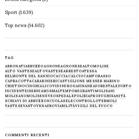
Sport
(1.639)
Top news
(14.602)
TAG
ABBONATI
ABRUZZO
AGNONE
AGNONESE
ALTOMOLISE
ALTO VASTESE
ALTOVASTESE
ARRESTO
ATESSA
BELMONTE DEL SANNIO
CACCIA
CALCIO
CAMPOBASSO
CAPRACOTTA
CARABINIERI
CASTIGLIONE MESSER MARINO
CHIETINO
CINGHIALI
COVID19
DROGA
FINANZA
FORESTALE
FURTO
INCIDENTE
ISERNIA
M5S
MALTEMPO
MIGRANTI
MOLISANI
MOLISANO
MOLISE
NEVE
OSPEDALE
POLIZIA
PROFUGHI
SANITÀ
SCHIAVI DI ABRUZZO
SCUOLA
SELECONTROLLO
TERMOLI
VASTESE
VASTO
VENAFRO
VIABILITÀ
VIGILI DEL FUOCO
COMMENTI RECENTI