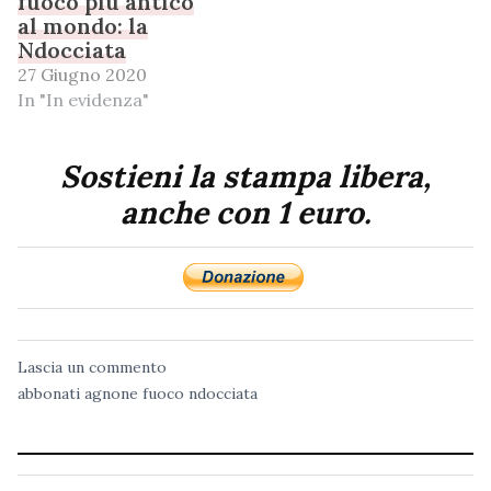
fuoco più antico
al mondo: la
Ndocciata
27 Giugno 2020
In "In evidenza"
Sostieni la stampa libera,
anche con 1 euro.
Lascia un commento
abbonati
agnone
fuoco
ndocciata