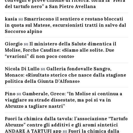
convegni e prove cinofile di ricerca: torna la “Fiera
del tartufo nero” a San Pietro Avellana
kasia
su
Smarriscono il sentiero e restano bloccati
in quota sul Matese, escursionisti tratti in salvo dal
Soccorso alpino
Giorgio
su
Il ministero della Salute dimentica il
Molise, Forche Caudine: «Siamo alle solite. Due
“svarioni” di non poco conto»
Nicola Di Lullo
su
Galleria fondovalle Sangro,
Monaco: «Risultato storico che nasce dalla stagione
politica della Giunta D’Alfonso»
Pino
su
Gamberale, Greco: “In Molise si continua a
viaggiare su strade dissestate, ma poi si va in
Abruzzo a tagliare nastri”
Fuori la chimica dalla tavola: l’associazione “Tartufo
Abruzzo” contro gli additivi e gli aromi sintetici
ANDARE A TARTUFI app
su
Fuori la chimica dalla