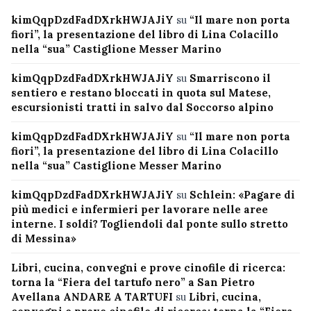
kimQqpDzdFadDXrkHWJAJiY
su
“Il mare non porta
fiori”, la presentazione del libro di Lina Colacillo
nella “sua” Castiglione Messer Marino
kimQqpDzdFadDXrkHWJAJiY
su
Smarriscono il
sentiero e restano bloccati in quota sul Matese,
escursionisti tratti in salvo dal Soccorso alpino
kimQqpDzdFadDXrkHWJAJiY
su
“Il mare non porta
fiori”, la presentazione del libro di Lina Colacillo
nella “sua” Castiglione Messer Marino
kimQqpDzdFadDXrkHWJAJiY
su
Schlein: «Pagare di
più medici e infermieri per lavorare nelle aree
interne. I soldi? Togliendoli dal ponte sullo stretto
di Messina»
Libri, cucina, convegni e prove cinofile di ricerca:
torna la “Fiera del tartufo nero” a San Pietro
Avellana ANDARE A TARTUFI
su
Libri, cucina,