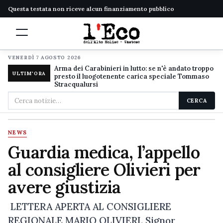
Questa testata non riceve alcun finanziamento pubblico
VENERDÌ 7 AGOSTO 2026
Arma dei Carabinieri in lutto: se n'è andato troppo
ULTIM'ORA
presto il luogotenente carica speciale Tommaso
Stracqualursi
Cerca
CERCA
nel
sito
NEWS
Guardia medica, l’appello
al consigliere Olivieri per
avere giustizia
LETTERA APERTA AL CONSIGLIERE
REGIONALE MARIO OLIVIERI. Signor