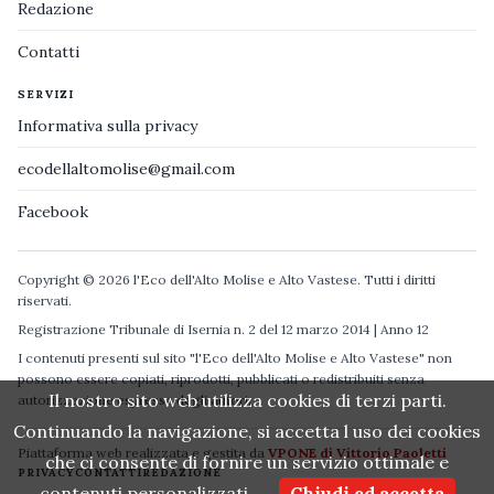
Redazione
Contatti
SERVIZI
Informativa sulla privacy
ecodellaltomolise@gmail.com
Facebook
Copyright © 2026 l'Eco dell'Alto Molise e Alto Vastese. Tutti i diritti
riservati.
Registrazione Tribunale di Isernia n. 2 del 12 marzo 2014 | Anno 12
I contenuti presenti sul sito "l'Eco dell'Alto Molise e Alto Vastese" non
possono essere copiati, riprodotti, pubblicati o redistribuiti senza
Il nostro sito web utilizza cookies di terzi parti.
autorizzazione espressa degli autori.
Continuando la navigazione, si accetta l uso dei cookies
Piattaforma web realizzata e gestita da
VPONE di Vittorio Paoletti
che ci consente di fornire un servizio ottimale e
PRIVACY
CONTATTI
REDAZIONE
contenuti personalizzati.
Chiudi ed accetta