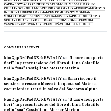
BELMONTE DEL SANNIO
CACCIA
CALCIO
CAMPOBASSO
CAPRACOTTA
CARABINIERI
CASTIGLIONE MESSER MARINO
CHIETINO
CINGHIALI
COVID19
DROGA
FINANZA
FORESTALE
FURTO
INCIDENTE
ISERNIA
M5S
MALTEMPO
MIGRANTI
MOLISANI
MOLISANO
MOLISE
NEVE
OSPEDALE
POLIZIA
PROFUGHI
SANITÀ
SCHIAVI DI ABRUZZO
SCUOLA
SELECONTROLLO
TERMOLI
VASTESE
VASTO
VENAFRO
VIABILITÀ
VIGILI DEL FUOCO
COMMENTI RECENTI
kimQqpDzdFadDXrkHWJAJiY
su
“Il mare non porta
fiori”, la presentazione del libro di Lina Colacillo
nella “sua” Castiglione Messer Marino
kimQqpDzdFadDXrkHWJAJiY
su
Smarriscono il
sentiero e restano bloccati in quota sul Matese,
escursionisti tratti in salvo dal Soccorso alpino
kimQqpDzdFadDXrkHWJAJiY
su
“Il mare non porta
fiori”, la presentazione del libro di Lina Colacillo
nella “sua” Castiglione Messer Marino