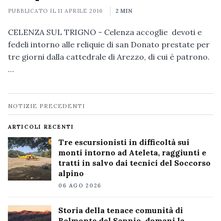
PUBBLICATO IL
11 APRILE 2016
2 MIN
CELENZA SUL TRIGNO - Celenza accoglie devoti e
fedeli intorno alle reliquie di san Donato prestate per
tre giorni dalla cattedrale di Arezzo, di cui è patrono.
…
Navigazione
NOTIZIE PRECEDENTI
notizie
ARTICOLI RECENTI
Tre escursionisti in difficoltà sui
monti intorno ad Ateleta, raggiunti e
tratti in salvo dai tecnici del Soccorso
alpino
06 AGO 2026
Storia della tenace comunità di
Belmonte del Sannio, domani la