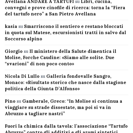
Avellana ANDARE A TARTUFI
su
Libri, cucina,
convegni e prove cinofile di ricerca: torna la “Fiera
del tartufo nero” a San Pietro Avellana
kasia
su
Smarriscono il sentiero e restano bloccati
in quota sul Matese, escursionisti tratti in salvo dal
Soccorso alpino
Giorgio
su
Il ministero della Salute dimentica il
Molise, Forche Caudine: «Siamo alle solite. Due
“svarioni” di non poco conto»
Nicola Di Lullo
su
Galleria fondovalle Sangro,
Monaco: «Risultato storico che nasce dalla stagione
politica della Giunta D’Alfonso»
Pino
su
Gamberale, Greco: “In Molise si continua a
viaggiare su strade dissestate, ma poi si va in
Abruzzo a tagliare nastri”
Fuori la chimica dalla tavola: l’associazione “Tartufo
Abruzzo” contro gli additivi e gli aromi sintetici