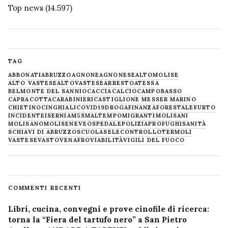
Top news
(14.597)
TAG
ABBONATI
ABRUZZO
AGNONE
AGNONESE
ALTOMOLISE
ALTO VASTESE
ALTOVASTESE
ARRESTO
ATESSA
BELMONTE DEL SANNIO
CACCIA
CALCIO
CAMPOBASSO
CAPRACOTTA
CARABINIERI
CASTIGLIONE MESSER MARINO
CHIETINO
CINGHIALI
COVID19
DROGA
FINANZA
FORESTALE
FURTO
INCIDENTE
ISERNIA
M5S
MALTEMPO
MIGRANTI
MOLISANI
MOLISANO
MOLISE
NEVE
OSPEDALE
POLIZIA
PROFUGHI
SANITÀ
SCHIAVI DI ABRUZZO
SCUOLA
SELECONTROLLO
TERMOLI
VASTESE
VASTO
VENAFRO
VIABILITÀ
VIGILI DEL FUOCO
COMMENTI RECENTI
Libri, cucina, convegni e prove cinofile di ricerca:
torna la “Fiera del tartufo nero” a San Pietro