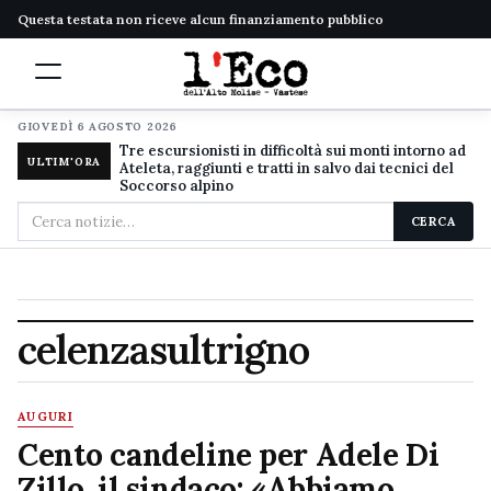
Questa testata non riceve alcun finanziamento pubblico
GIOVEDÌ 6 AGOSTO 2026
Tre escursionisti in difficoltà sui monti intorno ad
ULTIM'ORA
Ateleta, raggiunti e tratti in salvo dai tecnici del
Soccorso alpino
Cerca
CERCA
nel
sito
celenzasultrigno
AUGURI
Cento candeline per Adele Di
Zillo, il sindaco: «Abbiamo