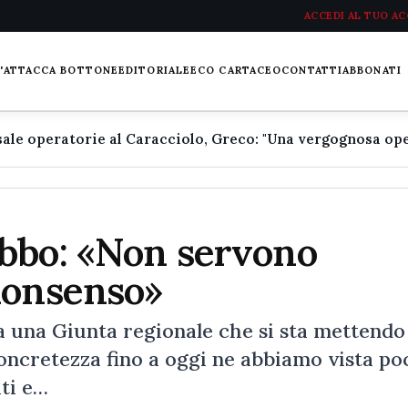
ACCEDI AL TUO A
L'ATTACCA BOTTONE
EDITORIALE
ECO CARTACEO
CONTATTI
ABBONATI
bbo: «Non servono
uonsenso»
a una Giunta regionale che si sta mettendo
concretezza fino a oggi ne abbiamo vista po
ati e…