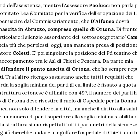
dard dell’assistenza, mentre l’Assessore
Paolucc
i non parla p
Comitato Lea (Comitato per la verifica dell’erogazione dei Li
eri per uscire dal Commissariamento, che
D’Alfonso
dovrà
 nascita in Abruzzo, compreso quello di Ortona.
Di fronte
icolare il silenzio assordante del ‘sottososegretario’
Cam
ascia più che perplessi, oggi, una mancata presa di posizion
atore
Coletti
. E’ poi singolare la posizione del Pd teatino c
un accorpamento tra le Asl di Chieti e Pescara. Da parte mia –
difendere il punto nascita di Ortona
, che ho sempre rep
. Tra l’altro ritengo sussistano anche tutti i requisiti che
 la soglia minima dei parti (il cui limite è fissato a quota
struttura ortonese è al limite con 497, il numero dei parti 
di Ortona deve rivestire il ruolo di Ospedale per la Donna
ca non solo difendere la città, ma anche il diritto alla salu
re un numero di parti superiore alla soglia minima stabilita 
 struttura siano rispettati tutti i parametri della sicurez
significherebbe andare a ingolfare l’ospedale di Chieti, con t