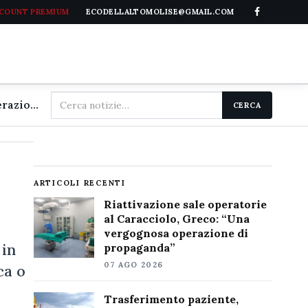
CCOUNT PREMIUM
ECODELLALTOMOLISE@GMAIL.COM
Cerca
Riattivazione sale operatorie al Caracciolo, Greco: "Una vergognosa operazione di propaganda"
CERCA
nel
sito
ARTICOLI RECENTI
Riattivazione sale operatorie
al Caracciolo, Greco: “Una
vergognosa operazione di
 in
propaganda”
07 AGO 2026
ca o
Trasferimento paziente,