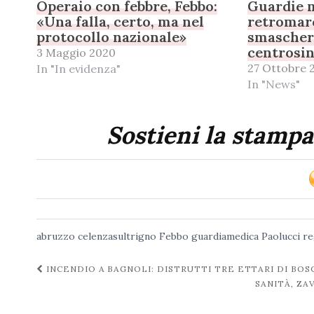
Operaio con febbre, Febbo:
Guardie m
«Una falla, certo, ma nel
retromarc
protocollo nazionale»
smaschera
centrosin
3 Maggio 2020
27 Ottobre 
In "In evidenza"
In "News"
Sostieni la stampa
abruzzo
celenzasultrigno
Febbo
guardiamedica
Paolucci
re
Navigazione
INCENDIO A BAGNOLI: DISTRUTTI TRE ETTARI DI BOS
SANITÀ, Z
post