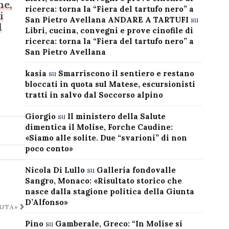
he,
ricerca: torna la “Fiera del tartufo nero” a
i
San Pietro Avellana ANDARE A TARTUFI
su
l
Libri, cucina, convegni e prove cinofile di
ricerca: torna la “Fiera del tartufo nero” a
San Pietro Avellana
kasia
su
Smarriscono il sentiero e restano
bloccati in quota sul Matese, escursionisti
tratti in salvo dal Soccorso alpino
Giorgio
su
Il ministero della Salute
dimentica il Molise, Forche Caudine:
«Siamo alle solite. Due “svarioni” di non
poco conto»
Nicola Di Lullo
su
Galleria fondovalle
Sangro, Monaco: «Risultato storico che
nasce dalla stagione politica della Giunta
D’Alfonso»
LUTA»
Pino
su
Gamberale, Greco: “In Molise si