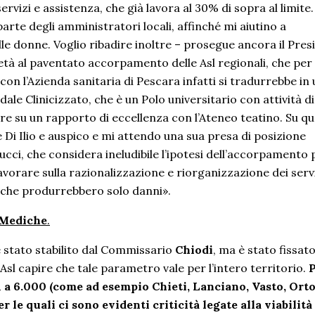
ervizi e assistenza, che già lavora al 30% di sopra al limite.
arte degli amministratori locali, affinché mi aiutino a
le donne. Voglio ribadire inoltre – prosegue ancora il Pres
età al paventato accorpamento delle Asl regionali, che per 
on l’Azienda sanitaria di Pescara infatti si tradurrebbe in 
ale Clinicizzato, che è un Polo universitario con attività di
e su un rapporto di eccellenza con l’Ateneo teatino. Su q
Di Ilio e auspico e mi attendo una sua presa di posizione
aolucci, che considera ineludibile l’ipotesi dell’accorpamento
lavorare sulla razionalizzazione e riorganizzazione dei serv
i che produrrebbero solo danni».
 Mediche
.
 è stato stabilito dal Commissario
Chiodi
, ma è stato fissato
e Asl capire che tale parametro vale per l’intero territorio.
P
 1 a 6.000 (come ad esempio Chieti, Lanciano, Vasto, Ort
r le quali ci sono evidenti criticità legate alla viabilità 