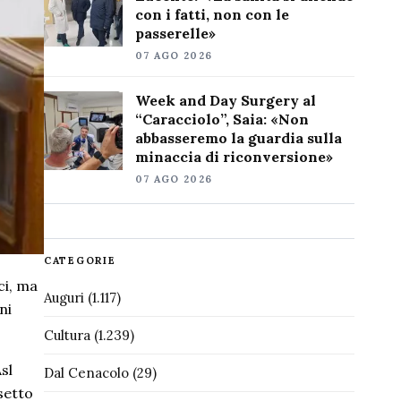
con i fatti, non con le
passerelle»
07 AGO 2026
Week and Day Surgery al
“Caracciolo”, Saia: «Non
abbasseremo la guardia sulla
minaccia di riconversione»
07 AGO 2026
CATEGORIE
ci, ma
Auguri
(1.117)
ni
Cultura
(1.239)
sl
Dal Cenacolo
(29)
ssetto