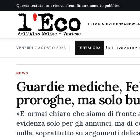
Questa testata non riceve alcun finanziamento pubblico
HOME
IN EVIDENZA
NEWS
VENERDÌ 7 AGOSTO 2026
ULTIM'ORA
NEWS
Guardie mediche, Fe
proroghe, ma solo b
«E' ormai chiaro che siamo di fronte 
evidenza solo per gli annunci, ma di 
nulla, soprattutto su argomenti delic