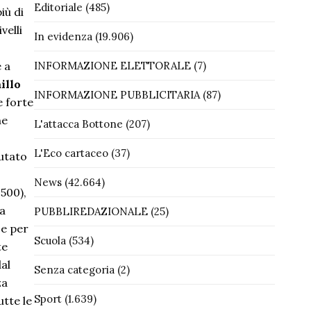
Editoriale
(485)
iù di
velli
In evidenza
(19.906)
 a
INFORMAZIONE ELETTORALE
(7)
illo
INFORMAZIONE PUBBLICITARIA
(87)
e forte
he
L'attacca Bottone
(207)
L'Eco cartaceo
(37)
utato
News
(42.664)
 500),
ha
PUBBLIREDAZIONALE
(25)
 e per
Scuola
(534)
te
dal
Senza categoria
(2)
za
Sport
(1.639)
utte le