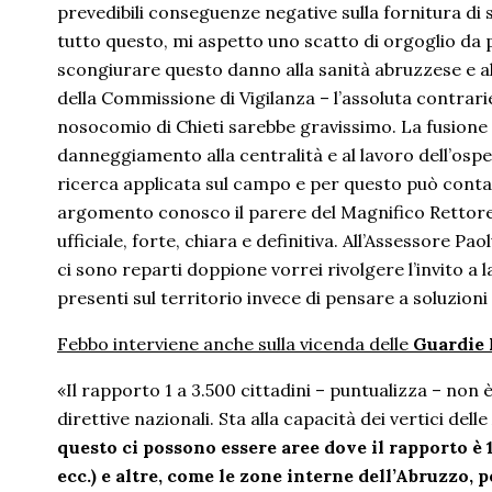
prevedibili conseguenze negative sulla fornitura di s
tutto questo, mi aspetto uno scatto di orgoglio da p
scongiurare questo danno alla sanità abruzzese e al
della Commissione di Vigilanza – l’assoluta contrari
nosocomio di Chieti sarebbe gravissimo. La fusione c
danneggiamento alla centralità e al lavoro dell’osped
ricerca applicata sul campo e per questo può contar
argomento conosco il parere del Magnifico Rettore 
ufficiale, forte, chiara e definitiva. All’Assessore P
ci sono reparti doppione vorrei rivolgere l’invito a 
presenti sul territorio invece di pensare a soluzion
Febbo interviene anche sulla vicenda delle
Guardie
«Il rapporto 1 a 3.500 cittadini – puntualizza – non
direttive nazionali. Sta alla capacità dei vertici dell
questo ci possono essere aree dove il rapporto è
ecc.) e altre, come le zone interne dell’Abruzzo, pe