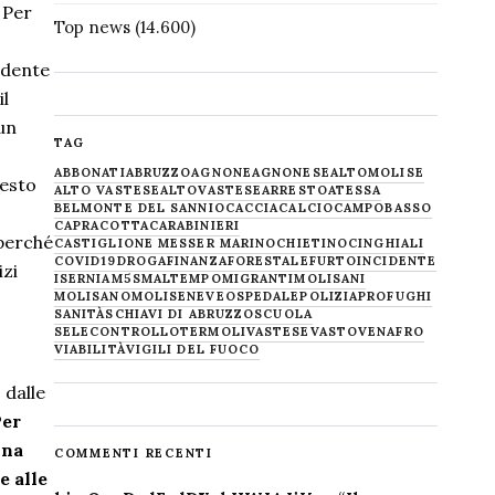
 Per
Top news
(14.600)
idente
il
un
TAG
ABBONATI
ABRUZZO
AGNONE
AGNONESE
ALTOMOLISE
uesto
ALTO VASTESE
ALTOVASTESE
ARRESTO
ATESSA
BELMONTE DEL SANNIO
CACCIA
CALCIO
CAMPOBASSO
CAPRACOTTA
CARABINIERI
 perché
CASTIGLIONE MESSER MARINO
CHIETINO
CINGHIALI
COVID19
DROGA
FINANZA
FORESTALE
FURTO
INCIDENTE
izi
ISERNIA
M5S
MALTEMPO
MIGRANTI
MOLISANI
MOLISANO
MOLISE
NEVE
OSPEDALE
POLIZIA
PROFUGHI
SANITÀ
SCHIAVI DI ABRUZZO
SCUOLA
SELECONTROLLO
TERMOLI
VASTESE
VASTO
VENAFRO
VIABILITÀ
VIGILI DEL FUOCO
 dalle
er
ona
COMMENTI RECENTI
e alle