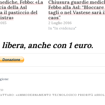
ediche, Febbo: «La
Chiusura guardie medic
ia della Asl
Febbo alla Asl: “Bloccare 
 il pasticcio del
tagli o nel Vastese sarà i
istra»
caos”
2015
2 Luglio 2016
In "In evidenza"
 libera, anche con 1 euro.
gione
CO
AVATTARO: «AMMODERNAMENTO TECNOLOGICO PRIORITÀ ASSO