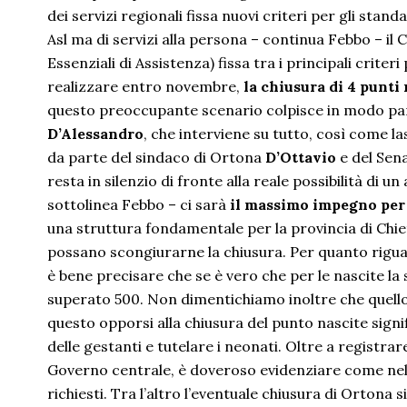
dei servizi regionali fissa nuovi criteri per gli stan
Asl ma di servizi alla persona – continua Febbo – il 
Essenziali di Assistenza) fissa tra i principali crit
realizzare entro novembre,
la chiusura di 4 punti
questo preoccupante scenario colpisce in modo part
D’Alessandro
, che interviene su tutto, così come l
da parte del sindaco di Ortona
D’Ottavio
e del Sen
resta in silenzio di fronte alla reale possibilità di 
sottolinea Febbo – ci sarà
il massimo impegno per 
una struttura fondamentale per la provincia di Chieti
possano scongiurarne la chiusura. Per quanto riguarda
è bene precisare che se è vero che per le nascite la 
superato 500. Non dimentichiamo inoltre che quello 
questo opporsi alla chiusura del punto nascite signifi
delle gestanti e tutelare i neonati. Oltre a registra
Governo centrale, è doveroso evidenziare come nella
richiesti. Tra l’altro l’eventuale chiusura di Ortona 