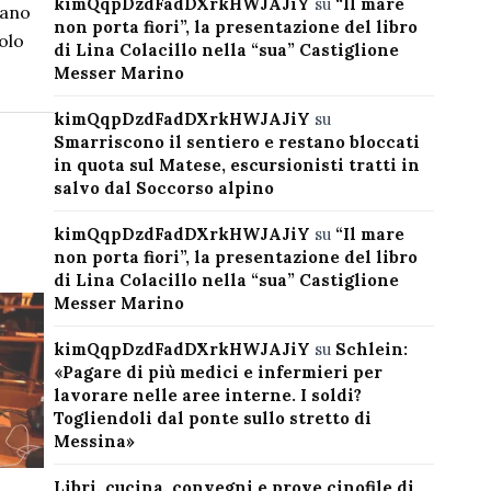
kimQqpDzdFadDXrkHWJAJiY
su
“Il mare
iano
non porta fiori”, la presentazione del libro
olo
di Lina Colacillo nella “sua” Castiglione
Messer Marino
kimQqpDzdFadDXrkHWJAJiY
su
Smarriscono il sentiero e restano bloccati
in quota sul Matese, escursionisti tratti in
salvo dal Soccorso alpino
kimQqpDzdFadDXrkHWJAJiY
su
“Il mare
non porta fiori”, la presentazione del libro
di Lina Colacillo nella “sua” Castiglione
Messer Marino
kimQqpDzdFadDXrkHWJAJiY
su
Schlein:
«Pagare di più medici e infermieri per
lavorare nelle aree interne. I soldi?
Togliendoli dal ponte sullo stretto di
Messina»
Libri, cucina, convegni e prove cinofile di