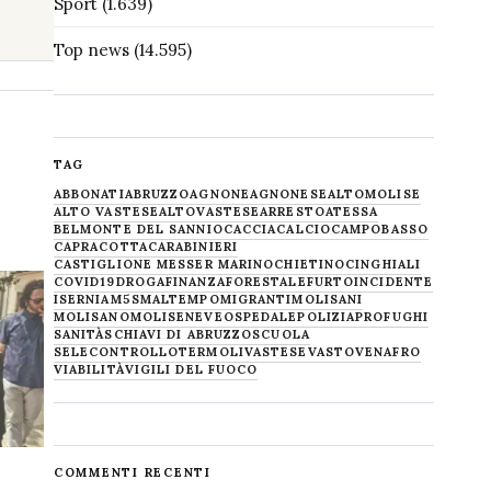
Sport
(1.639)
Top news
(14.595)
TAG
ABBONATI
ABRUZZO
AGNONE
AGNONESE
ALTOMOLISE
ALTO VASTESE
ALTOVASTESE
ARRESTO
ATESSA
BELMONTE DEL SANNIO
CACCIA
CALCIO
CAMPOBASSO
CAPRACOTTA
CARABINIERI
CASTIGLIONE MESSER MARINO
CHIETINO
CINGHIALI
COVID19
DROGA
FINANZA
FORESTALE
FURTO
INCIDENTE
ISERNIA
M5S
MALTEMPO
MIGRANTI
MOLISANI
MOLISANO
MOLISE
NEVE
OSPEDALE
POLIZIA
PROFUGHI
SANITÀ
SCHIAVI DI ABRUZZO
SCUOLA
SELECONTROLLO
TERMOLI
VASTESE
VASTO
VENAFRO
VIABILITÀ
VIGILI DEL FUOCO
COMMENTI RECENTI