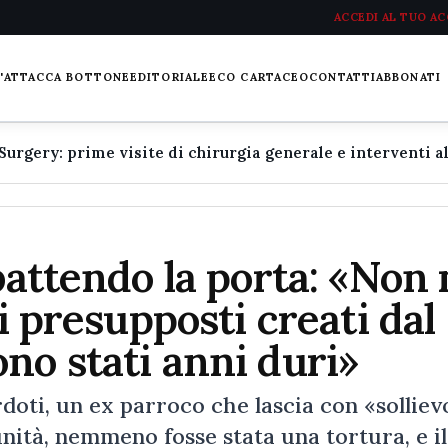
ACCEDI AL TUO A
L'ATTACCA BOTTONE
EDITORIALE
ECO CARTACEO
CONTATTI
ABBONATI
battendo la porta: «Non
 i presupposti creati dal
no stati anni duri»
doti, un ex parroco che lascia con «solliev
nità, nemmeno fosse stata una tortura, e il