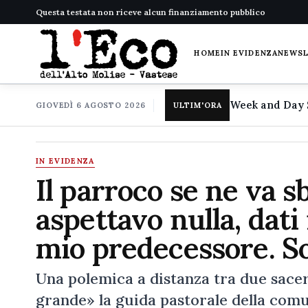
Questa testata non riceve alcun finanziamento pubblico
HOME
IN EVIDENZA
NEWS
GIOVEDÌ 6 AGOSTO 2026
ULTIM'ORA
IN EVIDENZA
Il parroco se ne va s
aspettavo nulla, dati
mio predecessore. So
Una polemica a distanza tra due sacer
grande» la guida pastorale della comu