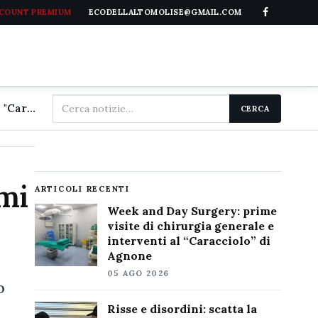
CCOUNT PREMIUM
ECODELLALTOMOLISE@GMAIL.COM
Cerca
Week and Day Surgery: prime visite di chirurgia generale e interventi al "Caracciolo" di Agnone
CERCA
nel
sito
 mi
ARTICOLI RECENTI
Week and Day Surgery: prime
visite di chirurgia generale e
interventi al “Caracciolo” di
Agnone
05 AGO 2026
o
Risse e disordini: scatta la