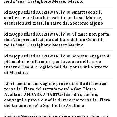
nella “sua” Castiglione Messer Marino
kimQqpDzdFadDXrkHWJAJiY
su
Smarriscono il
sentiero e restano bloccati in quota sul Matese,
escursionisti tratti in salvo dal Soccorso alpino
kimQqpDzdFadDXrkHWJAJiY
su
“Il mare non porta
fiori”, la presentazione del libro di Lina Colacillo
nella “sua” Castiglione Messer Marino
kimQqpDzdFadDXrkHWJAJiY
su
Schlein: «Pagare di
più medici e infermieri per lavorare nelle aree
interne. I soldi? Togliendoli dal ponte sullo stretto
di Messina»
Libri, cucina, convegni e prove cinofile di ricerca:
torna la “Fiera del tartufo nero” a San Pietro
Avellana ANDARE A TARTUFI
su
Libri, cucina,
convegni e prove cinofile di ricerca: torna la “Fiera
del tartufo nero” a San Pietro Avellana
kasia
su
Smarriscono il sentiero e restano bloccati