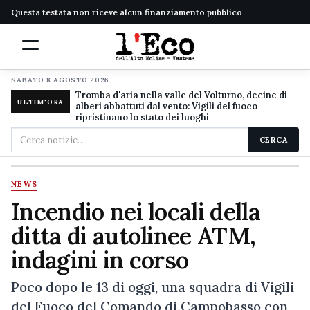
Questa testata non riceve alcun finanziamento pubblico
SABATO 8 AGOSTO 2026
Tromba d'aria nella valle del Volturno, decine di
ULTIM'ORA
alberi abbattuti dal vento: Vigili del fuoco
ripristinano lo stato dei luoghi
Cerca
CERCA
nel
sito
NEWS
Incendio nei locali della
ditta di autolinee ATM,
indagini in corso
Poco dopo le 13 di oggi, una squadra di Vigili
del Fuoco del Comando di Campobasso con