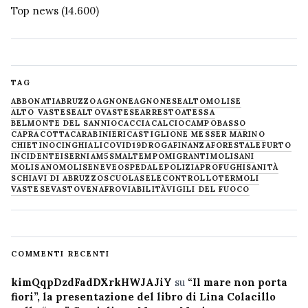
Top news
(14.600)
TAG
ABBONATI
ABRUZZO
AGNONE
AGNONESE
ALTOMOLISE
ALTO VASTESE
ALTOVASTESE
ARRESTO
ATESSA
BELMONTE DEL SANNIO
CACCIA
CALCIO
CAMPOBASSO
CAPRACOTTA
CARABINIERI
CASTIGLIONE MESSER MARINO
CHIETINO
CINGHIALI
COVID19
DROGA
FINANZA
FORESTALE
FURTO
INCIDENTE
ISERNIA
M5S
MALTEMPO
MIGRANTI
MOLISANI
MOLISANO
MOLISE
NEVE
OSPEDALE
POLIZIA
PROFUGHI
SANITÀ
SCHIAVI DI ABRUZZO
SCUOLA
SELECONTROLLO
TERMOLI
VASTESE
VASTO
VENAFRO
VIABILITÀ
VIGILI DEL FUOCO
COMMENTI RECENTI
kimQqpDzdFadDXrkHWJAJiY
su
“Il mare non porta
fiori”, la presentazione del libro di Lina Colacillo