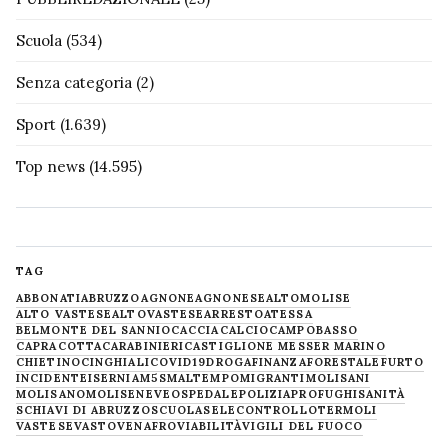
Scuola
(534)
Senza categoria
(2)
Sport
(1.639)
Top news
(14.595)
TAG
ABBONATI
ABRUZZO
AGNONE
AGNONESE
ALTOMOLISE
ALTO VASTESE
ALTOVASTESE
ARRESTO
ATESSA
BELMONTE DEL SANNIO
CACCIA
CALCIO
CAMPOBASSO
CAPRACOTTA
CARABINIERI
CASTIGLIONE MESSER MARINO
CHIETINO
CINGHIALI
COVID19
DROGA
FINANZA
FORESTALE
FURTO
INCIDENTE
ISERNIA
M5S
MALTEMPO
MIGRANTI
MOLISANI
MOLISANO
MOLISE
NEVE
OSPEDALE
POLIZIA
PROFUGHI
SANITÀ
SCHIAVI DI ABRUZZO
SCUOLA
SELECONTROLLO
TERMOLI
VASTESE
VASTO
VENAFRO
VIABILITÀ
VIGILI DEL FUOCO