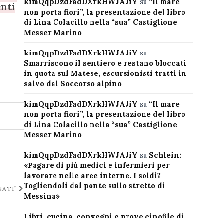
kimQqpDzdFadDXrkHWJAJiY
su
“Il mare
enti
non porta fiori”, la presentazione del libro
di Lina Colacillo nella “sua” Castiglione
Messer Marino
kimQqpDzdFadDXrkHWJAJiY
su
Smarriscono il sentiero e restano bloccati
in quota sul Matese, escursionisti tratti in
salvo dal Soccorso alpino
kimQqpDzdFadDXrkHWJAJiY
su
“Il mare
non porta fiori”, la presentazione del libro
di Lina Colacillo nella “sua” Castiglione
Messer Marino
kimQqpDzdFadDXrkHWJAJiY
su
Schlein:
«Pagare di più medici e infermieri per
lavorare nelle aree interne. I soldi?
Togliendoli dal ponte sullo stretto di
NATI”
Messina»
Libri, cucina, convegni e prove cinofile di