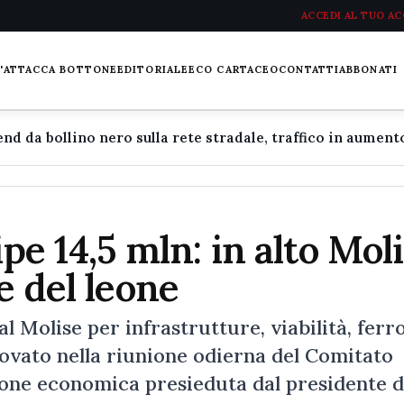
ACCEDI AL TUO A
L'ATTACCA BOTTONE
EDITORIALE
ECO CARTACEO
CONTATTI
ABBONATI
ipe 14,5 mln: in alto Mol
e del leone
 Molise per infrastrutture, viabilità, ferr
ovato nella riunione odierna del Comitato
one economica presieduta dal presidente d