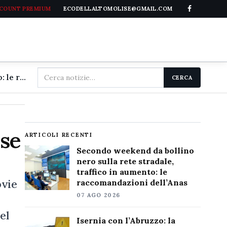
CCOUNT PREMIUM
ECODELLALTOMOLISE@GMAIL.COM
Cerca
Secondo weekend da bollino nero sulla rete stradale, traffico in aumento: le raccomandazioni dell'Anas
CERCA
nel
sito
ise
ARTICOLI RECENTI
Secondo weekend da bollino
nero sulla rete stradale,
traffico in aumento: le
ovie
raccomandazioni dell’Anas
07 AGO 2026
el
Isernia con l’Abruzzo: la