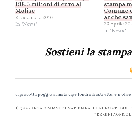
188,5 milioni di euro al
stampa m
Molise
Comune e
anche san
2 Dicembre 2016
23 Aprile 20
In "News"
In "News"
Sostieni la stampa
capracotta poggio sannita
cipe
fondi
infrastrutture
molise
Navigazione
QUARANTA GRAMMI DI MARIJUANA, DENUNCIATI DUE 
TERRENI AGRICOLI
post