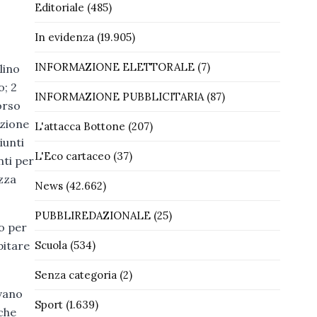
Editoriale
(485)
In evidenza
(19.905)
INFORMAZIONE ELETTORALE
(7)
lino
o; 2
INFORMAZIONE PUBBLICITARIA
(87)
orso
azione
L'attacca Bottone
(207)
iunti
L'Eco cartaceo
(37)
nti per
ezza
News
(42.662)
PUBBLIREDAZIONALE
(25)
ro per
Scuola
(534)
pitare
Senza categoria
(2)
vano
Sport
(1.639)
nche