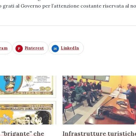
o grati al Governo per l’attenzione costante riservata al n
gram
Pinterest
LinkedIn
o “brigante” che
Infrastrutture turistich