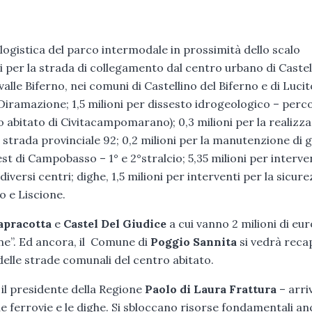
logistica del parco intermodale in prossimità dello scalo
oni per la strada di collegamento dal centro urbano di Castel
valle Biferno, nei comuni di Castellino del Biferno e di Lucit
 Diramazione; 1,5 milioni per dissesto idrogeologico – perc
ro abitato di Civitacampomarano); 0,3 milioni per la realizz
 strada provinciale 92; 0,2 milioni per la manutenzione di g
st di Campobasso – 1° e 2°stralcio; 5,35 milioni per interve
 diversi centri; dighe, 1,5 milioni per interventi per la sicur
o e Liscione.
pracotta
e
Castel Del Giudice
a cui vanno 2 milioni di eu
ne”. Ed ancora, il Comune di
Poggio Sannita
si vedrà reca
elle strade comunali del centro abitato.
il presidente della Regione
Paolo di Laura Frattura
– arri
 le ferrovie e le dighe. Si sbloccano risorse fondamentali a