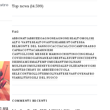
ostro
Top news
(14.599)
TAG
ABBONATI
ABRUZZO
AGNONE
AGNONESE
ALTOMOLISE
ALTO VASTESE
ALTOVASTESE
ARRESTO
ATESSA
BELMONTE DEL SANNIO
CACCIA
CALCIO
CAMPOBASSO
CAPRACOTTA
CARABINIERI
CASTIGLIONE MESSER MARINO
CHIETINO
CINGHIALI
COVID19
DROGA
FINANZA
FORESTALE
FURTO
INCIDENTE
ISERNIA
M5S
MALTEMPO
MIGRANTI
MOLISANI
MOLISANO
MOLISE
NEVE
OSPEDALE
POLIZIA
PROFUGHI
SANITÀ
SCHIAVI DI ABRUZZO
SCUOLA
SELECONTROLLO
TERMOLI
VASTESE
VASTO
VENAFRO
VIABILITÀ
VIGILI DEL FUOCO
COMMENTI RECENTI
e su