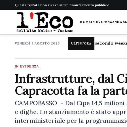
Questa testata non riceve alcun finanziamento pubblico
HOME
IN EVIDENZA
NEWS
VENERDÌ 7 AGOSTO 2026
ULTIM'ORA
IN EVIDENZA
Infrastrutture, dal C
Capracotta fa la part
CAMPOBASSO - Dal Cipe 14,5 milioni al
e dighe. Lo stanziamento è stato appr
interministeriale per la programmazi