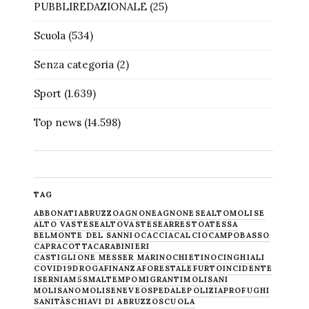
PUBBLIREDAZIONALE
(25)
Scuola
(534)
Senza categoria
(2)
Sport
(1.639)
Top news
(14.598)
TAG
ABBONATI
ABRUZZO
AGNONE
AGNONESE
ALTOMOLISE
ALTO VASTESE
ALTOVASTESE
ARRESTO
ATESSA
BELMONTE DEL SANNIO
CACCIA
CALCIO
CAMPOBASSO
CAPRACOTTA
CARABINIERI
CASTIGLIONE MESSER MARINO
CHIETINO
CINGHIALI
COVID19
DROGA
FINANZA
FORESTALE
FURTO
INCIDENTE
ISERNIA
M5S
MALTEMPO
MIGRANTI
MOLISANI
MOLISANO
MOLISE
NEVE
OSPEDALE
POLIZIA
PROFUGHI
SANITÀ
SCHIAVI DI ABRUZZO
SCUOLA