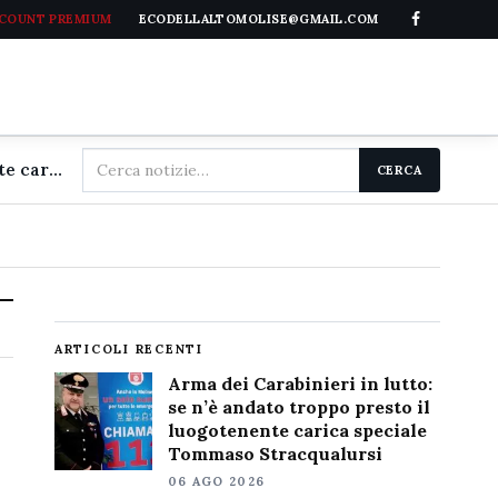
CCOUNT PREMIUM
ECODELLALTOMOLISE@GMAIL.COM
Cerca
Arma dei Carabinieri in lutto: se n'è andato troppo presto il luogotenente carica speciale Tommaso Stracqualursi
CERCA
nel
sito
ARTICOLI RECENTI
Arma dei Carabinieri in lutto:
se n’è andato troppo presto il
luogotenente carica speciale
Tommaso Stracqualursi
06 AGO 2026