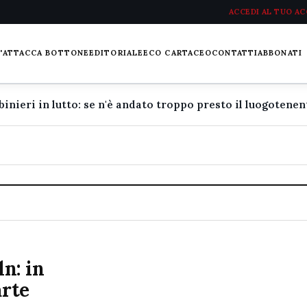
ACCEDI AL TUO A
L'ATTACCA BOTTONE
EDITORIALE
ECO CARTACEO
CONTATTI
ABBONATI
ln: in
arte