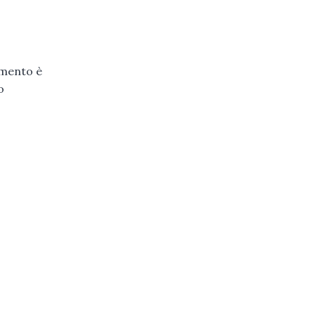
iamento è
o