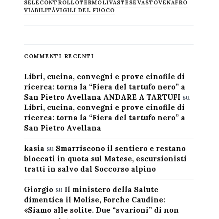
SELECONTROLLO
TERMOLI
VASTESE
VASTO
VENAFRO
VIABILITÀ
VIGILI DEL FUOCO
COMMENTI RECENTI
Libri, cucina, convegni e prove cinofile di
ricerca: torna la “Fiera del tartufo nero” a
San Pietro Avellana ANDARE A TARTUFI
su
Libri, cucina, convegni e prove cinofile di
ricerca: torna la “Fiera del tartufo nero” a
San Pietro Avellana
kasia
su
Smarriscono il sentiero e restano
bloccati in quota sul Matese, escursionisti
tratti in salvo dal Soccorso alpino
Giorgio
su
Il ministero della Salute
dimentica il Molise, Forche Caudine:
«Siamo alle solite. Due “svarioni” di non