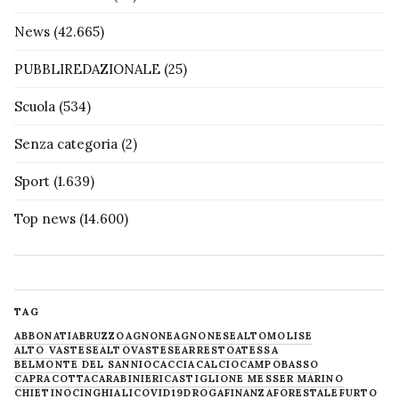
News
(42.665)
PUBBLIREDAZIONALE
(25)
Scuola
(534)
Senza categoria
(2)
Sport
(1.639)
Top news
(14.600)
TAG
ABBONATI
ABRUZZO
AGNONE
AGNONESE
ALTOMOLISE
ALTO VASTESE
ALTOVASTESE
ARRESTO
ATESSA
BELMONTE DEL SANNIO
CACCIA
CALCIO
CAMPOBASSO
CAPRACOTTA
CARABINIERI
CASTIGLIONE MESSER MARINO
CHIETINO
CINGHIALI
COVID19
DROGA
FINANZA
FORESTALE
FURTO