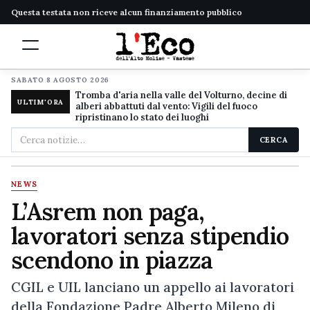
Questa testata non riceve alcun finanziamento pubblico
SABATO 8 AGOSTO 2026
Tromba d'aria nella valle del Volturno, decine di
ULTIM'ORA
alberi abbattuti dal vento: Vigili del fuoco
ripristinano lo stato dei luoghi
Cerca
CERCA
nel
sito
NEWS
L’Asrem non paga,
lavoratori senza stipendio
scendono in piazza
CGIL e UIL lanciano un appello ai lavoratori
della Fondazione Padre Alberto Mileno di