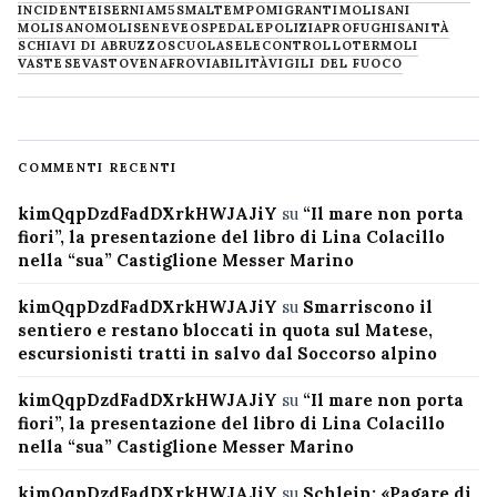
INCIDENTE
ISERNIA
M5S
MALTEMPO
MIGRANTI
MOLISANI
MOLISANO
MOLISE
NEVE
OSPEDALE
POLIZIA
PROFUGHI
SANITÀ
SCHIAVI DI ABRUZZO
SCUOLA
SELECONTROLLO
TERMOLI
VASTESE
VASTO
VENAFRO
VIABILITÀ
VIGILI DEL FUOCO
COMMENTI RECENTI
kimQqpDzdFadDXrkHWJAJiY
su
“Il mare non porta
fiori”, la presentazione del libro di Lina Colacillo
nella “sua” Castiglione Messer Marino
kimQqpDzdFadDXrkHWJAJiY
su
Smarriscono il
sentiero e restano bloccati in quota sul Matese,
escursionisti tratti in salvo dal Soccorso alpino
kimQqpDzdFadDXrkHWJAJiY
su
“Il mare non porta
fiori”, la presentazione del libro di Lina Colacillo
nella “sua” Castiglione Messer Marino
kimQqpDzdFadDXrkHWJAJiY
su
Schlein: «Pagare di