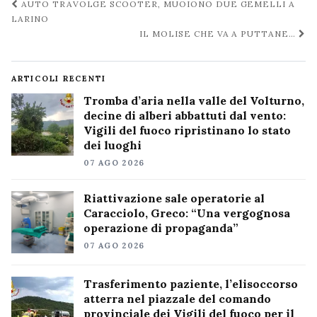
Navigazione
AUTO TRAVOLGE SCOOTER, MUOIONO DUE GEMELLI A
post
LARINO
IL MOLISE CHE VA A PUTTANE…
ARTICOLI RECENTI
Tromba d’aria nella valle del Volturno,
decine di alberi abbattuti dal vento:
Vigili del fuoco ripristinano lo stato
dei luoghi
07 AGO 2026
Riattivazione sale operatorie al
Caracciolo, Greco: “Una vergognosa
operazione di propaganda”
07 AGO 2026
Trasferimento paziente, l’elisoccorso
atterra nel piazzale del comando
provinciale dei Vigili del fuoco per il