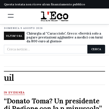
Questa testata non riceve alcun finanziamento pubblico
DOMENICA 9 AGOSTO 2026
Chirurgia al "Caracciolo", Greco: «Servirà solo a
ULTIM'ORA
pagare prestazioni aggiuntive a medici con turni
da 800 euro al giorno»
Cerca
CERCA
nel
sito
uil
IN EVIDENZA
“Donato Toma? Un presidente
di Regione con la p minuscola”