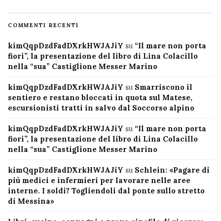
COMMENTI RECENTI
kimQqpDzdFadDXrkHWJAJiY
su
“Il mare non porta
fiori”, la presentazione del libro di Lina Colacillo
nella “sua” Castiglione Messer Marino
kimQqpDzdFadDXrkHWJAJiY
su
Smarriscono il
sentiero e restano bloccati in quota sul Matese,
escursionisti tratti in salvo dal Soccorso alpino
kimQqpDzdFadDXrkHWJAJiY
su
“Il mare non porta
fiori”, la presentazione del libro di Lina Colacillo
nella “sua” Castiglione Messer Marino
kimQqpDzdFadDXrkHWJAJiY
su
Schlein: «Pagare di
più medici e infermieri per lavorare nelle aree
interne. I soldi? Togliendoli dal ponte sullo stretto
di Messina»