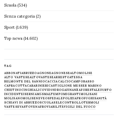
Scuola
(534)
Senza categoria
(2)
Sport
(1.639)
Top news
(14.602)
TAG
ABBONATI
ABRUZZO
AGNONE
AGNONESE
ALTOMOLISE
ALTO VASTESE
ALTOVASTESE
ARRESTO
ATESSA
BELMONTE DEL SANNIO
CACCIA
CALCIO
CAMPOBASSO
CAPRACOTTA
CARABINIERI
CASTIGLIONE MESSER MARINO
CHIETINO
CINGHIALI
COVID19
DROGA
FINANZA
FORESTALE
FURTO
INCIDENTE
ISERNIA
M5S
MALTEMPO
MIGRANTI
MOLISANI
MOLISANO
MOLISE
NEVE
OSPEDALE
POLIZIA
PROFUGHI
SANITÀ
SCHIAVI DI ABRUZZO
SCUOLA
SELECONTROLLO
TERMOLI
VASTESE
VASTO
VENAFRO
VIABILITÀ
VIGILI DEL FUOCO