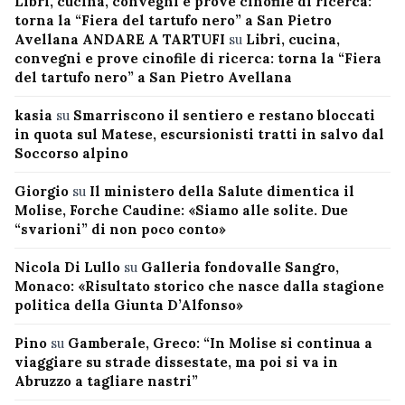
Libri, cucina, convegni e prove cinofile di ricerca:
torna la “Fiera del tartufo nero” a San Pietro
Avellana ANDARE A TARTUFI
su
Libri, cucina,
convegni e prove cinofile di ricerca: torna la “Fiera
del tartufo nero” a San Pietro Avellana
kasia
su
Smarriscono il sentiero e restano bloccati
in quota sul Matese, escursionisti tratti in salvo dal
Soccorso alpino
Giorgio
su
Il ministero della Salute dimentica il
Molise, Forche Caudine: «Siamo alle solite. Due
“svarioni” di non poco conto»
Nicola Di Lullo
su
Galleria fondovalle Sangro,
Monaco: «Risultato storico che nasce dalla stagione
politica della Giunta D’Alfonso»
Pino
su
Gamberale, Greco: “In Molise si continua a
viaggiare su strade dissestate, ma poi si va in
Abruzzo a tagliare nastri”