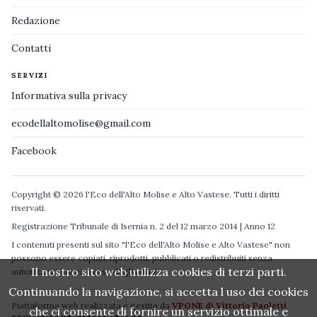
Redazione
Contatti
SERVIZI
Informativa sulla privacy
ecodellaltomolise@gmail.com
Facebook
Copyright © 2026 l'Eco dell'Alto Molise e Alto Vastese. Tutti i diritti
riservati.
Registrazione Tribunale di Isernia n. 2 del 12 marzo 2014 | Anno 12
I contenuti presenti sul sito "l'Eco dell'Alto Molise e Alto Vastese" non
possono essere copiati, riprodotti, pubblicati o redistribuiti senza
Il nostro sito web utilizza cookies di terzi parti.
autorizzazione espressa degli autori.
Continuando la navigazione, si accetta l uso dei cookies
Piattaforma web realizzata e gestita da
VPONE di Vittorio Paoletti
che ci consente di fornire un servizio ottimale e