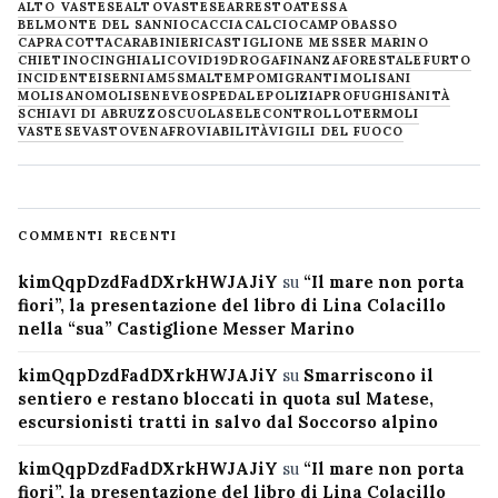
ALTO VASTESE
ALTOVASTESE
ARRESTO
ATESSA
BELMONTE DEL SANNIO
CACCIA
CALCIO
CAMPOBASSO
CAPRACOTTA
CARABINIERI
CASTIGLIONE MESSER MARINO
CHIETINO
CINGHIALI
COVID19
DROGA
FINANZA
FORESTALE
FURTO
INCIDENTE
ISERNIA
M5S
MALTEMPO
MIGRANTI
MOLISANI
MOLISANO
MOLISE
NEVE
OSPEDALE
POLIZIA
PROFUGHI
SANITÀ
SCHIAVI DI ABRUZZO
SCUOLA
SELECONTROLLO
TERMOLI
VASTESE
VASTO
VENAFRO
VIABILITÀ
VIGILI DEL FUOCO
COMMENTI RECENTI
kimQqpDzdFadDXrkHWJAJiY
su
“Il mare non porta
fiori”, la presentazione del libro di Lina Colacillo
nella “sua” Castiglione Messer Marino
kimQqpDzdFadDXrkHWJAJiY
su
Smarriscono il
sentiero e restano bloccati in quota sul Matese,
escursionisti tratti in salvo dal Soccorso alpino
kimQqpDzdFadDXrkHWJAJiY
su
“Il mare non porta
fiori”, la presentazione del libro di Lina Colacillo