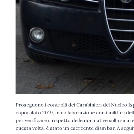
Proseguono i controlli dei Carabinieri del Nucleo I
caporalato 2019, in collaborazione con i militari dell
per verificare il rispetto delle normative sulla sicur
questa volta, è stato un esercente di un bar. A segui