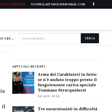
CCOUNT PREMIUM
ECODELLALTOMOLISE@GMAIL.COM
Cerca
Arma dei Carabinieri in lutto: se n'è andato troppo presto il luogotenente carica speciale Tommaso Stracqualursi
CERCA
nel
sito
ARTICOLI RECENTI
Arma dei Carabinieri in lutto:
se n’è andato troppo presto il
luogotenente carica speciale
ia
Tommaso Stracqualursi
06 AGO 2026
 il
Tre escursionisti in difficoltà