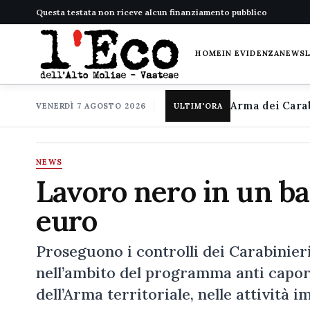
Questa testata non riceve alcun finanziamento pubblico
HOME
IN EVIDENZA
NEWS
VENERDÌ 7 AGOSTO 2026
ULTIM'ORA
NEWS
Lavoro nero in un ba
euro
Proseguono i controlli dei Carabinieri
nell’ambito del programma anti capora
dell’Arma territoriale, nelle attività i