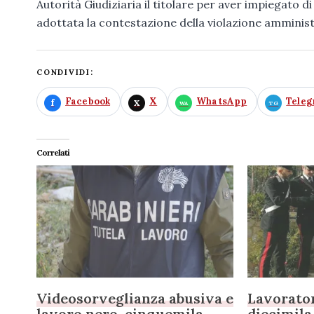
Autorità Giudiziaria il titolare per aver impiegato d
adottata la contestazione della violazione amminist
CONDIVIDI:
Facebook
X
WhatsApp
Tele
Correlati
Videosorveglianza abusiva e
Lavorator
lavoro nero, cinquemila
diecimila