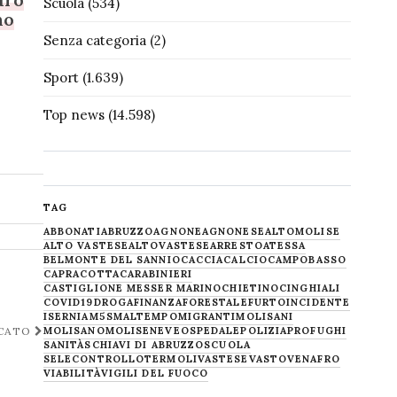
Scuola
(534)
no
Senza categoria
(2)
Sport
(1.639)
Top news
(14.598)
TAG
ABBONATI
ABRUZZO
AGNONE
AGNONESE
ALTOMOLISE
ALTO VASTESE
ALTOVASTESE
ARRESTO
ATESSA
BELMONTE DEL SANNIO
CACCIA
CALCIO
CAMPOBASSO
CAPRACOTTA
CARABINIERI
CASTIGLIONE MESSER MARINO
CHIETINO
CINGHIALI
COVID19
DROGA
FINANZA
FORESTALE
FURTO
INCIDENTE
ISERNIA
M5S
MALTEMPO
MIGRANTI
MOLISANI
MOLISANO
MOLISE
NEVE
OSPEDALE
POLIZIA
PROFUGHI
ICATO
SANITÀ
SCHIAVI DI ABRUZZO
SCUOLA
SELECONTROLLO
TERMOLI
VASTESE
VASTO
VENAFRO
VIABILITÀ
VIGILI DEL FUOCO