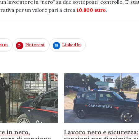
i un lavoratore in “nero” su due sottoposti controllo. E’ sta
rativa per un valore pari a circa
10.800 euro
.
gram
Pinterest
LinkedIn
e in nero,
Lavoro nero e sicurezza:
 euro di sanzione
sanzioni per diecimila e