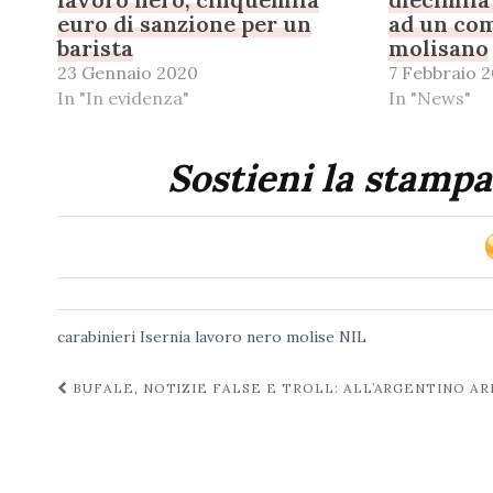
euro di sanzione per un
ad un co
barista
molisano
23 Gennaio 2020
7 Febbraio 
In "In evidenza"
In "News"
Sostieni la stampa
carabinieri
Isernia
lavoro nero
molise
NIL
Navigazione
BUFALE, NOTIZIE FALSE E TROLL: ALL’ARGENTINO AR
post