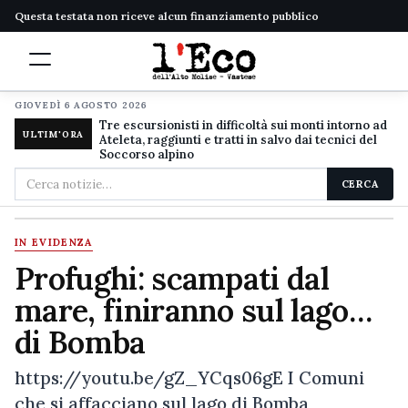
Questa testata non riceve alcun finanziamento pubblico
GIOVEDÌ 6 AGOSTO 2026
Tre escursionisti in difficoltà sui monti intorno ad
ULTIM'ORA
Ateleta, raggiunti e tratti in salvo dai tecnici del
Soccorso alpino
Cerca
CERCA
nel
sito
IN EVIDENZA
Profughi: scampati dal
mare, finiranno sul lago…
di Bomba
https://youtu.be/gZ_YCqs06gE I Comuni
che si affacciano sul lago di Bomba