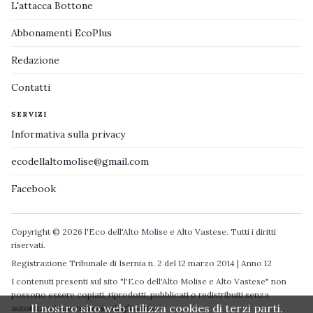
L'attacca Bottone
Abbonamenti EcoPlus
Redazione
Contatti
SERVIZI
Informativa sulla privacy
ecodellaltomolise@gmail.com
Facebook
Copyright © 2026 l'Eco dell'Alto Molise e Alto Vastese. Tutti i diritti
riservati.
Registrazione Tribunale di Isernia n. 2 del 12 marzo 2014 | Anno 12
I contenuti presenti sul sito "l'Eco dell'Alto Molise e Alto Vastese" non
possono essere copiati, riprodotti, pubblicati o redistribuiti senza
Il nostro sito web utilizza cookies di terzi parti.
autorizzazione espressa degli autori.