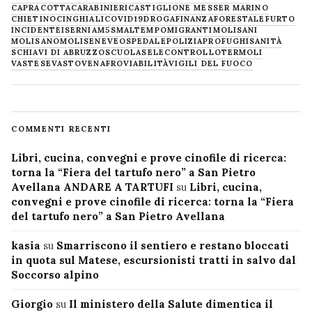
CAPRACOTTA
CARABINIERI
CASTIGLIONE MESSER MARINO
CHIETINO
CINGHIALI
COVID19
DROGA
FINANZA
FORESTALE
FURTO
INCIDENTE
ISERNIA
M5S
MALTEMPO
MIGRANTI
MOLISANI
MOLISANO
MOLISE
NEVE
OSPEDALE
POLIZIA
PROFUGHI
SANITÀ
SCHIAVI DI ABRUZZO
SCUOLA
SELECONTROLLO
TERMOLI
VASTESE
VASTO
VENAFRO
VIABILITÀ
VIGILI DEL FUOCO
COMMENTI RECENTI
Libri, cucina, convegni e prove cinofile di ricerca:
torna la “Fiera del tartufo nero” a San Pietro
Avellana ANDARE A TARTUFI
su
Libri, cucina,
convegni e prove cinofile di ricerca: torna la “Fiera
del tartufo nero” a San Pietro Avellana
kasia
su
Smarriscono il sentiero e restano bloccati
in quota sul Matese, escursionisti tratti in salvo dal
Soccorso alpino
Giorgio
su
Il ministero della Salute dimentica il