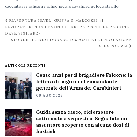
cacciatori
molisani
molise
nicola cavaliere
selecontrollo
Navigazione
RIAPERTURA SEVEL, GRIPPA E MARCOZZI: «I
post
LAVORATORI NON DEVONO CORRERE RISCHI, LA REGIONE
DEVE VIGILARE»
STUDENTI CINESI DONANO DISPOSITIVI DI PROTEZIONE
ALLA POLIZIA
ARTICOLI RECENTI
Cento anni per il brigadiere Falcone: la
lettera di auguri del comandante
generale dell’Arma dei Carabinieri
09 AGO 2026
Guida senza casco, ciclomotore
sottoposto a sequestro. Segnalato un
assuntore scoperto con alcune dosi di
hashish