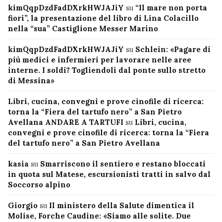
kimQqpDzdFadDXrkHWJAJiY
su
“Il mare non porta
fiori”, la presentazione del libro di Lina Colacillo
nella “sua” Castiglione Messer Marino
kimQqpDzdFadDXrkHWJAJiY
su
Schlein: «Pagare di
più medici e infermieri per lavorare nelle aree
interne. I soldi? Togliendoli dal ponte sullo stretto
di Messina»
Libri, cucina, convegni e prove cinofile di ricerca:
torna la “Fiera del tartufo nero” a San Pietro
Avellana ANDARE A TARTUFI
su
Libri, cucina,
convegni e prove cinofile di ricerca: torna la “Fiera
del tartufo nero” a San Pietro Avellana
kasia
su
Smarriscono il sentiero e restano bloccati
in quota sul Matese, escursionisti tratti in salvo dal
Soccorso alpino
Giorgio
su
Il ministero della Salute dimentica il
Molise, Forche Caudine: «Siamo alle solite. Due