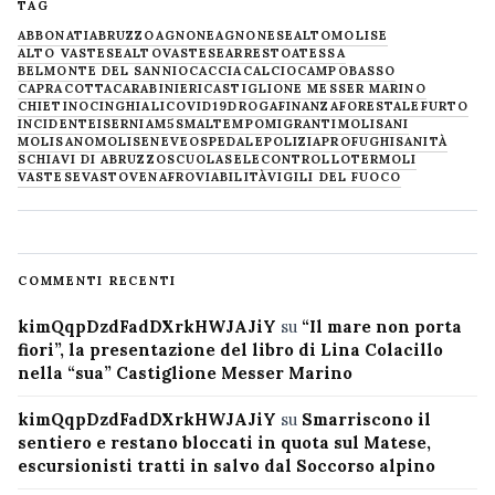
TAG
ABBONATI
ABRUZZO
AGNONE
AGNONESE
ALTOMOLISE
ALTO VASTESE
ALTOVASTESE
ARRESTO
ATESSA
BELMONTE DEL SANNIO
CACCIA
CALCIO
CAMPOBASSO
CAPRACOTTA
CARABINIERI
CASTIGLIONE MESSER MARINO
CHIETINO
CINGHIALI
COVID19
DROGA
FINANZA
FORESTALE
FURTO
INCIDENTE
ISERNIA
M5S
MALTEMPO
MIGRANTI
MOLISANI
MOLISANO
MOLISE
NEVE
OSPEDALE
POLIZIA
PROFUGHI
SANITÀ
SCHIAVI DI ABRUZZO
SCUOLA
SELECONTROLLO
TERMOLI
VASTESE
VASTO
VENAFRO
VIABILITÀ
VIGILI DEL FUOCO
COMMENTI RECENTI
kimQqpDzdFadDXrkHWJAJiY
su
“Il mare non porta
fiori”, la presentazione del libro di Lina Colacillo
nella “sua” Castiglione Messer Marino
kimQqpDzdFadDXrkHWJAJiY
su
Smarriscono il
sentiero e restano bloccati in quota sul Matese,
escursionisti tratti in salvo dal Soccorso alpino