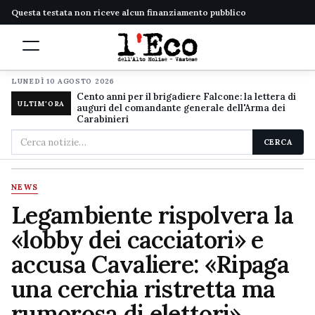
Questa testata non riceve alcun finanziamento pubblico
LUNEDÌ 10 AGOSTO 2026
Cento anni per il brigadiere Falcone: la lettera di
ULTIM'ORA
auguri del comandante generale dell'Arma dei
Carabinieri
Cerca
CERCA
nel
sito
NEWS
Legambiente rispolvera la
«lobby dei cacciatori» e
accusa Cavaliere: «Ripaga
una cerchia ristretta ma
rumorosa di elettori»