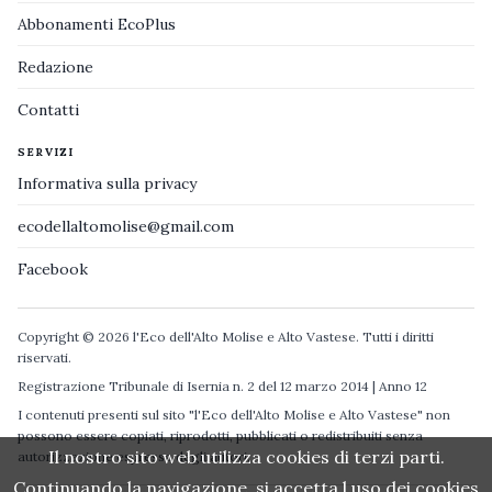
Abbonamenti EcoPlus
Redazione
Contatti
SERVIZI
Informativa sulla privacy
ecodellaltomolise@gmail.com
Facebook
Copyright © 2026 l'Eco dell'Alto Molise e Alto Vastese. Tutti i diritti
riservati.
Registrazione Tribunale di Isernia n. 2 del 12 marzo 2014 | Anno 12
I contenuti presenti sul sito "l'Eco dell'Alto Molise e Alto Vastese" non
possono essere copiati, riprodotti, pubblicati o redistribuiti senza
Il nostro sito web utilizza cookies di terzi parti.
autorizzazione espressa degli autori.
Continuando la navigazione, si accetta l uso dei cookies