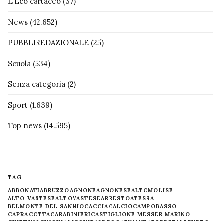
L'Eco cartaceo
(37)
News
(42.652)
PUBBLIREDAZIONALE
(25)
Scuola
(534)
Senza categoria
(2)
Sport
(1.639)
Top news
(14.595)
TAG
ABBONATI
ABRUZZO
AGNONE
AGNONESE
ALTOMOLISE
ALTO VASTESE
ALTOVASTESE
ARRESTO
ATESSA
BELMONTE DEL SANNIO
CACCIA
CALCIO
CAMPOBASSO
CAPRACOTTA
CARABINIERI
CASTIGLIONE MESSER MARINO