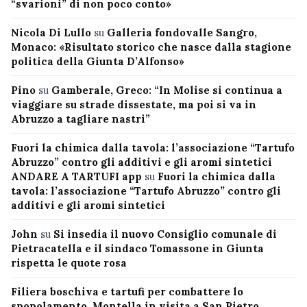
“svarioni” di non poco conto»
Nicola Di Lullo
su
Galleria fondovalle Sangro,
Monaco: «Risultato storico che nasce dalla stagione
politica della Giunta D’Alfonso»
Pino
su
Gamberale, Greco: “In Molise si continua a
viaggiare su strade dissestate, ma poi si va in
Abruzzo a tagliare nastri”
Fuori la chimica dalla tavola: l’associazione “Tartufo
Abruzzo” contro gli additivi e gli aromi sintetici
ANDARE A TARTUFI app
su
Fuori la chimica dalla
tavola: l’associazione “Tartufo Abruzzo” contro gli
additivi e gli aromi sintetici
John
su
Si insedia il nuovo Consiglio comunale di
Pietracatella e il sindaco Tomassone in Giunta
rispetta le quote rosa
Filiera boschiva e tartufi per combattere lo
spopolamento, Montella in visita a San Pietro