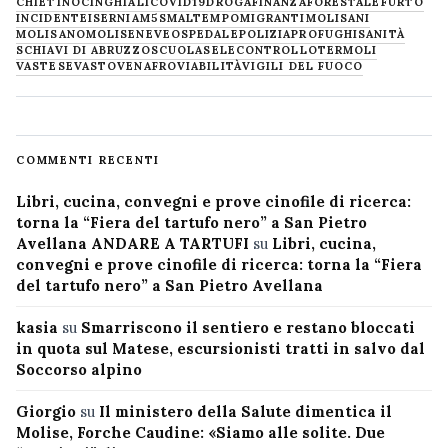
CHIETINO
CINGHIALI
COVID19
DROGA
FINANZA
FORESTALE
FURTO
INCIDENTE
ISERNIA
M5S
MALTEMPO
MIGRANTI
MOLISANI
MOLISANO
MOLISE
NEVE
OSPEDALE
POLIZIA
PROFUGHI
SANITÀ
SCHIAVI DI ABRUZZO
SCUOLA
SELECONTROLLO
TERMOLI
VASTESE
VASTO
VENAFRO
VIABILITÀ
VIGILI DEL FUOCO
COMMENTI RECENTI
Libri, cucina, convegni e prove cinofile di ricerca:
torna la “Fiera del tartufo nero” a San Pietro
Avellana ANDARE A TARTUFI
su
Libri, cucina,
convegni e prove cinofile di ricerca: torna la “Fiera
del tartufo nero” a San Pietro Avellana
kasia
su
Smarriscono il sentiero e restano bloccati
in quota sul Matese, escursionisti tratti in salvo dal
Soccorso alpino
Giorgio
su
Il ministero della Salute dimentica il
Molise, Forche Caudine: «Siamo alle solite. Due