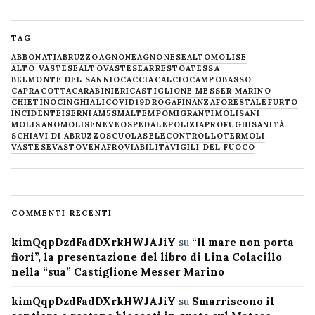
TAG
ABBONATI
ABRUZZO
AGNONE
AGNONESE
ALTOMOLISE
ALTO VASTESE
ALTOVASTESE
ARRESTO
ATESSA
BELMONTE DEL SANNIO
CACCIA
CALCIO
CAMPOBASSO
CAPRACOTTA
CARABINIERI
CASTIGLIONE MESSER MARINO
CHIETINO
CINGHIALI
COVID19
DROGA
FINANZA
FORESTALE
FURTO
INCIDENTE
ISERNIA
M5S
MALTEMPO
MIGRANTI
MOLISANI
MOLISANO
MOLISE
NEVE
OSPEDALE
POLIZIA
PROFUGHI
SANITÀ
SCHIAVI DI ABRUZZO
SCUOLA
SELECONTROLLO
TERMOLI
VASTESE
VASTO
VENAFRO
VIABILITÀ
VIGILI DEL FUOCO
COMMENTI RECENTI
kimQqpDzdFadDXrkHWJAJiY
su
“Il mare non porta
fiori”, la presentazione del libro di Lina Colacillo
nella “sua” Castiglione Messer Marino
kimQqpDzdFadDXrkHWJAJiY
su
Smarriscono il