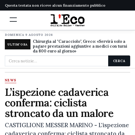
Questa testata non riceve alcun finanziamento pubblico
DOMENICA 9 AGOSTO 2026
Chirurgia al "Caracciolo", Greco: «Servirà solo a
ULTIM'ORA
pagare prestazioni aggiuntive a medici con turni
da 800 euro al giorno»
Cerca
CERCA
nel
sito
NEWS
L’ispezione cadaverica
conferma: ciclista
stroncato da un malore
CASTIGLIONE MESSER MARINO - L'ispezione
cadaverica conferma: ciclista stroncato da