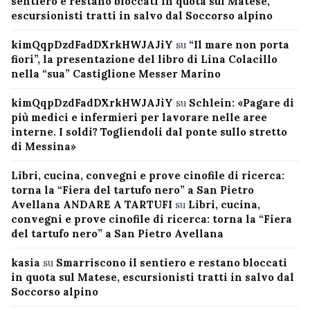
sentiero e restano bloccati in quota sul Matese,
escursionisti tratti in salvo dal Soccorso alpino
kimQqpDzdFadDXrkHWJAJiY
su
“Il mare non porta
fiori”, la presentazione del libro di Lina Colacillo
nella “sua” Castiglione Messer Marino
kimQqpDzdFadDXrkHWJAJiY
su
Schlein: «Pagare di
più medici e infermieri per lavorare nelle aree
interne. I soldi? Togliendoli dal ponte sullo stretto
di Messina»
Libri, cucina, convegni e prove cinofile di ricerca:
torna la “Fiera del tartufo nero” a San Pietro
Avellana ANDARE A TARTUFI
su
Libri, cucina,
convegni e prove cinofile di ricerca: torna la “Fiera
del tartufo nero” a San Pietro Avellana
kasia
su
Smarriscono il sentiero e restano bloccati
in quota sul Matese, escursionisti tratti in salvo dal
Soccorso alpino