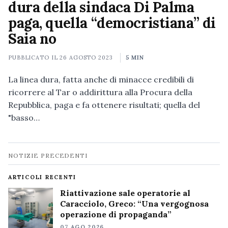
dura della sindaca Di Palma
paga, quella “democristiana” di
Saia no
PUBBLICATO IL
26 AGOSTO 2023
5 MIN
La linea dura, fatta anche di minacce credibili di
ricorrere al Tar o addirittura alla Procura della
Repubblica, paga e fa ottenere risultati; quella del
"basso…
Navigazione
NOTIZIE PRECEDENTI
notizie
ARTICOLI RECENTI
Riattivazione sale operatorie al
Caracciolo, Greco: “Una vergognosa
operazione di propaganda”
07 AGO 2026