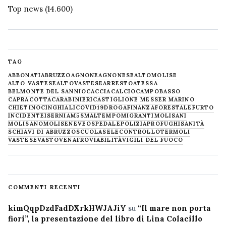
Top news
(14.600)
TAG
ABBONATI
ABRUZZO
AGNONE
AGNONESE
ALTOMOLISE
ALTO VASTESE
ALTOVASTESE
ARRESTO
ATESSA
BELMONTE DEL SANNIO
CACCIA
CALCIO
CAMPOBASSO
CAPRACOTTA
CARABINIERI
CASTIGLIONE MESSER MARINO
CHIETINO
CINGHIALI
COVID19
DROGA
FINANZA
FORESTALE
FURTO
INCIDENTE
ISERNIA
M5S
MALTEMPO
MIGRANTI
MOLISANI
MOLISANO
MOLISE
NEVE
OSPEDALE
POLIZIA
PROFUGHI
SANITÀ
SCHIAVI DI ABRUZZO
SCUOLA
SELECONTROLLO
TERMOLI
VASTESE
VASTO
VENAFRO
VIABILITÀ
VIGILI DEL FUOCO
COMMENTI RECENTI
kimQqpDzdFadDXrkHWJAJiY
su
“Il mare non porta
fiori”, la presentazione del libro di Lina Colacillo