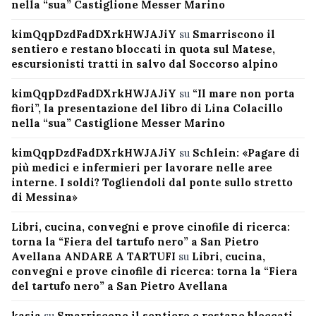
nella “sua” Castiglione Messer Marino
kimQqpDzdFadDXrkHWJAJiY
su
Smarriscono il
sentiero e restano bloccati in quota sul Matese,
escursionisti tratti in salvo dal Soccorso alpino
kimQqpDzdFadDXrkHWJAJiY
su
“Il mare non porta
fiori”, la presentazione del libro di Lina Colacillo
nella “sua” Castiglione Messer Marino
kimQqpDzdFadDXrkHWJAJiY
su
Schlein: «Pagare di
più medici e infermieri per lavorare nelle aree
interne. I soldi? Togliendoli dal ponte sullo stretto
di Messina»
Libri, cucina, convegni e prove cinofile di ricerca:
torna la “Fiera del tartufo nero” a San Pietro
Avellana ANDARE A TARTUFI
su
Libri, cucina,
convegni e prove cinofile di ricerca: torna la “Fiera
del tartufo nero” a San Pietro Avellana
kasia
su
Smarriscono il sentiero e restano bloccati