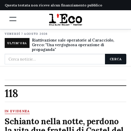
Questa testata non riceve alcun finanziamento pubblico
VENERDÌ 7 AGOSTO 2026
Riattivazione sale operatorie al Caracciolo,
ULTIM'ORA
Greco: "Una vergognosa operazione di
propaganda"
Cerca
CERCA
nel
sito
118
IN EVIDENZA
Schianto nella notte, perdono
la vita due fratelli di Castel del