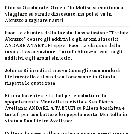
Pino
su
Gamberale, Greco: “In Molise si continua a
viaggiare su strade dissestate, ma poi si va in
Abruzzo a tagliare nastri”
Fuori la chimica dalla tavola: l’associazione “Tartufo
Abruzzo” contro gli additivi e gli aromi sintetici
ANDARE A TARTUFI app
su
Fuori la chimica dalla
tavola: l’associazione “Tartufo Abruzzo” contro gli
additivi e gli aromi sintetici
John
su
Si insedia il nuovo Consiglio comunale di
Pietracatella e il sindaco Tomassone in Giunta
rispetta le quote rosa
Filiera boschiva e tartufi per combattere lo
spopolamento, Montella in visita a San Pietro
Avellana: ANDARE A TARTUFI
su
Filiera boschiva e
tartufi per combattere lo spopolamento, Montella in
visita a San Pietro Avellana:
Cultura: la poesia illumina le campane, evento unico