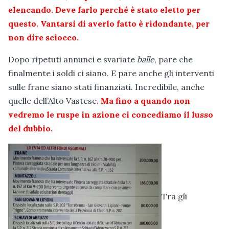
elencando. Deve farlo perché è stato eletto per
questo. Vantarsi di averlo fatto è ridondante, per
non dire sciocco.
Dopo ripetuti annunci e svariate
balle
, pare che
finalmente i soldi ci siano. E pare anche gli interventi
sulle frane siano stati finanziati. Incredibile, anche
quelle dell’Alto Vastese
. Ma fino a quando non
vedremo le ruspe in azione ci concediamo il lusso
del dubbio.
Tra gli