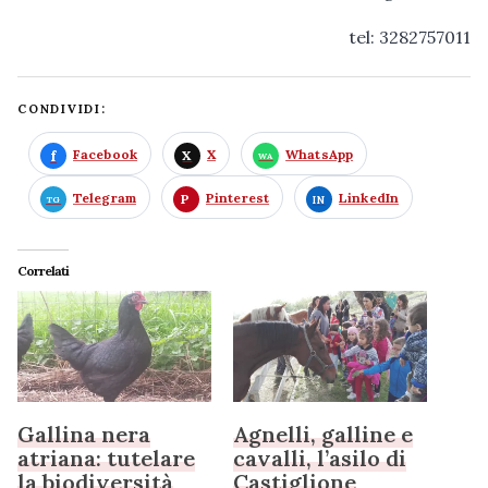
tel: 3282757011
CONDIVIDI:
Facebook
X
WhatsApp
Telegram
Pinterest
LinkedIn
Correlati
Gallina nera
Agnelli, galline e
atriana: tutelare
cavalli, l’asilo di
la biodiversità
Castiglione