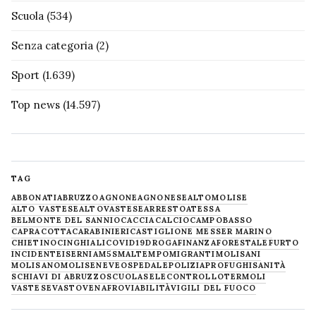
Scuola
(534)
Senza categoria
(2)
Sport
(1.639)
Top news
(14.597)
TAG
ABBONATI
ABRUZZO
AGNONE
AGNONESE
ALTOMOLISE
ALTO VASTESE
ALTOVASTESE
ARRESTO
ATESSA
BELMONTE DEL SANNIO
CACCIA
CALCIO
CAMPOBASSO
CAPRACOTTA
CARABINIERI
CASTIGLIONE MESSER MARINO
CHIETINO
CINGHIALI
COVID19
DROGA
FINANZA
FORESTALE
FURTO
INCIDENTE
ISERNIA
M5S
MALTEMPO
MIGRANTI
MOLISANI
MOLISANO
MOLISE
NEVE
OSPEDALE
POLIZIA
PROFUGHI
SANITÀ
SCHIAVI DI ABRUZZO
SCUOLA
SELECONTROLLO
TERMOLI
VASTESE
VASTO
VENAFRO
VIABILITÀ
VIGILI DEL FUOCO