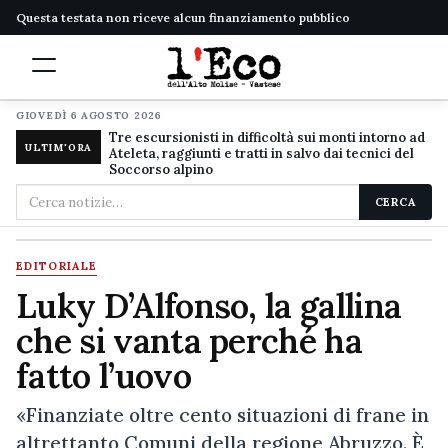
Questa testata non riceve alcun finanziamento pubblico
GIOVEDÌ 6 AGOSTO 2026
Tre escursionisti in difficoltà sui monti intorno ad
ULTIM'ORA
Ateleta, raggiunti e tratti in salvo dai tecnici del
Soccorso alpino
Cerca
CERCA
nel
sito
EDITORIALE
Luky D’Alfonso, la gallina
che si vanta perché ha
fatto l’uovo
«Finanziate oltre cento situazioni di frane in
altrettanto Comuni della regione Abruzzo. È