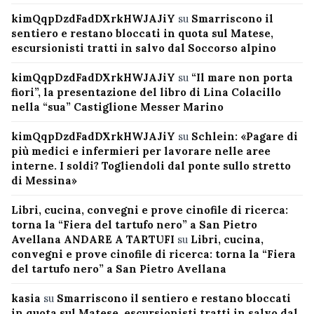
kimQqpDzdFadDXrkHWJAJiY
su
Smarriscono il
sentiero e restano bloccati in quota sul Matese,
escursionisti tratti in salvo dal Soccorso alpino
kimQqpDzdFadDXrkHWJAJiY
su
“Il mare non porta
fiori”, la presentazione del libro di Lina Colacillo
nella “sua” Castiglione Messer Marino
kimQqpDzdFadDXrkHWJAJiY
su
Schlein: «Pagare di
più medici e infermieri per lavorare nelle aree
interne. I soldi? Togliendoli dal ponte sullo stretto
di Messina»
Libri, cucina, convegni e prove cinofile di ricerca:
torna la “Fiera del tartufo nero” a San Pietro
Avellana ANDARE A TARTUFI
su
Libri, cucina,
convegni e prove cinofile di ricerca: torna la “Fiera
del tartufo nero” a San Pietro Avellana
kasia
su
Smarriscono il sentiero e restano bloccati
in quota sul Matese, escursionisti tratti in salvo dal