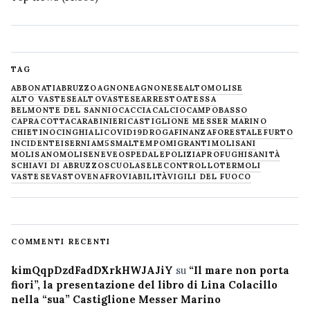
TAG
ABBONATI
ABRUZZO
AGNONE
AGNONESE
ALTOMOLISE
ALTO VASTESE
ALTOVASTESE
ARRESTO
ATESSA
BELMONTE DEL SANNIO
CACCIA
CALCIO
CAMPOBASSO
CAPRACOTTA
CARABINIERI
CASTIGLIONE MESSER MARINO
CHIETINO
CINGHIALI
COVID19
DROGA
FINANZA
FORESTALE
FURTO
INCIDENTE
ISERNIA
M5S
MALTEMPO
MIGRANTI
MOLISANI
MOLISANO
MOLISE
NEVE
OSPEDALE
POLIZIA
PROFUGHI
SANITÀ
SCHIAVI DI ABRUZZO
SCUOLA
SELECONTROLLO
TERMOLI
VASTESE
VASTO
VENAFRO
VIABILITÀ
VIGILI DEL FUOCO
COMMENTI RECENTI
kimQqpDzdFadDXrkHWJAJiY
su
“Il mare non porta
fiori”, la presentazione del libro di Lina Colacillo
nella “sua” Castiglione Messer Marino