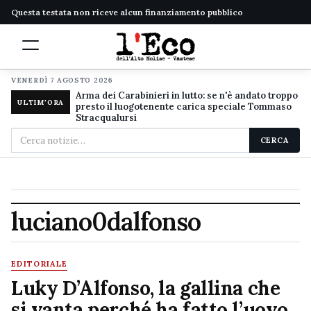
Questa testata non riceve alcun finanziamento pubblico
VENERDÌ 7 AGOSTO 2026
Arma dei Carabinieri in lutto: se n'è andato troppo
ULTIM'ORA
presto il luogotenente carica speciale Tommaso
Stracqualursi
Cerca
CERCA
nel
sito
luciano0dalfonso
EDITORIALE
Luky D’Alfonso, la gallina che
si vanta perché ha fatto l’uovo