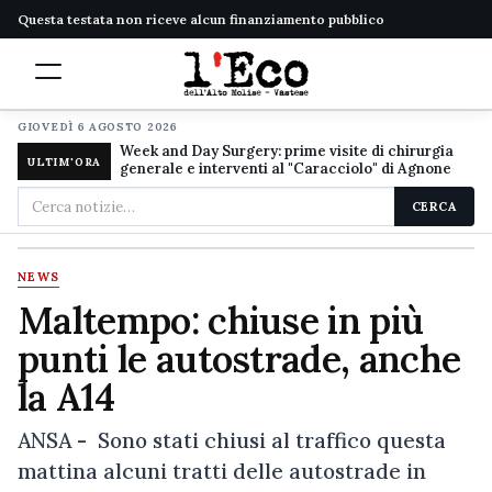
Questa testata non riceve alcun finanziamento pubblico
GIOVEDÌ 6 AGOSTO 2026
Week and Day Surgery: prime visite di chirurgia
ULTIM'ORA
generale e interventi al "Caracciolo" di Agnone
Cerca
CERCA
nel
sito
NEWS
Maltempo: chiuse in più
punti le autostrade, anche
la A14
ANSA - Sono stati chiusi al traffico questa
mattina alcuni tratti delle autostrade in