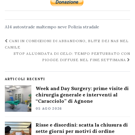
A14
autostrade
maltempo
neve
Polizia stradale
Navigazione
CANI IN CONDIZIONI DI ABBANDONO, BLITZ DEI NAS NEL
post
CANILE
STOP ALL’ONDATA DI GELO: TEMPO PERTURBATO CON
PIOGGE DIFFUSE NEL FINE SETTIMANA
ARTICOLI RECENTI
Week and Day Surgery: prime visite di
chirurgia generale e interventi al
“Caracciolo” di Agnone
05 AGO 2026
Risse e disordini: scatta la chiusura di
sette giorni per motivi di ordine