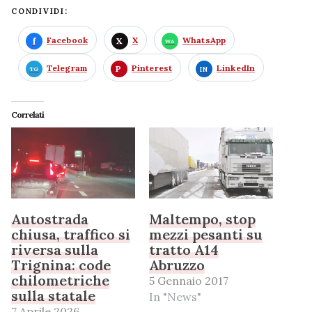
CONDIVIDI:
Facebook
X
WhatsApp
Telegram
Pinterest
LinkedIn
Correlati
Autostrada
Maltempo, stop
chiusa, traffico si
mezzi pesanti su
riversa sulla
tratto A14
Trignina: code
Abruzzo
chilometriche
5 Gennaio 2017
sulla statale
In "News"
7 Aprile 2026