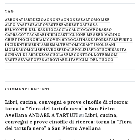
TAG
ABBONATI
ABRUZZO
AGNONE
AGNONESE
ALTOMOLISE
ALTO VASTESE
ALTOVASTESE
ARRESTO
ATESSA
BELMONTE DEL SANNIO
CACCIA
CALCIO
CAMPOBASSO
CAPRACOTTA
CARABINIERI
CASTIGLIONE MESSER MARINO
CHIETINO
CINGHIALI
COVID19
DROGA
FINANZA
FORESTALE
FURTO
INCIDENTE
ISERNIA
M5S
MALTEMPO
MIGRANTI
MOLISANI
MOLISANO
MOLISE
NEVE
OSPEDALE
POLIZIA
PROFUGHI
SANITÀ
SCHIAVI DI ABRUZZO
SCUOLA
SELECONTROLLO
TERMOLI
VASTESE
VASTO
VENAFRO
VIABILITÀ
VIGILI DEL FUOCO
COMMENTI RECENTI
Libri, cucina, convegni e prove cinofile di ricerca:
torna la “Fiera del tartufo nero” a San Pietro
Avellana ANDARE A TARTUFI
su
Libri, cucina,
convegni e prove cinofile di ricerca: torna la “Fiera
del tartufo nero” a San Pietro Avellana