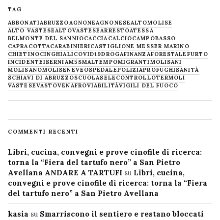
TAG
ABBONATI
ABRUZZO
AGNONE
AGNONESE
ALTOMOLISE
ALTO VASTESE
ALTOVASTESE
ARRESTO
ATESSA
BELMONTE DEL SANNIO
CACCIA
CALCIO
CAMPOBASSO
CAPRACOTTA
CARABINIERI
CASTIGLIONE MESSER MARINO
CHIETINO
CINGHIALI
COVID19
DROGA
FINANZA
FORESTALE
FURTO
INCIDENTE
ISERNIA
M5S
MALTEMPO
MIGRANTI
MOLISANI
MOLISANO
MOLISE
NEVE
OSPEDALE
POLIZIA
PROFUGHI
SANITÀ
SCHIAVI DI ABRUZZO
SCUOLA
SELECONTROLLO
TERMOLI
VASTESE
VASTO
VENAFRO
VIABILITÀ
VIGILI DEL FUOCO
COMMENTI RECENTI
Libri, cucina, convegni e prove cinofile di ricerca:
torna la “Fiera del tartufo nero” a San Pietro
Avellana ANDARE A TARTUFI
su
Libri, cucina,
convegni e prove cinofile di ricerca: torna la “Fiera
del tartufo nero” a San Pietro Avellana
kasia
su
Smarriscono il sentiero e restano bloccati