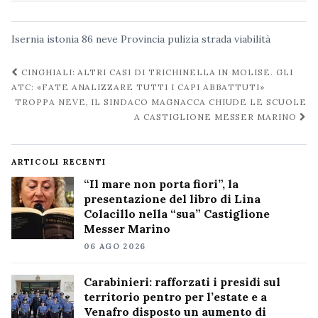
Isernia
istonia 86
neve
Provincia
pulizia strada
viabilità
Navigazione
CINGHIALI: ALTRI CASI DI TRICHINELLA IN MOLISE. GLI
post
ATC: «FATE ANALIZZARE TUTTI I CAPI ABBATTUTI»
TROPPA NEVE, IL SINDACO MAGNACCA CHIUDE LE SCUOLE
A CASTIGLIONE MESSER MARINO
ARTICOLI RECENTI
“Il mare non porta fiori”, la
presentazione del libro di Lina
Colacillo nella “sua” Castiglione
Messer Marino
06 AGO 2026
Carabinieri: rafforzati i presidi sul
territorio pentro per l’estate e a
Venafro disposto un aumento di