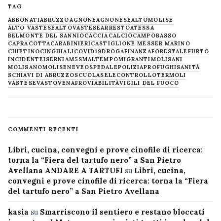
TAG
ABBONATI
ABRUZZO
AGNONE
AGNONESE
ALTOMOLISE
ALTO VASTESE
ALTOVASTESE
ARRESTO
ATESSA
BELMONTE DEL SANNIO
CACCIA
CALCIO
CAMPOBASSO
CAPRACOTTA
CARABINIERI
CASTIGLIONE MESSER MARINO
CHIETINO
CINGHIALI
COVID19
DROGA
FINANZA
FORESTALE
FURTO
INCIDENTE
ISERNIA
M5S
MALTEMPO
MIGRANTI
MOLISANI
MOLISANO
MOLISE
NEVE
OSPEDALE
POLIZIA
PROFUGHI
SANITÀ
SCHIAVI DI ABRUZZO
SCUOLA
SELECONTROLLO
TERMOLI
VASTESE
VASTO
VENAFRO
VIABILITÀ
VIGILI DEL FUOCO
COMMENTI RECENTI
Libri, cucina, convegni e prove cinofile di ricerca:
torna la “Fiera del tartufo nero” a San Pietro
Avellana ANDARE A TARTUFI
su
Libri, cucina,
convegni e prove cinofile di ricerca: torna la “Fiera
del tartufo nero” a San Pietro Avellana
kasia
su
Smarriscono il sentiero e restano bloccati