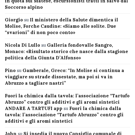
in quota sul Matese, escursionisti tratti in salvo dal
Soccorso alpino
Giorgio
su
Il ministero della Salute dimentica il
Molise, Forche Caudine: «Siamo alle solite. Due
“svarioni” di non poco conto»
Nicola Di Lullo
su
Galleria fondovalle Sangro,
Monaco: «Risultato storico che nasce dalla stagione
politica della Giunta D’Alfonso»
Pino
su
Gamberale, Greco: “In Molise si continua a
viaggiare su strade dissestate, ma poi si va in
Abruzzo a tagliare nastri”
Fuori la chimica dalla tavola: l’associazione “Tartufo
Abruzzo” contro gli additivi e gli aromi sintetici
ANDARE A TARTUFI app
su
Fuori la chimica dalla
tavola: l’associazione “Tartufo Abruzzo” contro gli
additivi e gli aromi sintetici
John
su
Si insedia il nuovo Consiglio comunale di