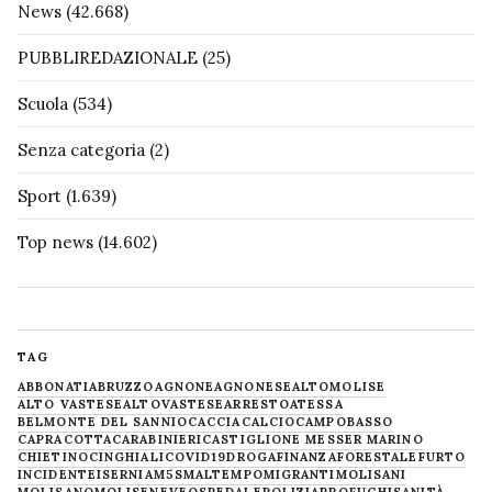
News
(42.668)
PUBBLIREDAZIONALE
(25)
Scuola
(534)
Senza categoria
(2)
Sport
(1.639)
Top news
(14.602)
TAG
ABBONATI
ABRUZZO
AGNONE
AGNONESE
ALTOMOLISE
ALTO VASTESE
ALTOVASTESE
ARRESTO
ATESSA
BELMONTE DEL SANNIO
CACCIA
CALCIO
CAMPOBASSO
CAPRACOTTA
CARABINIERI
CASTIGLIONE MESSER MARINO
CHIETINO
CINGHIALI
COVID19
DROGA
FINANZA
FORESTALE
FURTO
INCIDENTE
ISERNIA
M5S
MALTEMPO
MIGRANTI
MOLISANI