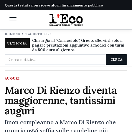
Questa testata non riceve alcun finanziamento pubblico
DOMENICA 9 AGOSTO 2026
Chirurgia al "Caracciolo", Greco: «Servirà solo a
ULTIM'ORA
pagare prestazioni aggiuntive a medici con turni
da 800 euro al giorno»
Cerca
CERCA
nel
sito
AUGURI
Marco Di Rienzo diventa
maggiorenne, tantissimi
auguri
Buon compleanno a Marco Di Rienzo che
proprio oggi soffia sulle candeline più