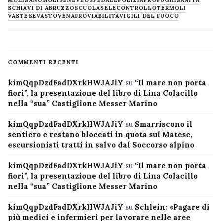
MOLISANO
MOLISE
NEVE
OSPEDALE
POLIZIA
PROFUGHI
SANITÀ
SCHIAVI DI ABRUZZO
SCUOLA
SELECONTROLLO
TERMOLI
VASTESE
VASTO
VENAFRO
VIABILITÀ
VIGILI DEL FUOCO
COMMENTI RECENTI
kimQqpDzdFadDXrkHWJAJiY
su
“Il mare non porta
fiori”, la presentazione del libro di Lina Colacillo
nella “sua” Castiglione Messer Marino
kimQqpDzdFadDXrkHWJAJiY
su
Smarriscono il
sentiero e restano bloccati in quota sul Matese,
escursionisti tratti in salvo dal Soccorso alpino
kimQqpDzdFadDXrkHWJAJiY
su
“Il mare non porta
fiori”, la presentazione del libro di Lina Colacillo
nella “sua” Castiglione Messer Marino
kimQqpDzdFadDXrkHWJAJiY
su
Schlein: «Pagare di
più medici e infermieri per lavorare nelle aree