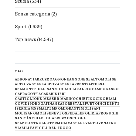
Scuola
(534)
Senza categoria
(2)
Sport
(1.639)
Top news
(14.597)
TAG
ABBONATI
ABRUZZO
AGNONE
AGNONESE
ALTOMOLISE
ALTO VASTESE
ALTOVASTESE
ARRESTO
ATESSA
BELMONTE DEL SANNIO
CACCIA
CALCIO
CAMPOBASSO
CAPRACOTTA
CARABINIERI
CASTIGLIONE MESSER MARINO
CHIETINO
CINGHIALI
COVID19
DROGA
FINANZA
FORESTALE
FURTO
INCIDENTE
ISERNIA
M5S
MALTEMPO
MIGRANTI
MOLISANI
MOLISANO
MOLISE
NEVE
OSPEDALE
POLIZIA
PROFUGHI
SANITÀ
SCHIAVI DI ABRUZZO
SCUOLA
SELECONTROLLO
TERMOLI
VASTESE
VASTO
VENAFRO
VIABILITÀ
VIGILI DEL FUOCO