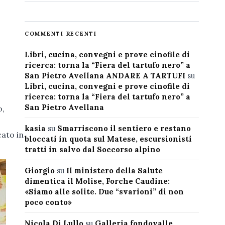
COMMENTI RECENTI
Libri, cucina, convegni e prove cinofile di
ricerca: torna la “Fiera del tartufo nero” a
San Pietro Avellana ANDARE A TARTUFI
su
Libri, cucina, convegni e prove cinofile di
ricerca: torna la “Fiera del tartufo nero” a
San Pietro Avellana
o,
kasia
su
Smarriscono il sentiero e restano
cato in
bloccati in quota sul Matese, escursionisti
tratti in salvo dal Soccorso alpino
Giorgio
su
Il ministero della Salute
dimentica il Molise, Forche Caudine:
«Siamo alle solite. Due “svarioni” di non
poco conto»
Nicola Di Lullo
su
Galleria fondovalle