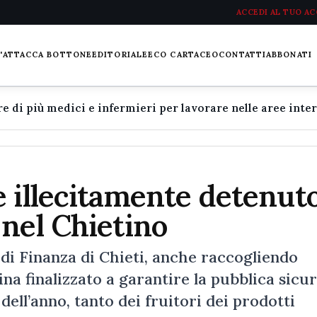
ACCEDI AL TUO A
L'ATTACCA BOTTONE
EDITORIALE
ECO CARTACEO
CONTATTI
ABBONATI
 illecitamente detenuto
nel Chietino
di Finanza di Chieti, anche raccogliendo
ina finalizzato a garantire la pubblica sicu
 dell’anno, tanto dei fruitori dei prodotti