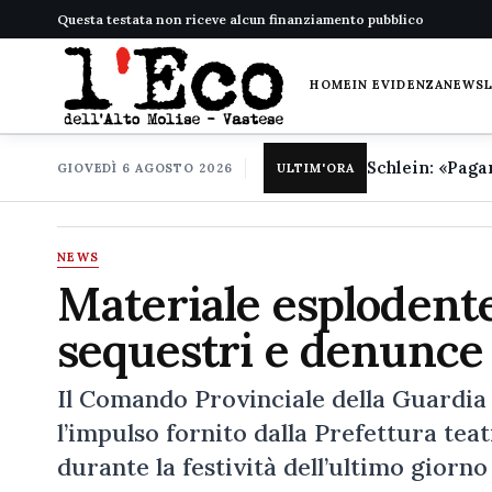
Questa testata non riceve alcun finanziamento pubblico
HOME
IN EVIDENZA
NEWS
GIOVEDÌ 6 AGOSTO 2026
ULTIM'ORA
NEWS
Materiale esplodente
sequestri e denunce 
Il Comando Provinciale della Guardia 
l’impulso fornito dalla Prefettura teat
durante la festività dell’ultimo giorno