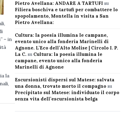
Pietro Avellana: ANDARE A TARTUFI
su
Filiera boschiva e tartufi per combattere lo
spopolamento, Montella in visita a San
Pietro Avellana:
li,
di
Cultura: la poesia illumina le campane,
” – in
evento unico alla fonderia Marinelli di
ità
Agnone. L’Eco dell’Alto Molise | Circolo I. P.
La C.
su
Cultura: la poesia illumina le
campane, evento unico alla fonderia
Marinelli di Agnone
ia la
Escursionisti dispersi sul Matese: salvata
nali,
una donna, trovato morto il compagno
su
Precipitato sul Matese: individuato il corpo
senza vita dell’escursionista belga