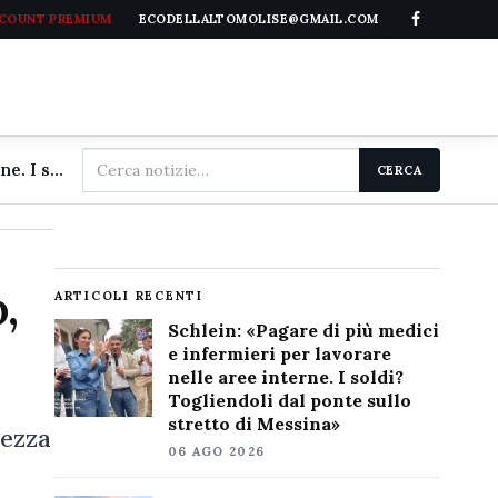
CCOUNT PREMIUM
ECODELLALTOMOLISE@GMAIL.COM
Cerca
Schlein: «Pagare di più medici e infermieri per lavorare nelle aree interne. I soldi? Togliendoli dal ponte sullo stretto di Messina»
CERCA
nel
sito
,
ARTICOLI RECENTI
Schlein: «Pagare di più medici
e infermieri per lavorare
nelle aree interne. I soldi?
Togliendoli dal ponte sullo
stretto di Messina»
rezza
06 AGO 2026