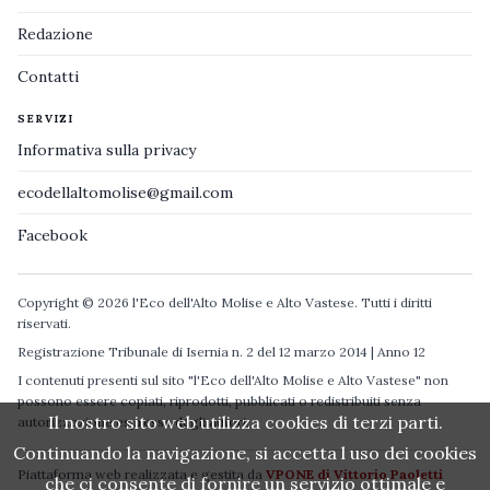
Redazione
Contatti
SERVIZI
Informativa sulla privacy
ecodellaltomolise@gmail.com
Facebook
Copyright © 2026 l'Eco dell'Alto Molise e Alto Vastese. Tutti i diritti
riservati.
Registrazione Tribunale di Isernia n. 2 del 12 marzo 2014 | Anno 12
I contenuti presenti sul sito "l'Eco dell'Alto Molise e Alto Vastese" non
possono essere copiati, riprodotti, pubblicati o redistribuiti senza
Il nostro sito web utilizza cookies di terzi parti.
autorizzazione espressa degli autori.
Continuando la navigazione, si accetta l uso dei cookies
Piattaforma web realizzata e gestita da
VPONE di Vittorio Paoletti
che ci consente di fornire un servizio ottimale e