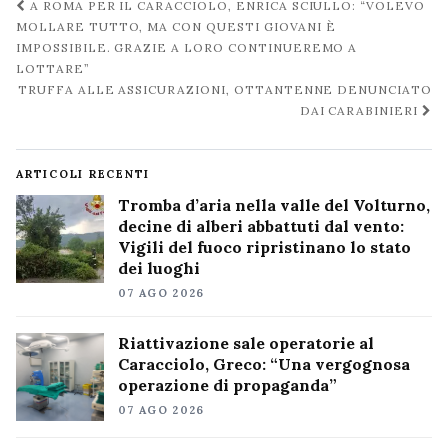
Navigazione
A ROMA PER IL CARACCIOLO, ENRICA SCIULLO: “VOLEVO
post
MOLLARE TUTTO, MA CON QUESTI GIOVANI È
IMPOSSIBILE. GRAZIE A LORO CONTINUEREMO A
LOTTARE”
TRUFFA ALLE ASSICURAZIONI, OTTANTENNE DENUNCIATO
DAI CARABINIERI
ARTICOLI RECENTI
Tromba d’aria nella valle del Volturno,
decine di alberi abbattuti dal vento:
Vigili del fuoco ripristinano lo stato
dei luoghi
07 AGO 2026
Riattivazione sale operatorie al
Caracciolo, Greco: “Una vergognosa
operazione di propaganda”
07 AGO 2026