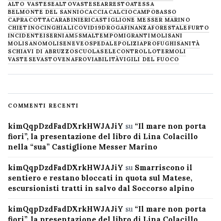
ALTO VASTESE
ALTOVASTESE
ARRESTO
ATESSA
BELMONTE DEL SANNIO
CACCIA
CALCIO
CAMPOBASSO
CAPRACOTTA
CARABINIERI
CASTIGLIONE MESSER MARINO
CHIETINO
CINGHIALI
COVID19
DROGA
FINANZA
FORESTALE
FURTO
INCIDENTE
ISERNIA
M5S
MALTEMPO
MIGRANTI
MOLISANI
MOLISANO
MOLISE
NEVE
OSPEDALE
POLIZIA
PROFUGHI
SANITÀ
SCHIAVI DI ABRUZZO
SCUOLA
SELECONTROLLO
TERMOLI
VASTESE
VASTO
VENAFRO
VIABILITÀ
VIGILI DEL FUOCO
COMMENTI RECENTI
kimQqpDzdFadDXrkHWJAJiY
su
“Il mare non porta
fiori”, la presentazione del libro di Lina Colacillo
nella “sua” Castiglione Messer Marino
kimQqpDzdFadDXrkHWJAJiY
su
Smarriscono il
sentiero e restano bloccati in quota sul Matese,
escursionisti tratti in salvo dal Soccorso alpino
kimQqpDzdFadDXrkHWJAJiY
su
“Il mare non porta
fiori”, la presentazione del libro di Lina Colacillo