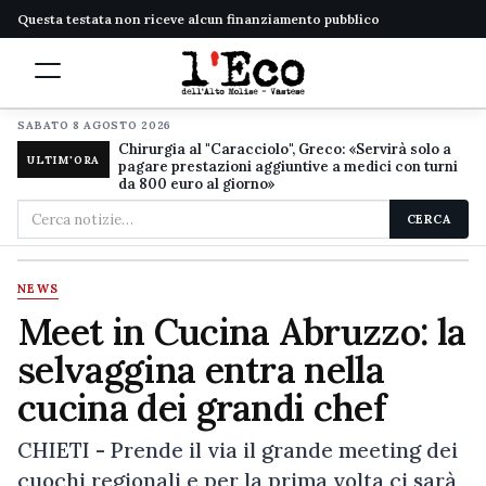
Questa testata non riceve alcun finanziamento pubblico
SABATO 8 AGOSTO 2026
Chirurgia al "Caracciolo", Greco: «Servirà solo a
ULTIM'ORA
pagare prestazioni aggiuntive a medici con turni
da 800 euro al giorno»
Cerca
CERCA
nel
sito
NEWS
Meet in Cucina Abruzzo: la
selvaggina entra nella
cucina dei grandi chef
CHIETI - Prende il via il grande meeting dei
cuochi regionali e per la prima volta ci sarà