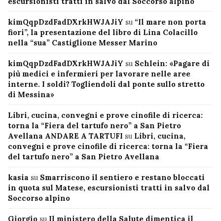
escursionisti tratti in salvo dal Soccorso alpino
kimQqpDzdFadDXrkHWJAJiY
su
“Il mare non porta
fiori”, la presentazione del libro di Lina Colacillo
nella “sua” Castiglione Messer Marino
kimQqpDzdFadDXrkHWJAJiY
su
Schlein: «Pagare di
più medici e infermieri per lavorare nelle aree
interne. I soldi? Togliendoli dal ponte sullo stretto
di Messina»
Libri, cucina, convegni e prove cinofile di ricerca:
torna la “Fiera del tartufo nero” a San Pietro
Avellana ANDARE A TARTUFI
su
Libri, cucina,
convegni e prove cinofile di ricerca: torna la “Fiera
del tartufo nero” a San Pietro Avellana
kasia
su
Smarriscono il sentiero e restano bloccati
in quota sul Matese, escursionisti tratti in salvo dal
Soccorso alpino
Giorgio
su
Il ministero della Salute dimentica il