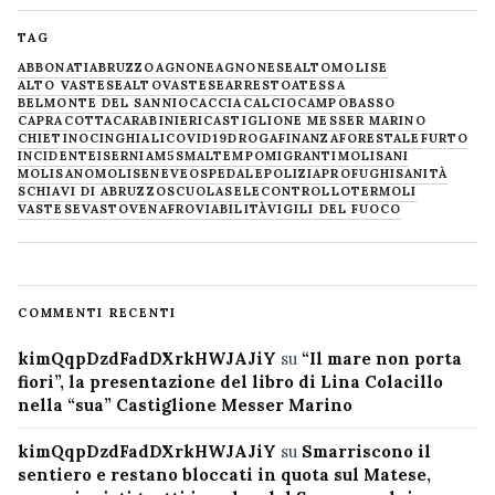
TAG
ABBONATI
ABRUZZO
AGNONE
AGNONESE
ALTOMOLISE
ALTO VASTESE
ALTOVASTESE
ARRESTO
ATESSA
BELMONTE DEL SANNIO
CACCIA
CALCIO
CAMPOBASSO
CAPRACOTTA
CARABINIERI
CASTIGLIONE MESSER MARINO
CHIETINO
CINGHIALI
COVID19
DROGA
FINANZA
FORESTALE
FURTO
INCIDENTE
ISERNIA
M5S
MALTEMPO
MIGRANTI
MOLISANI
MOLISANO
MOLISE
NEVE
OSPEDALE
POLIZIA
PROFUGHI
SANITÀ
SCHIAVI DI ABRUZZO
SCUOLA
SELECONTROLLO
TERMOLI
VASTESE
VASTO
VENAFRO
VIABILITÀ
VIGILI DEL FUOCO
COMMENTI RECENTI
kimQqpDzdFadDXrkHWJAJiY
su
“Il mare non porta
fiori”, la presentazione del libro di Lina Colacillo
nella “sua” Castiglione Messer Marino
kimQqpDzdFadDXrkHWJAJiY
su
Smarriscono il
sentiero e restano bloccati in quota sul Matese,