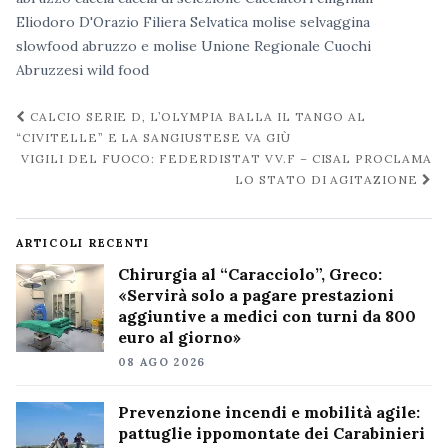
Eliodoro D'Orazio
Filiera Selvatica
molise
selvaggina
slowfood abruzzo e molise
Unione Regionale Cuochi
Abruzzesi
wild food
Navigazione
CALCIO SERIE D, L’OLYMPIA BALLA IL TANGO AL
post
“CIVITELLE” E LA SANGIUSTESE VA GIÙ
VIGILI DEL FUOCO: FEDERDISTAT VV.F – CISAL PROCLAMA
LO STATO DI AGITAZIONE
ARTICOLI RECENTI
Chirurgia al “Caracciolo”, Greco:
«Servirà solo a pagare prestazioni
aggiuntive a medici con turni da 800
euro al giorno»
08 AGO 2026
Prevenzione incendi e mobilità agile:
pattuglie ippomontate dei Carabinieri