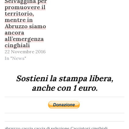
Selvaggina per
promuovere il
territorio,
mentre in
Abruzzo siamo
ancora
all’emergenza
cinghiali
22 Novembre 2016
In "News"
Sostieni la stampa libera,
anche con 1 euro.
abruzzo
caccia
caccia di selezione
Cacciatori
cinghiali