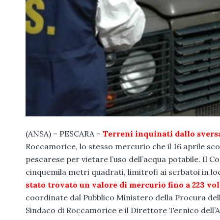
(ANSA) – PESCARA –
Terreni inquinati dallo sver
Roccamorice, lo stesso mercurio che il 16 aprile s
pescarese per vietare l’uso dell’acqua potabile. Il C
cinquemila metri quadrati, limitrofi ai serbatoi in lo
stato trovato un valore di mercurio fino a 223 vol
coordinate dal Pubblico Ministero della Procura del
Sindaco di Roccamorice e il Direttore Tecnico dell’A