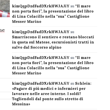
kimQqpDzdFadDXrkHWJAJiY
su
“Il mare
non porta fiori”, la presentazione del libro
di Lina Colacillo nella “sua” Castiglione
Messer Marino
rme
kimQqpDzdFadDXrkHWJAJiY
su
Smarriscono il sentiero e restano bloccati
in quota sul Matese, escursionisti tratti in
salvo dal Soccorso alpino
kimQqpDzdFadDXrkHWJAJiY
su
“Il mare
non porta fiori”, la presentazione del libro
di Lina Colacillo nella “sua” Castiglione
Messer Marino
kimQqpDzdFadDXrkHWJAJiY
su
Schlein:
«Pagare di più medici e infermieri per
lavorare nelle aree interne. I soldi?
Togliendoli dal ponte sullo stretto di
Messina»