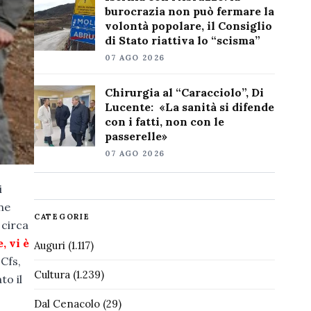
burocrazia non può fermare la
volontà popolare, il Consiglio
di Stato riattiva lo “scisma”
07 AGO 2026
Chirurgia al “Caracciolo”, Di
Lucente: «La sanità si difende
con i fatti, non con le
passerelle»
07 AGO 2026
i
ne
CATEGORIE
 circa
, vi è
Auguri
(1.117)
 Cfs,
Cultura
(1.239)
to il
Dal Cenacolo
(29)