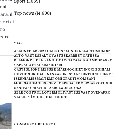
Sport
(1.639)
eni
Top news
(14.600)
ra, il
iori ai
tro
scara,
TAG
ABBONATI
ABRUZZO
AGNONE
AGNONESE
ALTOMOLISE
ALTO VASTESE
ALTOVASTESE
ARRESTO
ATESSA
BELMONTE DEL SANNIO
CACCIA
CALCIO
CAMPOBASSO
CAPRACOTTA
CARABINIERI
CASTIGLIONE MESSER MARINO
CHIETINO
CINGHIALI
COVID19
DROGA
FINANZA
FORESTALE
FURTO
INCIDENTE
ISERNIA
M5S
MALTEMPO
MIGRANTI
MOLISANI
MOLISANO
MOLISE
NEVE
OSPEDALE
POLIZIA
PROFUGHI
SANITÀ
SCHIAVI DI ABRUZZO
SCUOLA
SELECONTROLLO
TERMOLI
VASTESE
VASTO
VENAFRO
VIABILITÀ
VIGILI DEL FUOCO
COMMENTI RECENTI