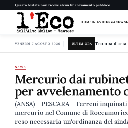
Questa testata non riceve alcun finanziamento pubblico
HOME
IN EVIDENZA
NEWS
VENERDÌ 7 AGOSTO 2026
ULTIM'ORA
NEWS
Mercurio dai rubinet
per avvelenamento 
(ANSA) - PESCARA - Terreni inquinati
mercurio nel Comune di Roccamorice, 
reso necessaria un'ordinanza del sind