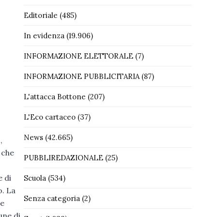
Editoriale
(485)
In evidenza
(19.906)
INFORMAZIONE ELETTORALE
(7)
INFORMAZIONE PUBBLICITARIA
(87)
L'attacca Bottone
(207)
L'Eco cartaceo
(37)
News
(42.665)
,
 che
PUBBLIREDAZIONALE
(25)
e di
Scuola
(534)
o. La
Senza categoria
(2)
te
une di