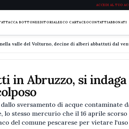
ACCEDI AL TUO A
L'ATTACCA BOTTONE
EDITORIALE
ECO CARTACEO
CONTATTI
ABBONATI
ti in Abruzzo, si indaga
colposo
 dallo sversamento di acque contaminate d
lo stesso mercurio che il 16 aprile scorso
aco del comune pescarese per vietare l'uso