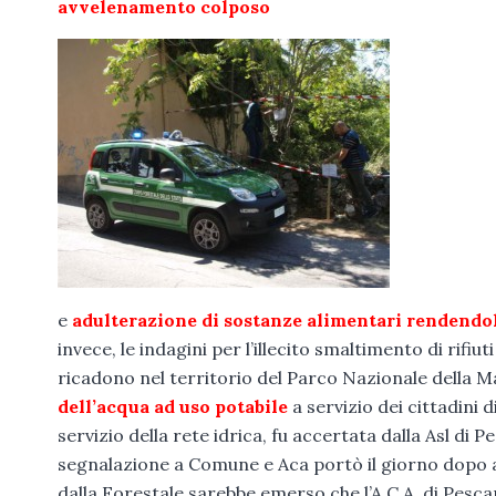
avvelenamento colposo
e
adulterazione di sostanze alimentari rendendole
invece, le indagini per l’illecito smaltimento di rif
ricadono nel territorio del Parco Nazionale della Ma
dell’acqua ad uso potabile
a servizio dei cittadini
servizio della rete idrica, fu accertata dalla Asl di P
segnalazione a Comune e Aca portò il giorno dopo ad
dalla Forestale sarebbe emerso che l’A.C.A. di Pesca