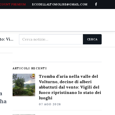
CCOUNT PREMIUM
ECODELLALTOMOLISE@GMAIL.COM
Cerca
Tromba d'aria nella valle del Volturno, decine di alberi abbattuti dal vento: Vigili del fuoco ripristinano lo stato dei luoghi
CERCA
nel
sito
ARTICOLI RECENTI
Tromba d’aria nella valle del
Volturno, decine di alberi
abbattuti dal vento: Vigili del
a
fuoco ripristinano lo stato dei
luoghi
 ha
07 AGO 2026