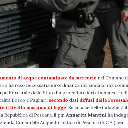
samento di acque contaminate da mercurio
nel Comune d
corso ha reso necessaria un’ordinanza del sindaco del comu
orpo Forestale dello Stato ha proceduto ieri al sequestro di
calità Bosco e Pagliari:
secondo dati diffusi dalla Forestale
te il livello massimo di legge
. Sulla base delle indagini dal
la Repubblica di Pescara, il pm
Annarita Mantini
ha indaga
zienda Consortile Acquedottistica di Pescara (A.C.A.) per