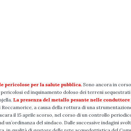
 pericolose per la salute pubblica.
Sono ancora in corso
iuti pericolosi ed inquinamento doloso dei terreni sequestrati
jella.
La presenza del metallo pesante nelle conduttore
 di Roccamorice, a causa della rottura di una strumentazion
escara il 15 aprile scorso, nel corso di un controllo periodic
 un’ordinanza del sindaco. Dalle successive indagini svol
ra, in qualità di gestore delle rete acquedottistica del Com