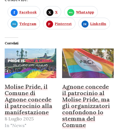
CONDIVIDI:
Facebook
X
WhatsApp
Telegram
Pinterest
LinkedIn
Correlati
Molise Pride, il
Agnone concede
Comune di
il patrocinio al
Agnone concede
Molise Pride, ma
il patrocinio alla
gli organizzatori
manifestazione
confondono lo
stemma del
8 Luglio 2025
Comune
In "News"