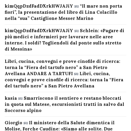
kimQqpDzdFadDXrkHWJAJiY
su
“Il mare non porta
fiori”, la presentazione del libro di Lina Colacillo
nella “sua” Castiglione Messer Marino
kimQqpDzdFadDXrkHWJAJiY
su
Schlein: «Pagare di
più medici e infermieri per lavorare nelle aree
interne. I soldi? Togliendoli dal ponte sullo stretto
di Messina»
Libri, cucina, convegni e prove cinofile di ricerca:
torna la “Fiera del tartufo nero” a San Pietro
Avellana ANDARE A TARTUFI
su
Libri, cucina,
convegni e prove cinofile di ricerca: torna la “Fiera
del tartufo nero” a San Pietro Avellana
kasia
su
Smarriscono il sentiero e restano bloccati
in quota sul Matese, escursionisti tratti in salvo dal
Soccorso alpino
Giorgio
su
Il ministero della Salute dimentica il
Molise, Forche Caudine: «Siamo alle solite. Due