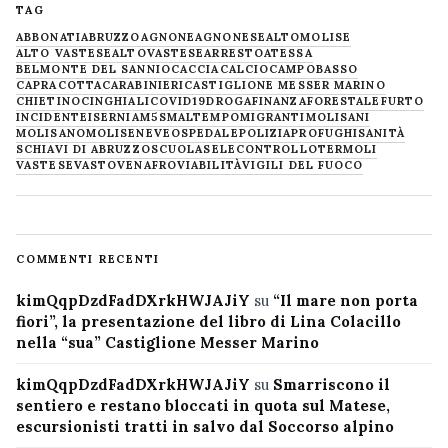
TAG
ABBONATI
ABRUZZO
AGNONE
AGNONESE
ALTOMOLISE
ALTO VASTESE
ALTOVASTESE
ARRESTO
ATESSA
BELMONTE DEL SANNIO
CACCIA
CALCIO
CAMPOBASSO
CAPRACOTTA
CARABINIERI
CASTIGLIONE MESSER MARINO
CHIETINO
CINGHIALI
COVID19
DROGA
FINANZA
FORESTALE
FURTO
INCIDENTE
ISERNIA
M5S
MALTEMPO
MIGRANTI
MOLISANI
MOLISANO
MOLISE
NEVE
OSPEDALE
POLIZIA
PROFUGHI
SANITÀ
SCHIAVI DI ABRUZZO
SCUOLA
SELECONTROLLO
TERMOLI
VASTESE
VASTO
VENAFRO
VIABILITÀ
VIGILI DEL FUOCO
COMMENTI RECENTI
kimQqpDzdFadDXrkHWJAJiY
su
“Il mare non porta
fiori”, la presentazione del libro di Lina Colacillo
nella “sua” Castiglione Messer Marino
kimQqpDzdFadDXrkHWJAJiY
su
Smarriscono il
sentiero e restano bloccati in quota sul Matese,
escursionisti tratti in salvo dal Soccorso alpino