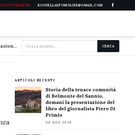
CCOUNT PREMIUM
ECODELLALTOMOLISE@GMAIL.COM
Cerca
Storia della tenace comunità di Belmonte del Sannio, domani la presentazione del libro del giornalista Piero Di Primio
CERCA
nel
sito
ARTICOLI RECENTI
Storia della tenace comunità
di Belmonte del Sannio,
domani la presentazione del
libro del giornalista Piero Di
Primio
nza
06 AGO 2026