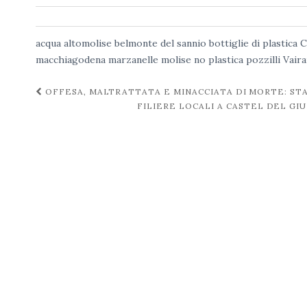
acqua
altomolise
belmonte del sannio
bottiglie di plastica
C
macchiagodena
marzanelle
molise
no plastica
pozzilli
Vair
Navigazione
OFFESA, MALTRATTATA E MINACCIATA DI MORTE: ST
FILIERE LOCALI A CASTEL DEL GI
post