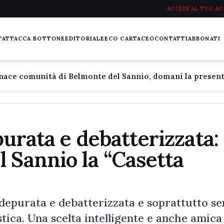
ACCEDI AL TUO A
L'ATTACCA BOTTONE
EDITORIALE
ECO CARTACEO
CONTATTI
ABBONATI
purata e debatterizzata:
 Sannio la “Casetta
purata e debatterizzata e soprattutto se
astica. Una scelta intelligente e anche amica