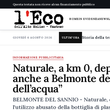
Questa testata non riceve alcun finanziamento pubblico
HOME
IN EVIDENZA
NEWS
GIOVEDÌ 6 AGOSTO 2026
ULTIM'ORA
INFORMAZIONE PUBBLICITARIA
Naturale, a km 0, de
anche a Belmonte del
dell’acqua”
BELMONTE DEL SANNIO - Naturale, de
l'utilizzo abusato della bottiglia di pl