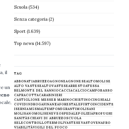
Scuola
(534)
Senza categoria
(2)
Sport
(1.639)
Top news
(14.597)
e
, il
TAG
ABBONATI
ABRUZZO
AGNONE
AGNONESE
ALTOMOLISE
ALTO VASTESE
ALTOVASTESE
ARRESTO
ATESSA
ce un
BELMONTE DEL SANNIO
CACCIA
CALCIO
CAMPOBASSO
ecno
CAPRACOTTA
CARABINIERI
CASTIGLIONE MESSER MARINO
CHIETINO
CINGHIALI
ocale,
COVID19
DROGA
FINANZA
FORESTALE
FURTO
INCIDENTE
ISERNIA
M5S
MALTEMPO
MIGRANTI
MOLISANI
MOLISANO
MOLISE
NEVE
OSPEDALE
POLIZIA
PROFUGHI
SANITÀ
SCHIAVI DI ABRUZZO
SCUOLA
SELECONTROLLO
TERMOLI
VASTESE
VASTO
VENAFRO
VIABILITÀ
VIGILI DEL FUOCO