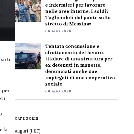
e infermieri per lavorare
nelle aree interne. I soldi?
Togliendoli dal ponte sullo
stretto di Messina»
06 AGO 2026
Tentata concussione e
e
sfruttamento del lavoro:
titolare di una struttura per
parti
ex detenuti in manette,
denunciati anche due
impiegati di una cooperativa
sociale
i per
06 AGO 2026
e i
o
CATEGORIE
a
ella
Auguri
(1.117)