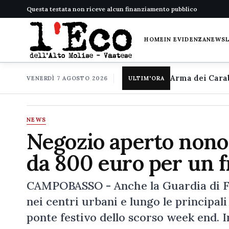
Questa testata non riceve alcun finanziamento pubblico
HOME
IN EVIDENZA
NEWS
VENERDÌ 7 AGOSTO 2026
ULTIM'ORA
NEWS
Negozio aperto nonos
da 800 euro per un f
CAMPOBASSO - Anche la Guardia di Fin
nei centri urbani e lungo le principali
ponte festivo dello scorso week end. I