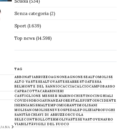
Scuola
(534)
n
Senza categoria
(2)
i
i
Sport
(1.639)
Top news
(14.598)
TAG
ABBONATI
ABRUZZO
AGNONE
AGNONESE
ALTOMOLISE
ALTO VASTESE
ALTOVASTESE
ARRESTO
ATESSA
BELMONTE DEL SANNIO
CACCIA
CALCIO
CAMPOBASSO
CAPRACOTTA
CARABINIERI
CASTIGLIONE MESSER MARINO
CHIETINO
CINGHIALI
COVID19
DROGA
FINANZA
FORESTALE
FURTO
INCIDENTE
ISERNIA
M5S
MALTEMPO
MIGRANTI
MOLISANI
MOLISANO
MOLISE
NEVE
OSPEDALE
POLIZIA
PROFUGHI
SANITÀ
SCHIAVI DI ABRUZZO
SCUOLA
SELECONTROLLO
TERMOLI
VASTESE
VASTO
VENAFRO
VIABILITÀ
VIGILI DEL FUOCO
JUANA