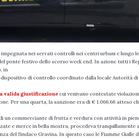
pegnata nei serrati controlli nei centri urbani e lungo l
del ponte festivo dello scorso week end. In azione tutti i Re
, in
l dispositivo di controllo coordinato dalla locale Autorità di
a valida giustificazione
cui venivano contestate violazion
one. Per una quarta, la sanzione era di € 1.066,66 atteso ch
di un commerciante di frutta e verdura con attività in pien
zate e merce in bella mostra, procedeva tranquillamente 
nza del Sindaco Gravina. In questo caso le Fiamme Gialle d