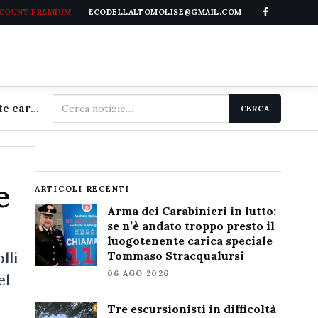
CCOUNT PREMIUM
ECODELLALTOMOLISE@GMAIL.COM
Cerca
Arma dei Carabinieri in lutto: se n'è andato troppo presto il luogotenente carica speciale Tommaso Stracqualursi
CERCA
nel
sito
e
ARTICOLI RECENTI
Arma dei Carabinieri in lutto:
se n’è andato troppo presto il
luogotenente carica speciale
lli
Tommaso Stracqualursi
06 AGO 2026
el
Tre escursionisti in difficoltà