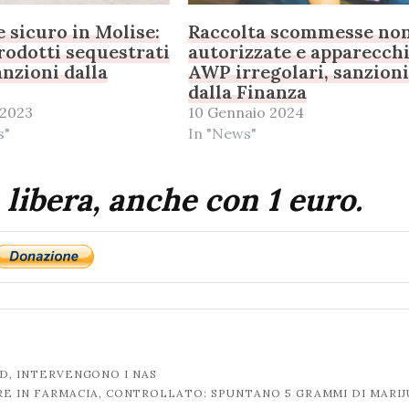
 sicuro in Molise:
Raccolta scommesse no
rodotti sequestrati
autorizzate e apparecch
anzioni dalla
AWP irregolari, sanzion
dalla Finanza
 2023
10 Gennaio 2024
s"
In "News"
 libera, anche con 1 euro.
ID, INTERVENGONO I NAS
RE IN FARMACIA, CONTROLLATO: SPUNTANO 5 GRAMMI DI MARI