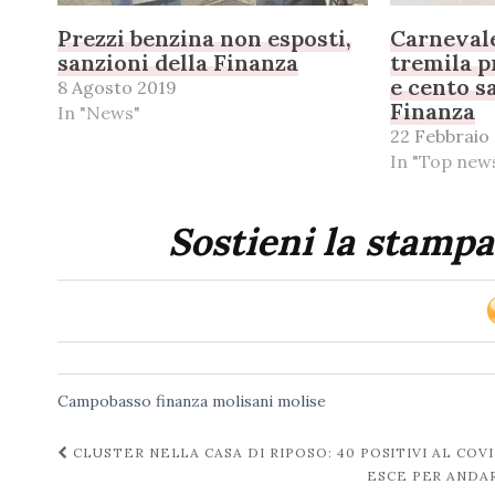
Prezzi benzina non esposti,
Carnevale
sanzioni della Finanza
tremila p
e cento s
8 Agosto 2019
Finanza
In "News"
22 Febbraio
In "Top new
Sostieni la stampa
Campobasso
finanza
molisani
molise
Navigazione
CLUSTER NELLA CASA DI RIPOSO: 40 POSITIVI AL COV
ESCE PER ANDA
post