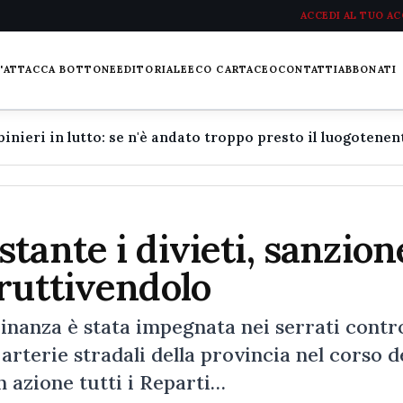
ACCEDI AL TUO A
L'ATTACCA BOTTONE
EDITORIALE
ECO CARTACEO
CONTATTI
ABBONATI
tante i divieti, sanzion
ruttivendolo
anza è stata impegnata nei serrati contro
 arterie stradali della provincia nel corso d
n azione tutti i Reparti…