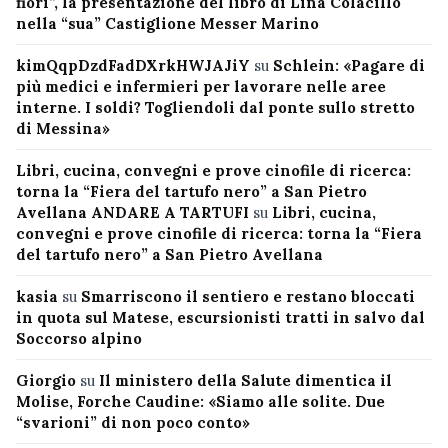
fiori”, la presentazione del libro di Lina Colacillo
nella “sua” Castiglione Messer Marino
kimQqpDzdFadDXrkHWJAJiY
su
Schlein: «Pagare di
più medici e infermieri per lavorare nelle aree
interne. I soldi? Togliendoli dal ponte sullo stretto
di Messina»
Libri, cucina, convegni e prove cinofile di ricerca:
torna la “Fiera del tartufo nero” a San Pietro
Avellana ANDARE A TARTUFI
su
Libri, cucina,
convegni e prove cinofile di ricerca: torna la “Fiera
del tartufo nero” a San Pietro Avellana
kasia
su
Smarriscono il sentiero e restano bloccati
in quota sul Matese, escursionisti tratti in salvo dal
Soccorso alpino
Giorgio
su
Il ministero della Salute dimentica il
Molise, Forche Caudine: «Siamo alle solite. Due
“svarioni” di non poco conto»