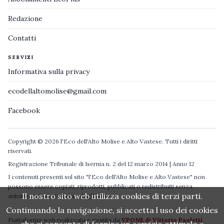
Redazione
Contatti
SERVIZI
Informativa sulla privacy
ecodellaltomolise@gmail.com
Facebook
Copyright © 2026 l'Eco dell'Alto Molise e Alto Vastese. Tutti i diritti
riservati.
Registrazione Tribunale di Isernia n. 2 del 12 marzo 2014 | Anno 12
I contenuti presenti sul sito "l'Eco dell'Alto Molise e Alto Vastese" non
possono essere copiati, riprodotti, pubblicati o redistribuiti senza
Il nostro sito web utilizza cookies di terzi parti.
autorizzazione espressa degli autori.
Continuando la navigazione, si accetta l uso dei cookies
Piattaforma web realizzata e gestita da
VPONE di Vittorio Paoletti