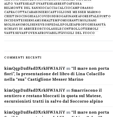
ALTO VASTESE
ALTOVASTESE
ARRESTO
ATESSA
BELMONTE DEL SANNIO
CACCIA
CALCIO
CAMPOBASSO
CAPRACOTTA
CARABINIERI
CASTIGLIONE MESSER MARINO
CHIETINO
CINGHIALI
COVID19
DROGA
FINANZA
FORESTALE
FURTO
INCIDENTE
ISERNIA
M5S
MALTEMPO
MIGRANTI
MOLISANI
MOLISANO
MOLISE
NEVE
OSPEDALE
POLIZIA
PROFUGHI
SANITÀ
SCHIAVI DI ABRUZZO
SCUOLA
SELECONTROLLO
TERMOLI
VASTESE
VASTO
VENAFRO
VIABILITÀ
VIGILI DEL FUOCO
COMMENTI RECENTI
kimQqpDzdFadDXrkHWJAJiY
su
“Il mare non porta
fiori”, la presentazione del libro di Lina Colacillo
nella “sua” Castiglione Messer Marino
kimQqpDzdFadDXrkHWJAJiY
su
Smarriscono il
sentiero e restano bloccati in quota sul Matese,
escursionisti tratti in salvo dal Soccorso alpino
kimQqpDzdFadDXrkHWJAJiY
su
“Il mare non porta