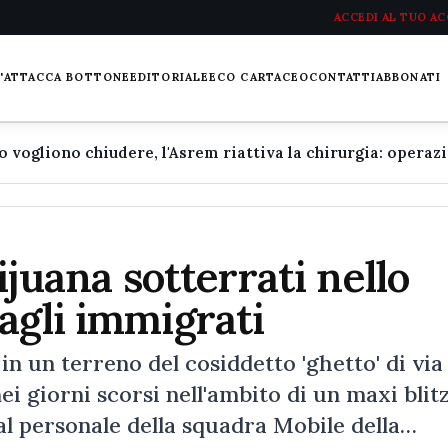
ACCEDI AL TUO A
L'ATTACCA BOTTONE
EDITORIALE
ECO CARTACEO
CONTATTI
ABBONATI
ijuana sotterrati nello
agli immigrati
 in un terreno del cosiddetto 'ghetto' di via
i giorni scorsi nell'ambito di un maxi blit
dal personale della squadra Mobile della…