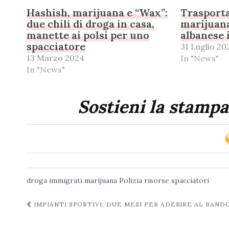
Hashish, marijuana e “Wax”:
Trasporta 
due chili di droga in casa,
marijuana
manette ai polsi per uno
albanese 
spacciatore
31 Luglio 20
13 Marzo 2024
In "News"
In "News"
Sostieni la stampa
droga
immigrati
marijuana
Polizia
risorse
spacciatori
Navigazione
IMPIANTI SPORTIVI: DUE MESI PER ADERIRE AL BANDO
post