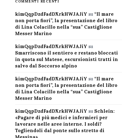
COMMENTI RECENTI
kimQqpDzdFadDXrkHWJAJiY
su
“Il mare
non porta fiori”, la presentazione del libro
di Lina Colacillo nella “sua” Castiglione
Messer Marino
kimQqpDzdFadDXrkHWJAJiY
su
Smarriscono il sentiero e restano bloccati
in quota sul Matese, escursionisti tratti in
salvo dal Soccorso alpino
kimQqpDzdFadDXrkHWJAJiY
su
“Il mare
non porta fiori”, la presentazione del libro
di Lina Colacillo nella “sua” Castiglione
Messer Marino
kimQqpDzdFadDXrkHWJAJiY
su
Schlein:
«Pagare di più medici e infermieri per
lavorare nelle aree interne. I soldi?
Togliendoli dal ponte sullo stretto di
Messina»