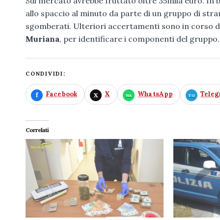
Sul mercato avrebbe fruttato oltre 35mila euro. In b
allo spaccio al minuto da parte di un gruppo di str
sgomberati. Ulteriori accertamenti sono in corso d
Muriana
, per identificare i componenti del gruppo.
CONDIVIDI:
Facebook
X
WhatsApp
Tele
Correlati