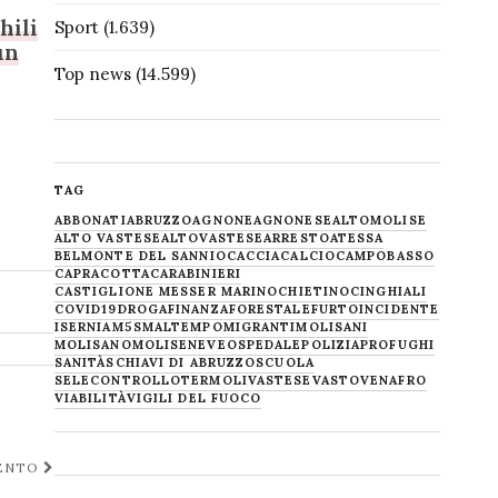
hili
Sport
(1.639)
un
Top news
(14.599)
TAG
ABBONATI
ABRUZZO
AGNONE
AGNONESE
ALTOMOLISE
ALTO VASTESE
ALTOVASTESE
ARRESTO
ATESSA
BELMONTE DEL SANNIO
CACCIA
CALCIO
CAMPOBASSO
CAPRACOTTA
CARABINIERI
CASTIGLIONE MESSER MARINO
CHIETINO
CINGHIALI
COVID19
DROGA
FINANZA
FORESTALE
FURTO
INCIDENTE
ISERNIA
M5S
MALTEMPO
MIGRANTI
MOLISANI
MOLISANO
MOLISE
NEVE
OSPEDALE
POLIZIA
PROFUGHI
SANITÀ
SCHIAVI DI ABRUZZO
SCUOLA
SELECONTROLLO
TERMOLI
VASTESE
VASTO
VENAFRO
VIABILITÀ
VIGILI DEL FUOCO
VENTO