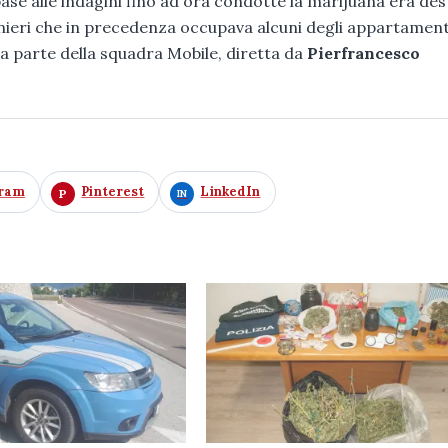
ase alle indagini fino ad ora condotte la marijuana era des
anieri che in precedenza occupava alcuni degli appartament
a parte della squadra Mobile, diretta da
Pierfrancesco
gram
Pinterest
LinkedIn