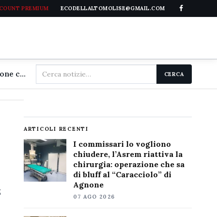
CCOUNT PREMIUM
ECODELLALTOMOLISE@GMAIL.COM
Cerca
I commissari lo vogliono chiudere, l'Asrem riattiva la chirurgia: operazione che sa di bluff al "Caracciolo" di Agnone
CERCA
nel
sito
ARTICOLI RECENTI
I commissari lo vogliono
chiudere, l’Asrem riattiva la
chirurgia: operazione che sa
di bluff al “Caracciolo” di
Agnone
z
07 AGO 2026