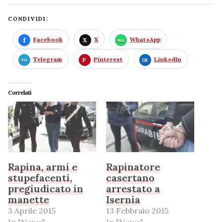
CONDIVIDI:
Facebook
X
WhatsApp
Telegram
Pinterest
LinkedIn
Correlati
Rapina, armi e
Rapinatore
stupefacenti,
casertano
pregiudicato in
arrestato a
manette
Isernia
3 Aprile 2015
13 Febbraio 2015