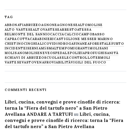
TAG
ABBONATI
ABRUZZO
AGNONE
AGNONESE
ALTOMOLISE
ALTO VASTESE
ALTOVASTESE
ARRESTO
ATESSA
BELMONTE DEL SANNIO
CACCIA
CALCIO
CAMPOBASSO
CAPRACOTTA
CARABINIERI
CASTIGLIONE MESSER MARINO
CHIETINO
CINGHIALI
COVID19
DROGA
FINANZA
FORESTALE
FURTO
INCIDENTE
ISERNIA
M5S
MALTEMPO
MIGRANTI
MOLISANI
MOLISANO
MOLISE
NEVE
OSPEDALE
POLIZIA
PROFUGHI
SANITÀ
SCHIAVI DI ABRUZZO
SCUOLA
SELECONTROLLO
TERMOLI
VASTESE
VASTO
VENAFRO
VIABILITÀ
VIGILI DEL FUOCO
COMMENTI RECENTI
Libri, cucina, convegni e prove cinofile di ricerca:
torna la “Fiera del tartufo nero” a San Pietro
Avellana ANDARE A TARTUFI
su
Libri, cucina,
convegni e prove cinofile di ricerca: torna la “Fiera
del tartufo nero” a San Pietro Avellana