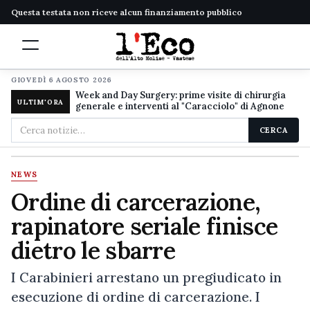
Questa testata non riceve alcun finanziamento pubblico
GIOVEDÌ 6 AGOSTO 2026
Week and Day Surgery: prime visite di chirurgia
ULTIM'ORA
generale e interventi al "Caracciolo" di Agnone
Cerca
CERCA
nel
sito
NEWS
Ordine di carcerazione,
rapinatore seriale finisce
dietro le sbarre
I Carabinieri arrestano un pregiudicato in
esecuzione di ordine di carcerazione. I