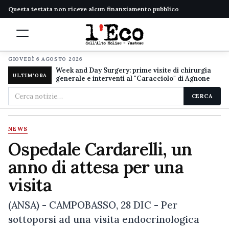
Questa testata non riceve alcun finanziamento pubblico
GIOVEDÌ 6 AGOSTO 2026
Week and Day Surgery: prime visite di chirurgia
ULTIM'ORA
generale e interventi al "Caracciolo" di Agnone
Cerca
CERCA
nel
sito
NEWS
Ospedale Cardarelli, un
anno di attesa per una
visita
(ANSA) - CAMPOBASSO, 28 DIC - Per
sottoporsi ad una visita endocrinologica