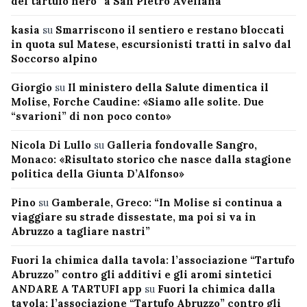
del tartufo nero” a San Pietro Avellana
kasia
su
Smarriscono il sentiero e restano bloccati
in quota sul Matese, escursionisti tratti in salvo dal
Soccorso alpino
Giorgio
su
Il ministero della Salute dimentica il
Molise, Forche Caudine: «Siamo alle solite. Due
“svarioni” di non poco conto»
Nicola Di Lullo
su
Galleria fondovalle Sangro,
Monaco: «Risultato storico che nasce dalla stagione
politica della Giunta D’Alfonso»
Pino
su
Gamberale, Greco: “In Molise si continua a
viaggiare su strade dissestate, ma poi si va in
Abruzzo a tagliare nastri”
Fuori la chimica dalla tavola: l’associazione “Tartufo
Abruzzo” contro gli additivi e gli aromi sintetici
ANDARE A TARTUFI app
su
Fuori la chimica dalla
tavola: l’associazione “Tartufo Abruzzo” contro gli