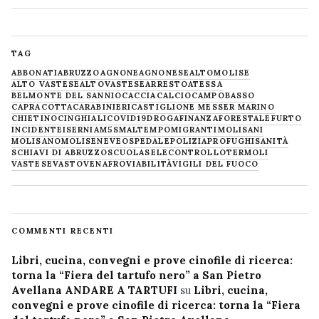
TAG
ABBONATI
ABRUZZO
AGNONE
AGNONESE
ALTOMOLISE
ALTO VASTESE
ALTOVASTESE
ARRESTO
ATESSA
BELMONTE DEL SANNIO
CACCIA
CALCIO
CAMPOBASSO
CAPRACOTTA
CARABINIERI
CASTIGLIONE MESSER MARINO
CHIETINO
CINGHIALI
COVID19
DROGA
FINANZA
FORESTALE
FURTO
INCIDENTE
ISERNIA
M5S
MALTEMPO
MIGRANTI
MOLISANI
MOLISANO
MOLISE
NEVE
OSPEDALE
POLIZIA
PROFUGHI
SANITÀ
SCHIAVI DI ABRUZZO
SCUOLA
SELECONTROLLO
TERMOLI
VASTESE
VASTO
VENAFRO
VIABILITÀ
VIGILI DEL FUOCO
COMMENTI RECENTI
Libri, cucina, convegni e prove cinofile di ricerca:
torna la “Fiera del tartufo nero” a San Pietro
Avellana ANDARE A TARTUFI
su
Libri, cucina,
convegni e prove cinofile di ricerca: torna la “Fiera