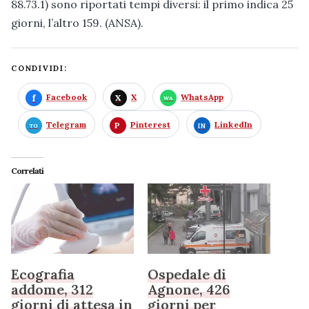
88.73.1) sono riportati tempi diversi: il primo indica 25
giorni, l’altro 159. (ANSA).
CONDIVIDI:
Facebook
X
WhatsApp
Telegram
Pinterest
LinkedIn
Correlati
Ecografia
Ospedale di
addome, 312
Agnone, 426
giorni di attesa in
giorni per