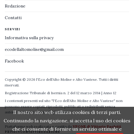
Redazione
Contatti
SERVIZI
Informativa sulla privacy
ecodellaltomolise@gmail.com
Facebook
Copyright © 2026 l'Eco dell'Alto Molise e Alto Vastese. Tutti i diritti
riservati.
Registrazione Tribunale di Isernia n. 2 del 12 marzo 2014 | Anno 12
I contenuti presenti sul sito "l'Eco dell'Alto Molise e Alto Vastese" non
possono essere copiati, riprodotti, pubblicati o redistribuiti senza
Il nostro sito web utilizza cookies di terzi parti.
autorizzazione espressa degli autori.
Continuando la navigazione, si accetta l uso dei cookies
Piattaforma web realizzata e gestita da
VPONE di Vittorio Paoletti
che ci consente di fornire un servizio ottimale e
PRIVACY
CONTATTI
REDAZIONE