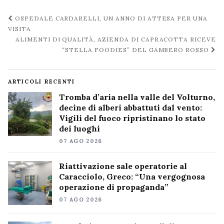
Navigazione
OSPEDALE CARDARELLI, UN ANNO DI ATTESA PER UNA
post
VISITA
ALIMENTI DI QUALITÀ, AZIENDA DI CAPRACOTTA RICEVE
“STELLA FOODIES” DEL GAMBERO ROSSO
ARTICOLI RECENTI
Tromba d’aria nella valle del Volturno,
decine di alberi abbattuti dal vento:
Vigili del fuoco ripristinano lo stato
dei luoghi
07 AGO 2026
Riattivazione sale operatorie al
Caracciolo, Greco: “Una vergognosa
operazione di propaganda”
07 AGO 2026