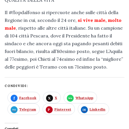
QUALITA’ DELLA VITA
Il #flopdalfonso si ripercuote anche sulle città della
Regione in cui, secondo il 24 ore,
si vive male, molto
male
, rispetto alle altre città italiane. Su un campione
di 104 città Pescara, dove il Presidente ha fatto il
sindaco e che ancora oggi sta pagando pesanti debiti
fuori bilancio, risulta all’80esimo posto, segue L’Aquila
al 77esimo, poi Chieti al 74esimo ed infine la “migliore”
delle peggiori è Teramo con un 71esimo posto.
CONDIVIDI:
Facebook
X
WhatsApp
Telegram
Pinterest
LinkedIn
Correlati