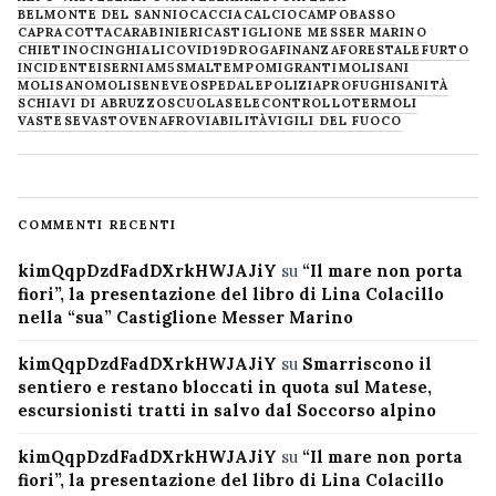
BELMONTE DEL SANNIO
CACCIA
CALCIO
CAMPOBASSO
CAPRACOTTA
CARABINIERI
CASTIGLIONE MESSER MARINO
CHIETINO
CINGHIALI
COVID19
DROGA
FINANZA
FORESTALE
FURTO
INCIDENTE
ISERNIA
M5S
MALTEMPO
MIGRANTI
MOLISANI
MOLISANO
MOLISE
NEVE
OSPEDALE
POLIZIA
PROFUGHI
SANITÀ
SCHIAVI DI ABRUZZO
SCUOLA
SELECONTROLLO
TERMOLI
VASTESE
VASTO
VENAFRO
VIABILITÀ
VIGILI DEL FUOCO
COMMENTI RECENTI
kimQqpDzdFadDXrkHWJAJiY
su
“Il mare non porta
fiori”, la presentazione del libro di Lina Colacillo
nella “sua” Castiglione Messer Marino
kimQqpDzdFadDXrkHWJAJiY
su
Smarriscono il
sentiero e restano bloccati in quota sul Matese,
escursionisti tratti in salvo dal Soccorso alpino
kimQqpDzdFadDXrkHWJAJiY
su
“Il mare non porta
fiori”, la presentazione del libro di Lina Colacillo