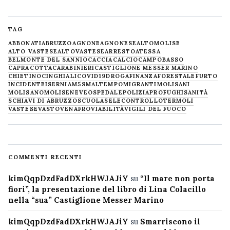
TAG
ABBONATI
ABRUZZO
AGNONE
AGNONESE
ALTOMOLISE
ALTO VASTESE
ALTOVASTESE
ARRESTO
ATESSA
BELMONTE DEL SANNIO
CACCIA
CALCIO
CAMPOBASSO
CAPRACOTTA
CARABINIERI
CASTIGLIONE MESSER MARINO
CHIETINO
CINGHIALI
COVID19
DROGA
FINANZA
FORESTALE
FURTO
INCIDENTE
ISERNIA
M5S
MALTEMPO
MIGRANTI
MOLISANI
MOLISANO
MOLISE
NEVE
OSPEDALE
POLIZIA
PROFUGHI
SANITÀ
SCHIAVI DI ABRUZZO
SCUOLA
SELECONTROLLO
TERMOLI
VASTESE
VASTO
VENAFRO
VIABILITÀ
VIGILI DEL FUOCO
COMMENTI RECENTI
kimQqpDzdFadDXrkHWJAJiY
su
“Il mare non porta
fiori”, la presentazione del libro di Lina Colacillo
nella “sua” Castiglione Messer Marino
kimQqpDzdFadDXrkHWJAJiY
su
Smarriscono il