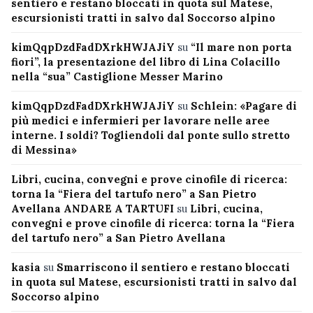
sentiero e restano bloccati in quota sul Matese,
escursionisti tratti in salvo dal Soccorso alpino
kimQqpDzdFadDXrkHWJAJiY
su
“Il mare non porta
fiori”, la presentazione del libro di Lina Colacillo
nella “sua” Castiglione Messer Marino
kimQqpDzdFadDXrkHWJAJiY
su
Schlein: «Pagare di
più medici e infermieri per lavorare nelle aree
interne. I soldi? Togliendoli dal ponte sullo stretto
di Messina»
Libri, cucina, convegni e prove cinofile di ricerca:
torna la “Fiera del tartufo nero” a San Pietro
Avellana ANDARE A TARTUFI
su
Libri, cucina,
convegni e prove cinofile di ricerca: torna la “Fiera
del tartufo nero” a San Pietro Avellana
kasia
su
Smarriscono il sentiero e restano bloccati
in quota sul Matese, escursionisti tratti in salvo dal
Soccorso alpino