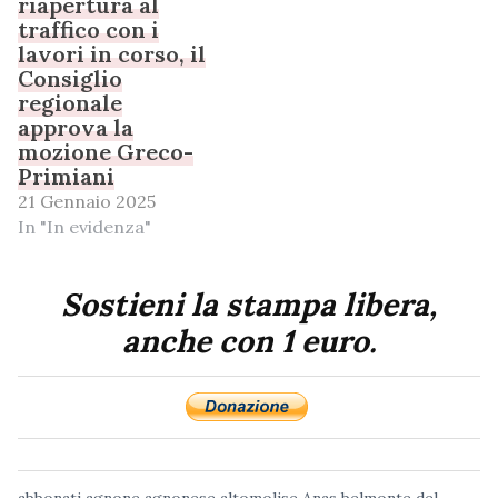
riapertura al
traffico con i
lavori in corso, il
Consiglio
regionale
approva la
mozione Greco-
Primiani
21 Gennaio 2025
In "In evidenza"
Sostieni la stampa libera,
anche con 1 euro.
abbonati
agnone
agnonese
altomolise
Anas
belmonte del