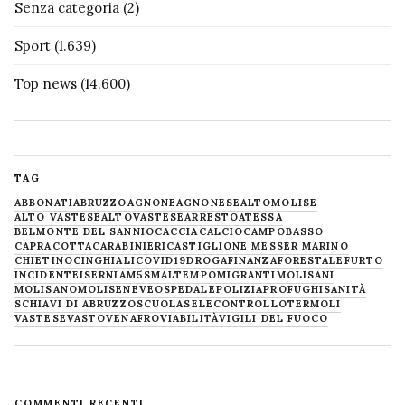
Senza categoria
(2)
Sport
(1.639)
Top news
(14.600)
TAG
ABBONATI
ABRUZZO
AGNONE
AGNONESE
ALTOMOLISE
ALTO VASTESE
ALTOVASTESE
ARRESTO
ATESSA
BELMONTE DEL SANNIO
CACCIA
CALCIO
CAMPOBASSO
CAPRACOTTA
CARABINIERI
CASTIGLIONE MESSER MARINO
CHIETINO
CINGHIALI
COVID19
DROGA
FINANZA
FORESTALE
FURTO
INCIDENTE
ISERNIA
M5S
MALTEMPO
MIGRANTI
MOLISANI
MOLISANO
MOLISE
NEVE
OSPEDALE
POLIZIA
PROFUGHI
SANITÀ
SCHIAVI DI ABRUZZO
SCUOLA
SELECONTROLLO
TERMOLI
VASTESE
VASTO
VENAFRO
VIABILITÀ
VIGILI DEL FUOCO
COMMENTI RECENTI