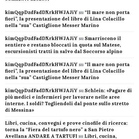
kimQqpDzdFadDXrkHWJAJiY
su
“Il mare non porta
fiori”, la presentazione del libro di Lina Colacillo
nella “sua” Castiglione Messer Marino
kimQqpDzdFadDXrkHWJAJiY
su
Smarriscono il
sentiero e restano bloccati in quota sul Matese,
escursionisti tratti in salvo dal Soccorso alpino
kimQqpDzdFadDXrkHWJAJiY
su
“Il mare non porta
fiori”, la presentazione del libro di Lina Colacillo
nella “sua” Castiglione Messer Marino
kimQqpDzdFadDXrkHWJAJiY
su
Schlein: «Pagare di
più medici e infermieri per lavorare nelle aree
interne. I soldi? Togliendoli dal ponte sullo stretto
di Messina»
Libri, cucina, convegni e prove cinofile di ricerca:
torna la “Fiera del tartufo nero” a San Pietro
Avellana ANDARE A TARTUFI
su
Libri, cucina,