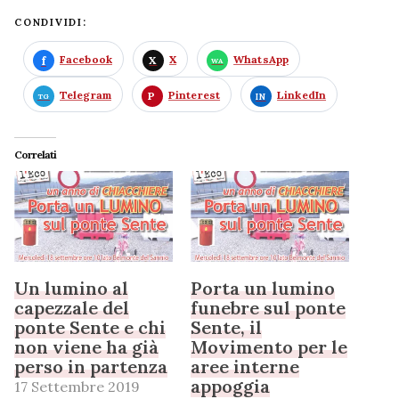
CONDIVIDI:
Facebook
X
WhatsApp
Telegram
Pinterest
LinkedIn
Correlati
Un lumino al
Porta un lumino
capezzale del
funebre sul ponte
ponte Sente e chi
Sente, il
non viene ha già
Movimento per le
perso in partenza
aree interne
appoggia
17 Settembre 2019