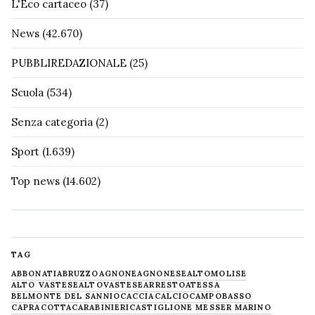
L'Eco cartaceo
(37)
News
(42.670)
PUBBLIREDAZIONALE
(25)
Scuola
(534)
Senza categoria
(2)
Sport
(1.639)
Top news
(14.602)
TAG
ABBONATI
ABRUZZO
AGNONE
AGNONESE
ALTOMOLISE
ALTO VASTESE
ALTOVASTESE
ARRESTO
ATESSA
BELMONTE DEL SANNIO
CACCIA
CALCIO
CAMPOBASSO
CAPRACOTTA
CARABINIERI
CASTIGLIONE MESSER MARINO