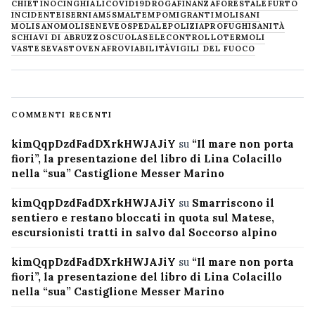
CHIETINO
CINGHIALI
COVID19
DROGA
FINANZA
FORESTALE
FURTO
INCIDENTE
ISERNIA
M5S
MALTEMPO
MIGRANTI
MOLISANI
MOLISANO
MOLISE
NEVE
OSPEDALE
POLIZIA
PROFUGHI
SANITÀ
SCHIAVI DI ABRUZZO
SCUOLA
SELECONTROLLO
TERMOLI
VASTESE
VASTO
VENAFRO
VIABILITÀ
VIGILI DEL FUOCO
COMMENTI RECENTI
kimQqpDzdFadDXrkHWJAJiY
su
“Il mare non porta
fiori”, la presentazione del libro di Lina Colacillo
nella “sua” Castiglione Messer Marino
kimQqpDzdFadDXrkHWJAJiY
su
Smarriscono il
sentiero e restano bloccati in quota sul Matese,
escursionisti tratti in salvo dal Soccorso alpino
kimQqpDzdFadDXrkHWJAJiY
su
“Il mare non porta
fiori”, la presentazione del libro di Lina Colacillo
nella “sua” Castiglione Messer Marino