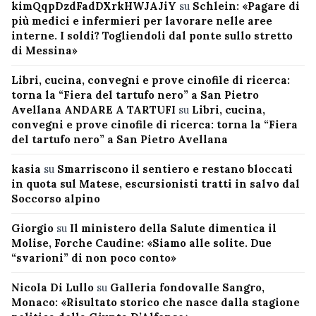
kimQqpDzdFadDXrkHWJAJiY
su
Schlein: «Pagare di
più medici e infermieri per lavorare nelle aree
interne. I soldi? Togliendoli dal ponte sullo stretto
di Messina»
Libri, cucina, convegni e prove cinofile di ricerca:
torna la “Fiera del tartufo nero” a San Pietro
Avellana ANDARE A TARTUFI
su
Libri, cucina,
convegni e prove cinofile di ricerca: torna la “Fiera
del tartufo nero” a San Pietro Avellana
kasia
su
Smarriscono il sentiero e restano bloccati
in quota sul Matese, escursionisti tratti in salvo dal
Soccorso alpino
Giorgio
su
Il ministero della Salute dimentica il
Molise, Forche Caudine: «Siamo alle solite. Due
“svarioni” di non poco conto»
Nicola Di Lullo
su
Galleria fondovalle Sangro,
Monaco: «Risultato storico che nasce dalla stagione