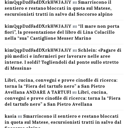
kimQqpDzdFadDXrkHWJAJiY
su
Smarriscono il
sentiero e restano bloccati in quota sul Matese,
escursionisti tratti in salvo dal Soccorso alpino
kimQqpDzdFadDXrkHWJAJiY
su
“Il mare non porta
fiori”, la presentazione del libro di Lina Colacillo
nella “sua” Castiglione Messer Marino
kimQqpDzdFadDXrkHWJAJiY
su
Schlein: «Pagare di
più medici e infermieri per lavorare nelle aree
interne. I soldi? Togliendoli dal ponte sullo stretto
di Messina»
Libri, cucina, convegni e prove cinofile di ricerca:
torna la “Fiera del tartufo nero” a San Pietro
Avellana ANDARE A TARTUFI
su
Libri, cucina,
convegni e prove cinofile di ricerca: torna la “Fiera
del tartufo nero” a San Pietro Avellana
kasia
su
Smarriscono il sentiero e restano bloccati
in quota sul Matese, escursionisti tratti in salvo dal