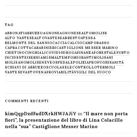
TAG
ABBONATI
ABRUZZO
AGNONE
AGNONESE
ALTOMOLISE
ALTO VASTESE
ALTOVASTESE
ARRESTO
ATESSA
BELMONTE DEL SANNIO
CACCIA
CALCIO
CAMPOBASSO
CAPRACOTTA
CARABINIERI
CASTIGLIONE MESSER MARINO
CHIETINO
CINGHIALI
COVID19
DROGA
FINANZA
FORESTALE
FURTO
INCIDENTE
ISERNIA
M5S
MALTEMPO
MIGRANTI
MOLISANI
MOLISANO
MOLISE
NEVE
OSPEDALE
POLIZIA
PROFUGHI
SANITÀ
SCHIAVI DI ABRUZZO
SCUOLA
SELECONTROLLO
TERMOLI
VASTESE
VASTO
VENAFRO
VIABILITÀ
VIGILI DEL FUOCO
COMMENTI RECENTI
kimQqpDzdFadDXrkHWJAJiY
su
“Il mare non porta
fiori”, la presentazione del libro di Lina Colacillo
nella “sua” Castiglione Messer Marino