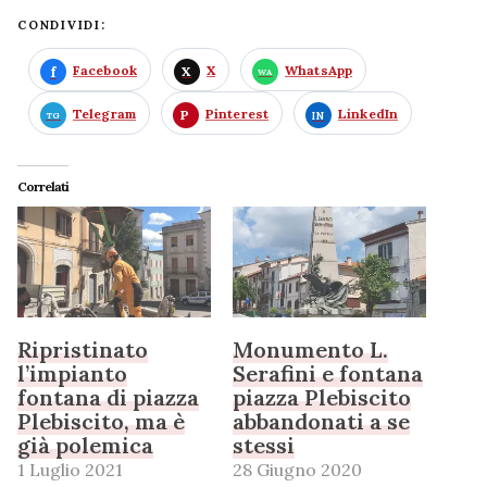
CONDIVIDI:
Facebook
X
WhatsApp
Telegram
Pinterest
LinkedIn
Correlati
Ripristinato
Monumento L.
l’impianto
Serafini e fontana
fontana di piazza
piazza Plebiscito
Plebiscito, ma è
abbandonati a se
già polemica
stessi
1 Luglio 2021
28 Giugno 2020