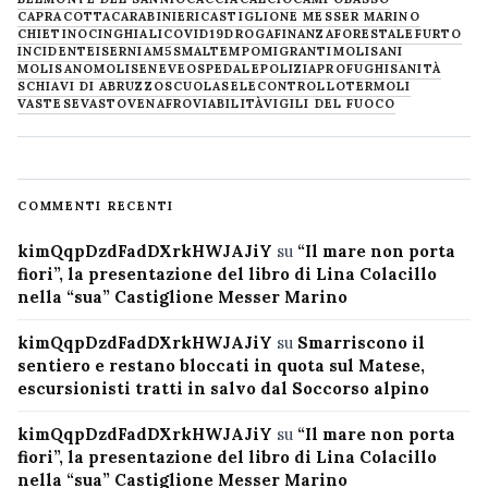
CAPRACOTTA
CARABINIERI
CASTIGLIONE MESSER MARINO
CHIETINO
CINGHIALI
COVID19
DROGA
FINANZA
FORESTALE
FURTO
INCIDENTE
ISERNIA
M5S
MALTEMPO
MIGRANTI
MOLISANI
MOLISANO
MOLISE
NEVE
OSPEDALE
POLIZIA
PROFUGHI
SANITÀ
SCHIAVI DI ABRUZZO
SCUOLA
SELECONTROLLO
TERMOLI
VASTESE
VASTO
VENAFRO
VIABILITÀ
VIGILI DEL FUOCO
COMMENTI RECENTI
kimQqpDzdFadDXrkHWJAJiY
su
“Il mare non porta
fiori”, la presentazione del libro di Lina Colacillo
nella “sua” Castiglione Messer Marino
kimQqpDzdFadDXrkHWJAJiY
su
Smarriscono il
sentiero e restano bloccati in quota sul Matese,
escursionisti tratti in salvo dal Soccorso alpino
kimQqpDzdFadDXrkHWJAJiY
su
“Il mare non porta
fiori”, la presentazione del libro di Lina Colacillo
nella “sua” Castiglione Messer Marino