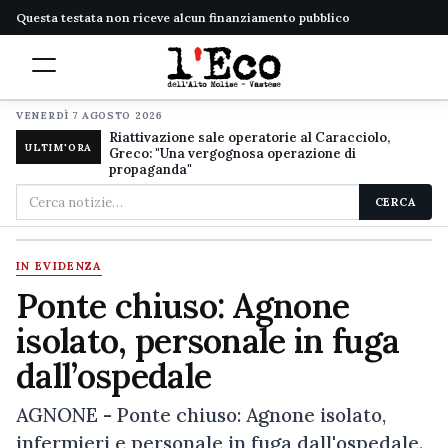
Questa testata non riceve alcun finanziamento pubblico
VENERDÌ 7 AGOSTO 2026
Riattivazione sale operatorie al Caracciolo,
ULTIM'ORA
Greco: "Una vergognosa operazione di
propaganda"
Cerca
CERCA
nel
sito
IN EVIDENZA
Ponte chiuso: Agnone
isolato, personale in fuga
dall’ospedale
AGNONE - Ponte chiuso: Agnone isolato,
infermieri e personale in fuga dall'ospedale.