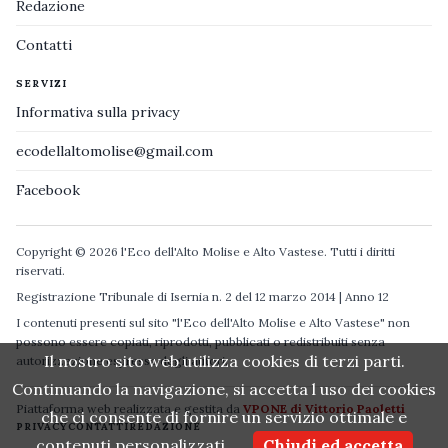
Redazione
Contatti
SERVIZI
Informativa sulla privacy
ecodellaltomolise@gmail.com
Facebook
Copyright © 2026 l'Eco dell'Alto Molise e Alto Vastese. Tutti i diritti
riservati.
Registrazione Tribunale di Isernia n. 2 del 12 marzo 2014 | Anno 12
I contenuti presenti sul sito "l'Eco dell'Alto Molise e Alto Vastese" non
possono essere copiati, riprodotti, pubblicati o redistribuiti senza
Il nostro sito web utilizza cookies di terzi parti.
autorizzazione espressa degli autori.
Continuando la navigazione, si accetta l uso dei cookies
Piattaforma web realizzata e gestita da
VPONE di Vittorio Paoletti
che ci consente di fornire un servizio ottimale e
PRIVACY
CONTATTI
REDAZIONE
contenuti personalizzati.
Chiudi ed accetta