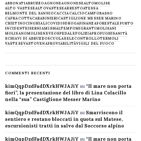
ABBONATI
ABRUZZO
AGNONE
AGNONESE
ALTOMOLISE
ALTO VASTESE
ALTOVASTESE
ARRESTO
ATESSA
BELMONTE DEL SANNIO
CACCIA
CALCIO
CAMPOBASSO
CAPRACOTTA
CARABINIERI
CASTIGLIONE MESSER MARINO
CHIETINO
CINGHIALI
COVID19
DROGA
FINANZA
FORESTALE
FURTO
INCIDENTE
ISERNIA
M5S
MALTEMPO
MIGRANTI
MOLISANI
MOLISANO
MOLISE
NEVE
OSPEDALE
POLIZIA
PROFUGHI
SANITÀ
SCHIAVI DI ABRUZZO
SCUOLA
SELECONTROLLO
TERMOLI
VASTESE
VASTO
VENAFRO
VIABILITÀ
VIGILI DEL FUOCO
COMMENTI RECENTI
kimQqpDzdFadDXrkHWJAJiY
su
“Il mare non porta
fiori”, la presentazione del libro di Lina Colacillo
nella “sua” Castiglione Messer Marino
kimQqpDzdFadDXrkHWJAJiY
su
Smarriscono il
sentiero e restano bloccati in quota sul Matese,
escursionisti tratti in salvo dal Soccorso alpino
kimQqpDzdFadDXrkHWJAJiY
su
“Il mare non porta