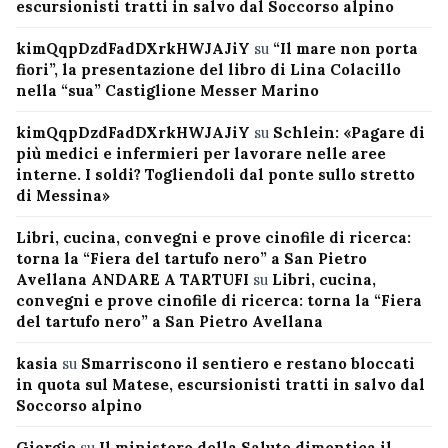
escursionisti tratti in salvo dal Soccorso alpino
kimQqpDzdFadDXrkHWJAJiY
su
“Il mare non porta
fiori”, la presentazione del libro di Lina Colacillo
nella “sua” Castiglione Messer Marino
kimQqpDzdFadDXrkHWJAJiY
su
Schlein: «Pagare di
più medici e infermieri per lavorare nelle aree
interne. I soldi? Togliendoli dal ponte sullo stretto
di Messina»
Libri, cucina, convegni e prove cinofile di ricerca:
torna la “Fiera del tartufo nero” a San Pietro
Avellana ANDARE A TARTUFI
su
Libri, cucina,
convegni e prove cinofile di ricerca: torna la “Fiera
del tartufo nero” a San Pietro Avellana
kasia
su
Smarriscono il sentiero e restano bloccati
in quota sul Matese, escursionisti tratti in salvo dal
Soccorso alpino
Giorgio
su
Il ministero della Salute dimentica il