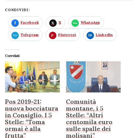
CONDIVIDI:
Facebook
X
WhatsApp
Telegram
Pinterest
LinkedIn
Correlati
Pos 2019-21:
Comunità
nuova bocciatura
montane, i 5
in Consiglio. I 5
Stelle: “Altri
Stelle: “Toma
centomila euro
ormai è alla
sulle spalle dei
frutta”
molisani”