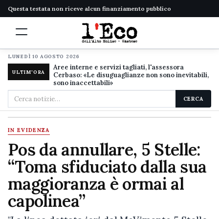
Questa testata non riceve alcun finanziamento pubblico
LUNEDÌ 10 AGOSTO 2026
Aree interne e servizi tagliati, l'assessora
ULTIM'ORA
Cerbaso: «Le disuguaglianze non sono inevitabili,
sono inaccettabili»
Cerca
CERCA
nel
sito
IN EVIDENZA
Pos da annullare, 5 Stelle:
“Toma sfiduciato dalla sua
maggioranza è ormai al
capolinea”