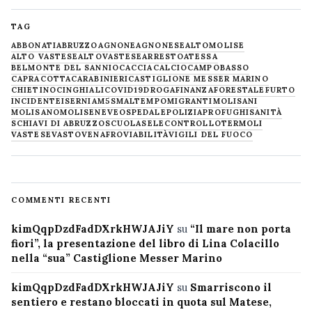
TAG
ABBONATI
ABRUZZO
AGNONE
AGNONESE
ALTOMOLISE
ALTO VASTESE
ALTOVASTESE
ARRESTO
ATESSA
BELMONTE DEL SANNIO
CACCIA
CALCIO
CAMPOBASSO
CAPRACOTTA
CARABINIERI
CASTIGLIONE MESSER MARINO
CHIETINO
CINGHIALI
COVID19
DROGA
FINANZA
FORESTALE
FURTO
INCIDENTE
ISERNIA
M5S
MALTEMPO
MIGRANTI
MOLISANI
MOLISANO
MOLISE
NEVE
OSPEDALE
POLIZIA
PROFUGHI
SANITÀ
SCHIAVI DI ABRUZZO
SCUOLA
SELECONTROLLO
TERMOLI
VASTESE
VASTO
VENAFRO
VIABILITÀ
VIGILI DEL FUOCO
COMMENTI RECENTI
kimQqpDzdFadDXrkHWJAJiY
su
“Il mare non porta
fiori”, la presentazione del libro di Lina Colacillo
nella “sua” Castiglione Messer Marino
kimQqpDzdFadDXrkHWJAJiY
su
Smarriscono il
sentiero e restano bloccati in quota sul Matese,