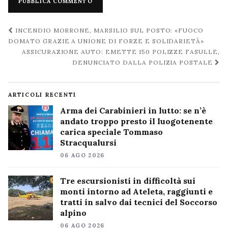
Navigazione
INCENDIO MORRONE, MARSILIO SUL POSTO: «FUOCO
post
DOMATO GRAZIE A UNIONE DI FORZE E SOLIDARIETÀ»
ASSICURAZIONE AUTO: EMETTE 150 POLIZZE FASULLE,
DENUNCIATO DALLA POLIZIA POSTALE
ARTICOLI RECENTI
Arma dei Carabinieri in lutto: se n’è
andato troppo presto il luogotenente
carica speciale Tommaso
Stracqualursi
06 AGO 2026
Tre escursionisti in difficoltà sui
monti intorno ad Ateleta, raggiunti e
tratti in salvo dai tecnici del Soccorso
alpino
06 AGO 2026