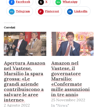
Facebook
X
WhatsApp
Telegram
Pinterest
LinkedIn
Correlati
Apertura Amazon
Amazon nel
nel Vastese,
Vastese, il
Marsilio la spara
governatore
grossa: «Le
Marsilio:
grandi aziende
«Confermate
contribuiscono a
mille assunzioni
salvare le aree
in tre anni»
interne»
25 Novembre 2022
2 Agosto 2022
In "News"