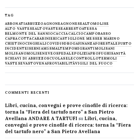
TAG
ABBONATI
ABRUZZO
AGNONE
AGNONESE
ALTOMOLISE
ALTO VASTESE
ALTOVASTESE
ARRESTO
ATESSA
BELMONTE DEL SANNIO
CACCIA
CALCIO
CAMPOBASSO
CAPRACOTTA
CARABINIERI
CASTIGLIONE MESSER MARINO
CHIETINO
CINGHIALI
COVID19
DROGA
FINANZA
FORESTALE
FURTO
INCIDENTE
ISERNIA
M5S
MALTEMPO
MIGRANTI
MOLISANI
MOLISANO
MOLISE
NEVE
OSPEDALE
POLIZIA
PROFUGHI
SANITÀ
SCHIAVI DI ABRUZZO
SCUOLA
SELECONTROLLO
TERMOLI
VASTESE
VASTO
VENAFRO
VIABILITÀ
VIGILI DEL FUOCO
COMMENTI RECENTI
Libri, cucina, convegni e prove cinofile di ricerca:
torna la “Fiera del tartufo nero” a San Pietro
Avellana ANDARE A TARTUFI
su
Libri, cucina,
convegni e prove cinofile di ricerca: torna la “Fiera
del tartufo nero” a San Pietro Avellana