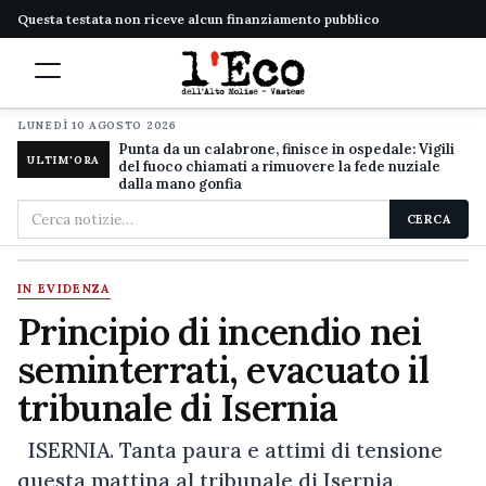
Questa testata non riceve alcun finanziamento pubblico
LUNEDÌ 10 AGOSTO 2026
Punta da un calabrone, finisce in ospedale: Vigili
ULTIM'ORA
del fuoco chiamati a rimuovere la fede nuziale
dalla mano gonfia
Cerca
CERCA
nel
sito
IN EVIDENZA
Principio di incendio nei
seminterrati, evacuato il
tribunale di Isernia
ISERNIA. Tanta paura e attimi di tensione
questa mattina al tribunale di Isernia