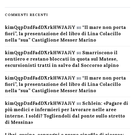
COMMENTI RECENTI
kimQqpDzdFadDXrkHWJAJiY
su
“Il mare non porta
fiori”, la presentazione del libro di Lina Colacillo
nella “sua” Castiglione Messer Marino
kimQqpDzdFadDXrkHWJAJiY
su
Smarriscono il
sentiero e restano bloccati in quota sul Matese,
escursionisti tratti in salvo dal Soccorso alpino
kimQqpDzdFadDXrkHWJAJiY
su
“Il mare non porta
fiori”, la presentazione del libro di Lina Colacillo
nella “sua” Castiglione Messer Marino
kimQqpDzdFadDXrkHWJAJiY
su
Schlein: «Pagare di
più medici e infermieri per lavorare nelle aree
interne. I soldi? Togliendoli dal ponte sullo stretto
di Messina»
Libri, cucina, convegni e prove cinofile di ricerca: