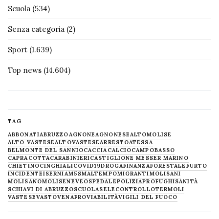
Scuola
(534)
Senza categoria
(2)
Sport
(1.639)
Top news
(14.604)
TAG
ABBONATI
ABRUZZO
AGNONE
AGNONESE
ALTOMOLISE
ALTO VASTESE
ALTOVASTESE
ARRESTO
ATESSA
BELMONTE DEL SANNIO
CACCIA
CALCIO
CAMPOBASSO
CAPRACOTTA
CARABINIERI
CASTIGLIONE MESSER MARINO
CHIETINO
CINGHIALI
COVID19
DROGA
FINANZA
FORESTALE
FURTO
INCIDENTE
ISERNIA
M5S
MALTEMPO
MIGRANTI
MOLISANI
MOLISANO
MOLISE
NEVE
OSPEDALE
POLIZIA
PROFUGHI
SANITÀ
SCHIAVI DI ABRUZZO
SCUOLA
SELECONTROLLO
TERMOLI
VASTESE
VASTO
VENAFRO
VIABILITÀ
VIGILI DEL FUOCO