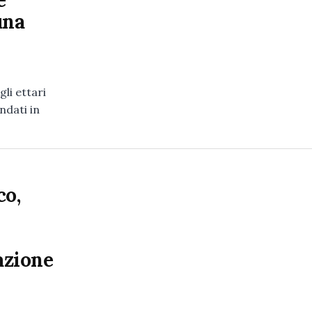
e
una
li ettari
ndati in
co,
azione