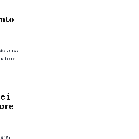
ento
rnia sono
pato in
e i
tore
 (CB)