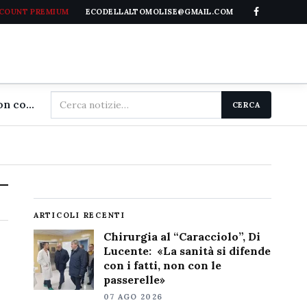
CCOUNT PREMIUM
ECODELLALTOMOLISE@GMAIL.COM
Cerca
Chirurgia al "Caracciolo", Di Lucente: «La sanità si difende con i fatti, non con le passerelle»
CERCA
nel
sito
ARTICOLI RECENTI
Chirurgia al “Caracciolo”, Di
Lucente: «La sanità si difende
con i fatti, non con le
passerelle»
07 AGO 2026