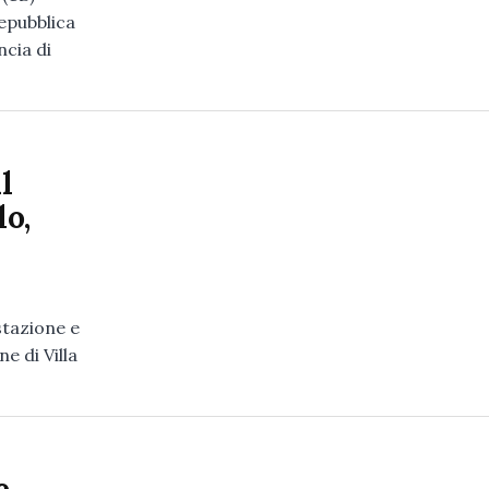
epubblica
ncia di
l
lo,
 stazione e
e di Villa