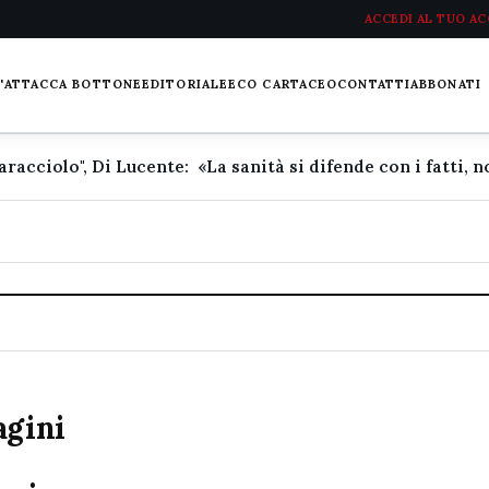
ACCEDI AL TUO A
L'ATTACCA BOTTONE
EDITORIALE
ECO CARTACEO
CONTATTI
ABBONATI
agini