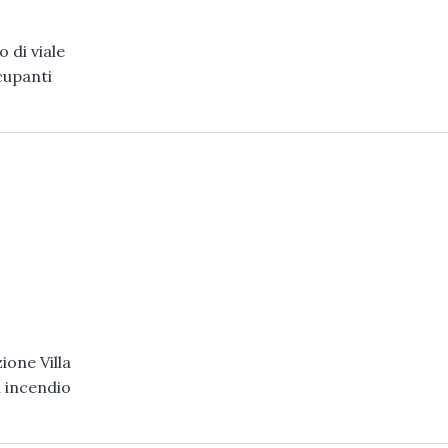
 di viale
cupanti
o
ione Villa
n incendio