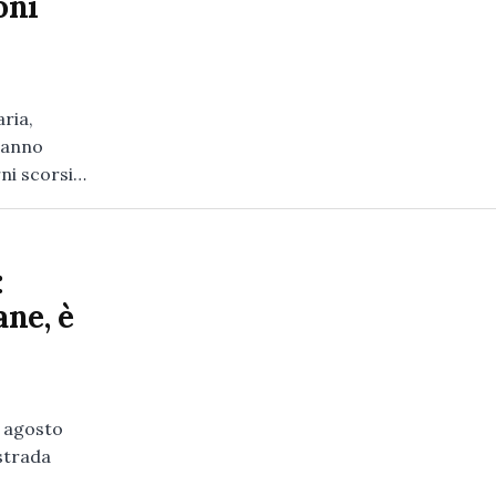
oni
aria,
 hanno
rni scorsi…
:
ne, è
1 agosto
strada