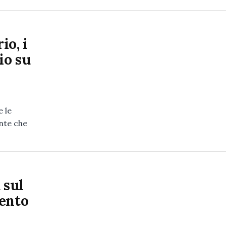
io, i
io su
 le
ente che
 sul
vento