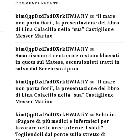
COMMENTI RECENTI
kimQqpDzdFadDXrkHWJAJiY
su
“Il mare
non porta fiori”, la presentazione del libro
di Lina Colacillo nella “sua” Castiglione
Messer Marino
kimQqpDzdFadDXrkHWJAJiY
su
Smarriscono il sentiero e restano bloccati
in quota sul Matese, escursionisti tratti in
salvo dal Soccorso alpino
kimQqpDzdFadDXrkHWJAJiY
su
“Il mare
non porta fiori”, la presentazione del libro
di Lina Colacillo nella “sua” Castiglione
Messer Marino
kimQqpDzdFadDXrkHWJAJiY
su
Schlein:
«Pagare di più medici e infermieri per
lavorare nelle aree interne. I soldi?
Togliendoli dal ponte sullo stretto di