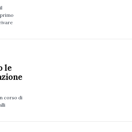
il
 primo
rivare
 le
 azione
in corso di
lli