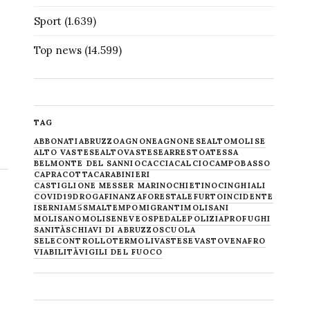
Sport
(1.639)
Top news
(14.599)
TAG
ABBONATI
ABRUZZO
AGNONE
AGNONESE
ALTOMOLISE
ALTO VASTESE
ALTOVASTESE
ARRESTO
ATESSA
BELMONTE DEL SANNIO
CACCIA
CALCIO
CAMPOBASSO
CAPRACOTTA
CARABINIERI
CASTIGLIONE MESSER MARINO
CHIETINO
CINGHIALI
COVID19
DROGA
FINANZA
FORESTALE
FURTO
INCIDENTE
ISERNIA
M5S
MALTEMPO
MIGRANTI
MOLISANI
MOLISANO
MOLISE
NEVE
OSPEDALE
POLIZIA
PROFUGHI
SANITÀ
SCHIAVI DI ABRUZZO
SCUOLA
SELECONTROLLO
TERMOLI
VASTESE
VASTO
VENAFRO
VIABILITÀ
VIGILI DEL FUOCO