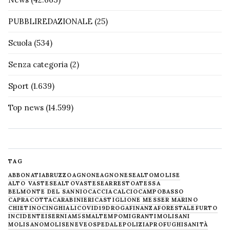
PUBBLIREDAZIONALE
(25)
Scuola
(534)
Senza categoria
(2)
Sport
(1.639)
Top news
(14.599)
TAG
ABBONATI
ABRUZZO
AGNONE
AGNONESE
ALTOMOLISE
ALTO VASTESE
ALTOVASTESE
ARRESTO
ATESSA
BELMONTE DEL SANNIO
CACCIA
CALCIO
CAMPOBASSO
CAPRACOTTA
CARABINIERI
CASTIGLIONE MESSER MARINO
CHIETINO
CINGHIALI
COVID19
DROGA
FINANZA
FORESTALE
FURTO
INCIDENTE
ISERNIA
M5S
MALTEMPO
MIGRANTI
MOLISANI
MOLISANO
MOLISE
NEVE
OSPEDALE
POLIZIA
PROFUGHI
SANITÀ