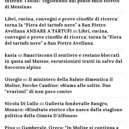
interne. I soldi? Togliendoli dal ponte sullo stretto
di Messina»
Libri, cucina, convegni e prove cinofile di ricerca:
torna la “Fiera del tartufo nero” a San Pietro
Avellana ANDARE A TARTUFI
su
Libri, cucina,
convegni e prove cinofile di ricerca: torna la “Fiera
del tartufo nero” a San Pietro Avellana
kasia
su
Smarriscono il sentiero e restano bloccati
in quota sul Matese, escursionisti tratti in salvo dal
Soccorso alpino
Giorgio
su
Il ministero della Salute dimentica il
Molise, Forche Caudine: «Siamo alle solite. Due
“svarioni” di non poco conto»
Nicola Di Lullo
su
Galleria fondovalle Sangro,
Monaco: «Risultato storico che nasce dalla stagione
politica della Giunta D’Alfonso»
Pino
su
Gamberale, Greco: “In Molise si continua a