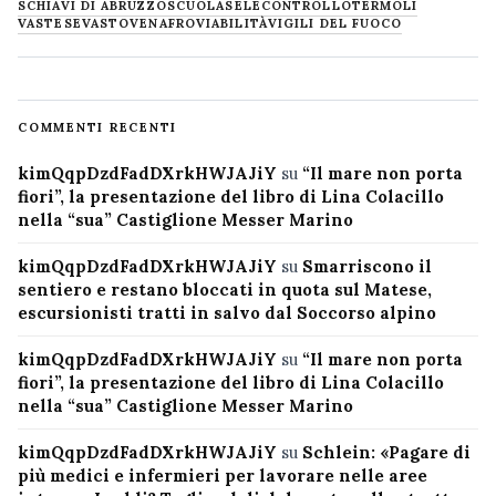
SCHIAVI DI ABRUZZO
SCUOLA
SELECONTROLLO
TERMOLI
VASTESE
VASTO
VENAFRO
VIABILITÀ
VIGILI DEL FUOCO
COMMENTI RECENTI
kimQqpDzdFadDXrkHWJAJiY
su
“Il mare non porta
fiori”, la presentazione del libro di Lina Colacillo
nella “sua” Castiglione Messer Marino
kimQqpDzdFadDXrkHWJAJiY
su
Smarriscono il
sentiero e restano bloccati in quota sul Matese,
escursionisti tratti in salvo dal Soccorso alpino
kimQqpDzdFadDXrkHWJAJiY
su
“Il mare non porta
fiori”, la presentazione del libro di Lina Colacillo
nella “sua” Castiglione Messer Marino
kimQqpDzdFadDXrkHWJAJiY
su
Schlein: «Pagare di
più medici e infermieri per lavorare nelle aree