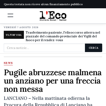
Questa testata non riceve alcun finanziamento pubblico
VENERDÌ 7 AGOSTO 2026
Trasferimento paziente, l'elisoccorso atterra nel
ULTIM'ORA
piazzale del comando provinciale dei Vigili del
fuoco per il rendez-vous
Cerca
CERCA
nel
sito
NEWS
Pugile abruzzese malmena
un anziano per una freccia
non messa
LANCIANO – Nella mattinata odierna la
Procura della Repubblica di Lanciano ha