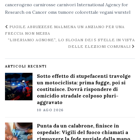
cancerogeno
carnirosse
carnivori
International Agency for
Research on Cancer
oms
tumore colorettale
vegani
wurstel
Navigazione
PUGILE ABRUZZESE MALMENA UN ANZIANO PER UNA
post
FRECCIA NON MESSA
“LIBERIAMO AGNONE”, LO SLOGAN DEI 5 STELLE IN VISTA
DELLE ELEZIONI COMUNALI
ARTICOLI RECENTI
Sotto effetto di stupefacenti travolge
un motociclista: prima fugge, poi si
costituisce. Dovrà rispondere di
omicidio stradale colposo pluri-
aggravato
10 AGO 2026
Punta da un calabrone, finisce in
ospedale: Vigili del fuoco chiamati a
rimuovere la fede nuziale dalla mano