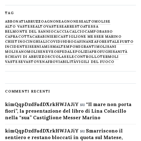
TAG
ABBONATI
ABRUZZO
AGNONE
AGNONESE
ALTOMOLISE
ALTO VASTESE
ALTOVASTESE
ARRESTO
ATESSA
BELMONTE DEL SANNIO
CACCIA
CALCIO
CAMPOBASSO
CAPRACOTTA
CARABINIERI
CASTIGLIONE MESSER MARINO
CHIETINO
CINGHIALI
COVID19
DROGA
FINANZA
FORESTALE
FURTO
INCIDENTE
ISERNIA
M5S
MALTEMPO
MIGRANTI
MOLISANI
MOLISANO
MOLISE
NEVE
OSPEDALE
POLIZIA
PROFUGHI
SANITÀ
SCHIAVI DI ABRUZZO
SCUOLA
SELECONTROLLO
TERMOLI
VASTESE
VASTO
VENAFRO
VIABILITÀ
VIGILI DEL FUOCO
COMMENTI RECENTI
kimQqpDzdFadDXrkHWJAJiY
su
“Il mare non porta
fiori”, la presentazione del libro di Lina Colacillo
nella “sua” Castiglione Messer Marino
kimQqpDzdFadDXrkHWJAJiY
su
Smarriscono il
sentiero e restano bloccati in quota sul Matese,