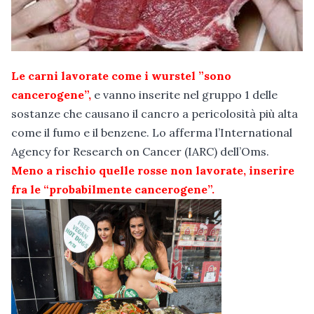
Le carni lavorate come i wurstel ”sono
cancerogene”,
e vanno inserite nel gruppo 1 delle
sostanze che causano il cancro a pericolosità più alta
come il fumo e il benzene. Lo afferma l’International
Agency for Research on Cancer (IARC) dell’Oms.
Meno a rischio quelle rosse non lavorate, inserire
fra le “probabilmente cancerogene”.