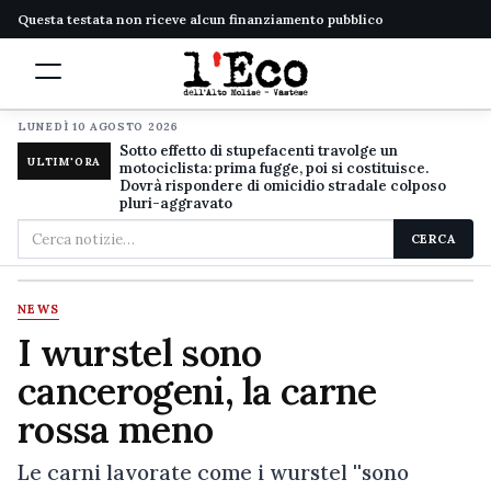
Questa testata non riceve alcun finanziamento pubblico
LUNEDÌ 10 AGOSTO 2026
Sotto effetto di stupefacenti travolge un
ULTIM'ORA
motociclista: prima fugge, poi si costituisce.
Dovrà rispondere di omicidio stradale colposo
pluri-aggravato
Cerca
CERCA
nel
sito
NEWS
I wurstel sono
cancerogeni, la carne
rossa meno
Le carni lavorate come i wurstel ''sono