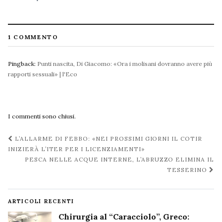
1 COMMENTO
Pingback:
Punti nascita, Di Giacomo: «Ora i molisani dovranno avere più
rapporti sessuali» | l'Eco
I commenti sono chiusi.
Navigazione
L’ALLARME DI FEBBO: «NEI PROSSIMI GIORNI IL COTIR
post
INIZIERÀ L’ITER PER I LICENZIAMENTI»
PESCA NELLE ACQUE INTERNE, L’ABRUZZO ELIMINA IL
TESSERINO
ARTICOLI RECENTI
Chirurgia al “Caracciolo”, Greco: