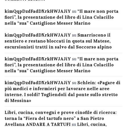
kimQqpDzdFadDXrkHWJAJiY
su
“Il mare non porta
fiori”, la presentazione del libro di Lina Colacillo
nella “sua” Castiglione Messer Marino
kimQqpDzdFadDXrkHWJAJiY
su
Smarriscono il
sentiero e restano bloccati in quota sul Matese,
escursionisti tratti in salvo dal Soccorso alpino
kimQqpDzdFadDXrkHWJAJiY
su
“Il mare non porta
fiori”, la presentazione del libro di Lina Colacillo
nella “sua” Castiglione Messer Marino
kimQqpDzdFadDXrkHWJAJiY
su
Schlein: «Pagare di
più medici e infermieri per lavorare nelle aree
interne. I soldi? Togliendoli dal ponte sullo stretto
di Messina»
Libri, cucina, convegni e prove cinofile di ricerca:
torna la “Fiera del tartufo nero” a San Pietro
Avellana ANDARE A TARTUFI
su
Libri, cucina,