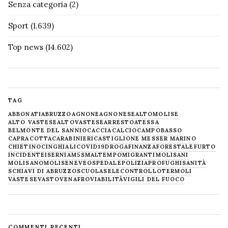
Senza categoria
(2)
Sport
(1.639)
Top news
(14.602)
TAG
ABBONATI
ABRUZZO
AGNONE
AGNONESE
ALTOMOLISE
ALTO VASTESE
ALTOVASTESE
ARRESTO
ATESSA
BELMONTE DEL SANNIO
CACCIA
CALCIO
CAMPOBASSO
CAPRACOTTA
CARABINIERI
CASTIGLIONE MESSER MARINO
CHIETINO
CINGHIALI
COVID19
DROGA
FINANZA
FORESTALE
FURTO
INCIDENTE
ISERNIA
M5S
MALTEMPO
MIGRANTI
MOLISANI
MOLISANO
MOLISE
NEVE
OSPEDALE
POLIZIA
PROFUGHI
SANITÀ
SCHIAVI DI ABRUZZO
SCUOLA
SELECONTROLLO
TERMOLI
VASTESE
VASTO
VENAFRO
VIABILITÀ
VIGILI DEL FUOCO
COMMENTI RECENTI